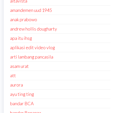
altavista
amandemen uud 1945
anak prabowo
andrew hollis dougharty
apa itu ihsg
aplikasi edit video vlog
arti lambang pancasila
asam urat
att
aurora
ayu ting ting
bandar BCA
bandar Bonanza