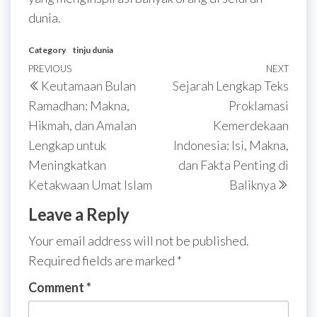
dunia.
Category
tinju dunia
Post
Previous
PREVIOUS
NEXT
Next
Keutamaan Bulan
Sejarah Lengkap Teks
navigation
Post
Post
Ramadhan: Makna,
Proklamasi
Hikmah, dan Amalan
Kemerdekaan
Lengkap untuk
Indonesia: Isi, Makna,
Meningkatkan
dan Fakta Penting di
Ketakwaan Umat Islam
Baliknya
Leave a Reply
Your email address will not be published.
Required fields are marked
*
Comment
*