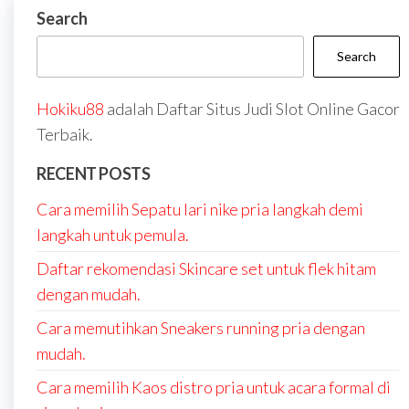
Search
Search
Hokiku88
adalah Daftar Situs Judi Slot Online Gacor
Terbaik.
RECENT POSTS
Cara memilih Sepatu lari nike pria langkah demi
langkah untuk pemula.
Daftar rekomendasi Skincare set untuk flek hitam
dengan mudah.
Cara memutihkan Sneakers running pria dengan
mudah.
Cara memilih Kaos distro pria untuk acara formal di