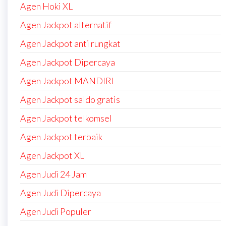
Agen Hoki XL
Agen Jackpot alternatif
Agen Jackpot anti rungkat
Agen Jackpot Dipercaya
Agen Jackpot MANDIRI
Agen Jackpot saldo gratis
Agen Jackpot telkomsel
Agen Jackpot terbaik
Agen Jackpot XL
Agen Judi 24 Jam
Agen Judi Dipercaya
Agen Judi Populer