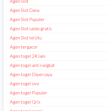
Agen Slot
Agen Slot Dana
Agen Slot Populer
Agen Slot saldo gratis
Agen Slot terjitu
Agen tergacor
Agen togel 24 Jam
Agen togel anti rungkat
Agen togel Dipercaya
Agen togel ovo
Agen togel Populer
Agen togel Qris