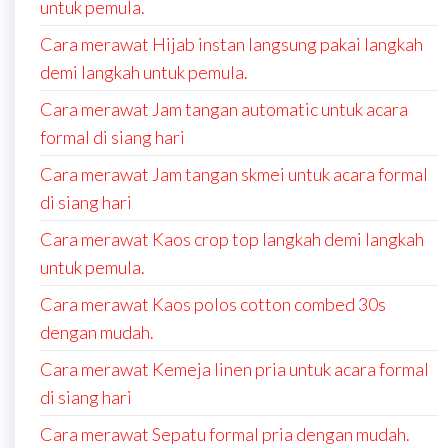
untuk pemula.
Cara merawat Hijab instan langsung pakai langkah
demi langkah untuk pemula.
Cara merawat Jam tangan automatic untuk acara
formal di siang hari
Cara merawat Jam tangan skmei untuk acara formal
di siang hari
Cara merawat Kaos crop top langkah demi langkah
untuk pemula.
Cara merawat Kaos polos cotton combed 30s
dengan mudah.
Cara merawat Kemeja linen pria untuk acara formal
di siang hari
Cara merawat Sepatu formal pria dengan mudah.