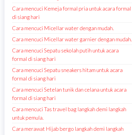
Cara mencuci Kemeja formal pria untuk acara formal
di siang hari
Cara mencuci Micellar water dengan mudah.
Cara mencuci Micellar water garnier dengan mudah.
Cara mencuci Sepatu sekolah putih untuk acara
formal di siang hari
Cara mencuci Sepatu sneakers hitam untuk acara
formal di siang hari
Cara mencuci Setelan tunik dan celana untuk acara
formal di siang hari
Cara mencuci Tas travel bag langkah demi langkah
untuk pemula.
Cara merawat Hijab bergo langkah demi langkah