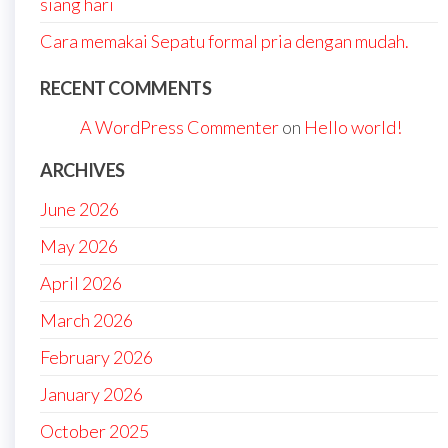
siang hari
Cara memakai Sepatu formal pria dengan mudah.
RECENT COMMENTS
A WordPress Commenter
on
Hello world!
ARCHIVES
June 2026
May 2026
April 2026
March 2026
February 2026
January 2026
October 2025