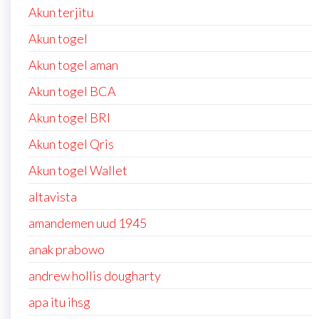
Akun terjitu
Akun togel
Akun togel aman
Akun togel BCA
Akun togel BRI
Akun togel Qris
Akun togel Wallet
altavista
amandemen uud 1945
anak prabowo
andrew hollis dougharty
apa itu ihsg