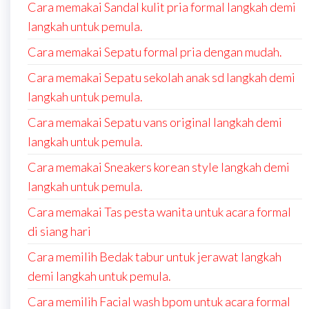
Cara memakai Sandal kulit pria formal langkah demi
langkah untuk pemula.
Cara memakai Sepatu formal pria dengan mudah.
Cara memakai Sepatu sekolah anak sd langkah demi
langkah untuk pemula.
Cara memakai Sepatu vans original langkah demi
langkah untuk pemula.
Cara memakai Sneakers korean style langkah demi
langkah untuk pemula.
Cara memakai Tas pesta wanita untuk acara formal
di siang hari
Cara memilih Bedak tabur untuk jerawat langkah
demi langkah untuk pemula.
Cara memilih Facial wash bpom untuk acara formal