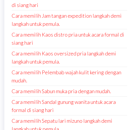
di siang hari
Cara memilih Jam tangan expedition langkah demi
langkah untuk pemula.
Cara memilih Kaos distro pria untuk acara formal di
siang hari
Cara memilih Kaos oversized pria langkah demi
langkah untuk pemula.
Cara memilih Pelembab wajah kulit kering dengan
mudah.
Cara memilih Sabun muka pria dengan mudah.
Cara memilih Sandal gunung wanita untuk acara
formal di siang hari
Cara memilih Sepatu lari mizuno langkah demi
langkah untuk pemula.