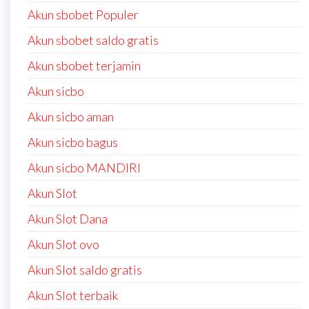
Akun sbobet Populer
Akun sbobet saldo gratis
Akun sbobet terjamin
Akun sicbo
Akun sicbo aman
Akun sicbo bagus
Akun sicbo MANDIRI
Akun Slot
Akun Slot Dana
Akun Slot ovo
Akun Slot saldo gratis
Akun Slot terbaik