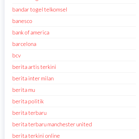
bandar togel telkomsel
banesco
bank of america
barcelona
bcv
berita artis terkini
berita inter milan
berita mu
berita politik
berita terbaru
berita terbaru manchester united
berita terkini online