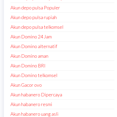
Akun depo pulsa Populer
Akun depo pulsa rupiah
Akun depo pulsa telkomsel
Akun Domino 24 Jam
Akun Domino alternatif
Akun Domino aman
Akun Domino BRI
Akun Domino telkomsel
Akun Gacor ovo
Akun habanero Dipercaya
Akun habanero resmi
Akun habanero uang asli