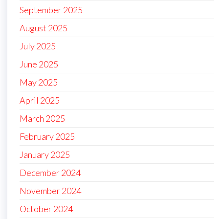
September 2025
August 2025
July 2025
June 2025
May 2025
April 2025
March 2025
February 2025
January 2025
December 2024
November 2024
October 2024