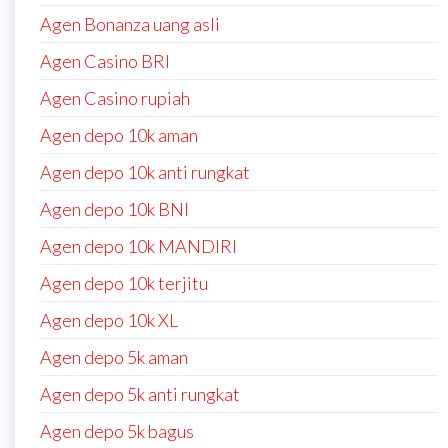
Agen Bonanza uang asli
Agen Casino BRI
Agen Casino rupiah
Agen depo 10k aman
Agen depo 10k anti rungkat
Agen depo 10k BNI
Agen depo 10k MANDIRI
Agen depo 10k terjitu
Agen depo 10k XL
Agen depo 5k aman
Agen depo 5k anti rungkat
Agen depo 5k bagus