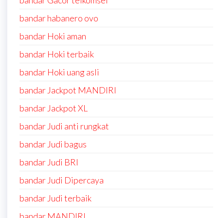
bandar Gacor telkomsel
bandar habanero ovo
bandar Hoki aman
bandar Hoki terbaik
bandar Hoki uang asli
bandar Jackpot MANDIRI
bandar Jackpot XL
bandar Judi anti rungkat
bandar Judi bagus
bandar Judi BRI
bandar Judi Dipercaya
bandar Judi terbaik
bandar MANDIRI