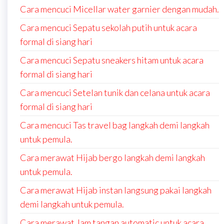
Cara mencuci Micellar water garnier dengan mudah.
Cara mencuci Sepatu sekolah putih untuk acara
formal di siang hari
Cara mencuci Sepatu sneakers hitam untuk acara
formal di siang hari
Cara mencuci Setelan tunik dan celana untuk acara
formal di siang hari
Cara mencuci Tas travel bag langkah demi langkah
untuk pemula.
Cara merawat Hijab bergo langkah demi langkah
untuk pemula.
Cara merawat Hijab instan langsung pakai langkah
demi langkah untuk pemula.
Cara merawat Jam tangan automatic untuk acara