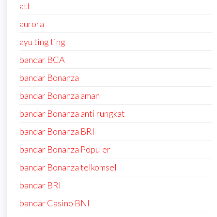
att
aurora
ayu ting ting
bandar BCA
bandar Bonanza
bandar Bonanza aman
bandar Bonanza anti rungkat
bandar Bonanza BRI
bandar Bonanza Populer
bandar Bonanza telkomsel
bandar BRI
bandar Casino BNI