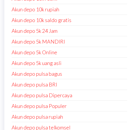
Akun depo 10k rupiah
Akun depo 10k saldo gratis
Akun depo 5k 24 Jam
Akun depo 5k MANDIRI
Akun depo 5k Online
Akun depo 5k uang asli
Akun depo pulsa bagus
Akun depo pulsa BRI
Akun depo pulsa Dipercaya
Akun depo pulsa Populer
Akun depo pulsa rupiah
Akun depo pulsa telkomsel