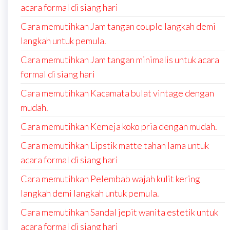
acara formal di siang hari
Cara memutihkan Jam tangan couple langkah demi
langkah untuk pemula.
Cara memutihkan Jam tangan minimalis untuk acara
formal di siang hari
Cara memutihkan Kacamata bulat vintage dengan
mudah.
Cara memutihkan Kemeja koko pria dengan mudah.
Cara memutihkan Lipstik matte tahan lama untuk
acara formal di siang hari
Cara memutihkan Pelembab wajah kulit kering
langkah demi langkah untuk pemula.
Cara memutihkan Sandal jepit wanita estetik untuk
acara formal di siang hari