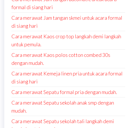
formal di siang hari
Cara merawat Jam tangan skmei untuk acara formal
di siang hari
Cara merawat Kaos crop top langkah demi langkah
untuk pemula.
Cara merawat Kaos polos cotton combed 30s
dengan mudah.
Cara merawat Kemeja linen pria untuk acara formal
di siang hari
Cara merawat Sepatu formal pria dengan mudah.
Cara merawat Sepatu sekolah anak smp dengan
mudah.
Cara merawat Sepatu sekolah tali langkah demi