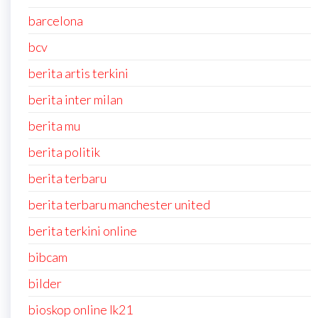
barcelona
bcv
berita artis terkini
berita inter milan
berita mu
berita politik
berita terbaru
berita terbaru manchester united
berita terkini online
bibcam
bilder
bioskop online lk21