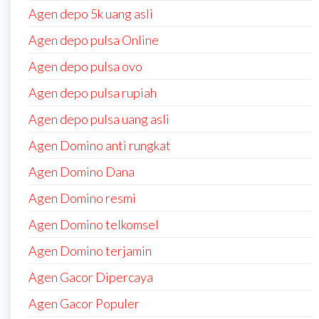
Agen depo 5k uang asli
Agen depo pulsa Online
Agen depo pulsa ovo
Agen depo pulsa rupiah
Agen depo pulsa uang asli
Agen Domino anti rungkat
Agen Domino Dana
Agen Domino resmi
Agen Domino telkomsel
Agen Domino terjamin
Agen Gacor Dipercaya
Agen Gacor Populer