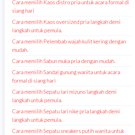
Cara memilih Kaos distro pria untuk acara formal di
siang hari
Cara memilih Kaos oversized pria langkah demi
langkah untuk pemula.
Cara memilih Pelembab wajah kulit kering dengan
mudah.
Cara memilih Sabun muka pria dengan mudah.
Cara memilih Sandal gunung wanita untuk acara
formal di siang hari
Cara memilih Sepatu lari mizuno langkah demi
langkah untuk pemula.
Cara memilih Sepatu lari nike pria langkah demi
langkah untuk pemula.
Cara memilih Sepatu sneakers putih wanita untuk