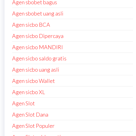
Agen sbobet bagus
Agen sbobet uang asli
Agen sicbo BCA
Agen sicbo Dipercaya
Agen sicbo MANDIRI
Agen sicbo saldo gratis
Agen sicbo uang asli
Agen sicbo Wallet
Agen sicbo XL
Agen Slot
Agen Slot Dana
Agen Slot Populer