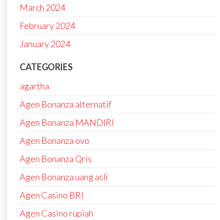
March 2024
February 2024
January 2024
CATEGORIES
agartha
Agen Bonanza alternatif
Agen Bonanza MANDIRI
Agen Bonanza ovo
Agen Bonanza Qris
Agen Bonanza uang asli
Agen Casino BRI
Agen Casino rupiah