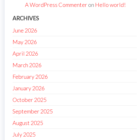
A WordPress Commenter
on
Hello world!
ARCHIVES
June 2026
May 2026
April 2026
March 2026
February 2026
January 2026
October 2025
September 2025
August 2025
July 2025