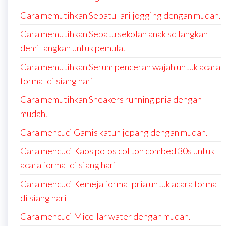
Cara memutihkan Sepatu lari jogging dengan mudah.
Cara memutihkan Sepatu sekolah anak sd langkah
demi langkah untuk pemula.
Cara memutihkan Serum pencerah wajah untuk acara
formal di siang hari
Cara memutihkan Sneakers running pria dengan
mudah.
Cara mencuci Gamis katun jepang dengan mudah.
Cara mencuci Kaos polos cotton combed 30s untuk
acara formal di siang hari
Cara mencuci Kemeja formal pria untuk acara formal
di siang hari
Cara mencuci Micellar water dengan mudah.