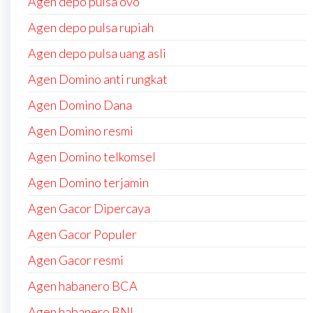
Agen depo pulsa ovo
Agen depo pulsa rupiah
Agen depo pulsa uang asli
Agen Domino anti rungkat
Agen Domino Dana
Agen Domino resmi
Agen Domino telkomsel
Agen Domino terjamin
Agen Gacor Dipercaya
Agen Gacor Populer
Agen Gacor resmi
Agen habanero BCA
Agen habanero BNI