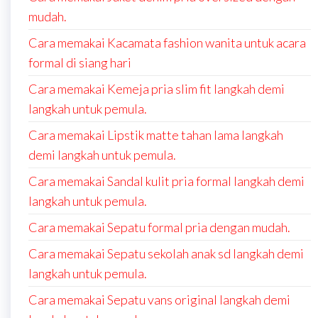
mudah.
Cara memakai Kacamata fashion wanita untuk acara
formal di siang hari
Cara memakai Kemeja pria slim fit langkah demi
langkah untuk pemula.
Cara memakai Lipstik matte tahan lama langkah
demi langkah untuk pemula.
Cara memakai Sandal kulit pria formal langkah demi
langkah untuk pemula.
Cara memakai Sepatu formal pria dengan mudah.
Cara memakai Sepatu sekolah anak sd langkah demi
langkah untuk pemula.
Cara memakai Sepatu vans original langkah demi