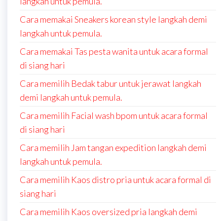
langkah untuk pemula.
Cara memakai Sneakers korean style langkah demi
langkah untuk pemula.
Cara memakai Tas pesta wanita untuk acara formal
di siang hari
Cara memilih Bedak tabur untuk jerawat langkah
demi langkah untuk pemula.
Cara memilih Facial wash bpom untuk acara formal
di siang hari
Cara memilih Jam tangan expedition langkah demi
langkah untuk pemula.
Cara memilih Kaos distro pria untuk acara formal di
siang hari
Cara memilih Kaos oversized pria langkah demi