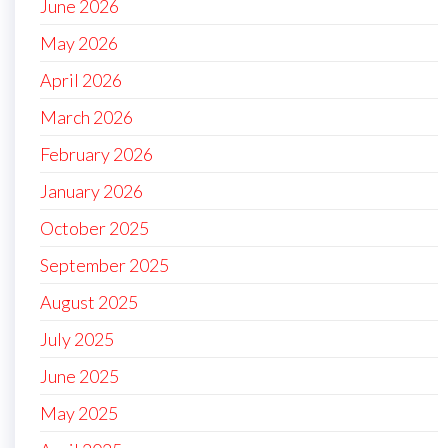
June 2026
May 2026
April 2026
March 2026
February 2026
January 2026
October 2025
September 2025
August 2025
July 2025
June 2025
May 2025