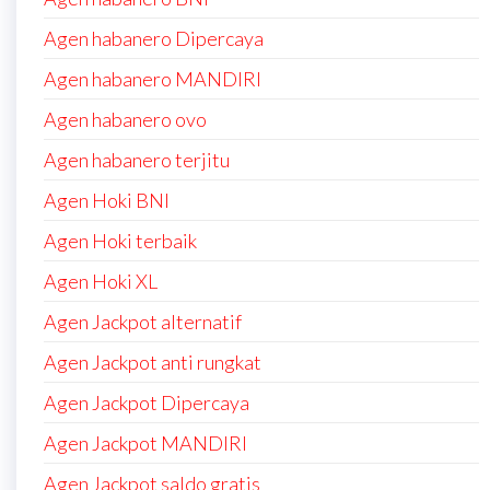
Agen habanero Dipercaya
Agen habanero MANDIRI
Agen habanero ovo
Agen habanero terjitu
Agen Hoki BNI
Agen Hoki terbaik
Agen Hoki XL
Agen Jackpot alternatif
Agen Jackpot anti rungkat
Agen Jackpot Dipercaya
Agen Jackpot MANDIRI
Agen Jackpot saldo gratis