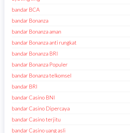
bandar BCA
bandar Bonanza
bandar Bonanza aman
bandar Bonanza anti rungkat
bandar Bonanza BRI
bandar Bonanza Populer
bandar Bonanza telkomsel
bandar BRI
bandar Casino BNI
bandar Casino Dipercaya
bandar Casino terjitu
bandar Casino uang asli