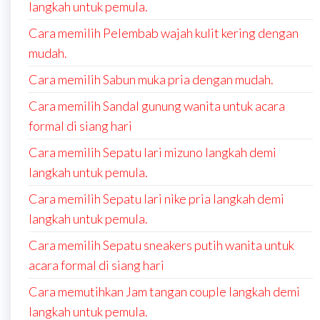
langkah untuk pemula.
Cara memilih Pelembab wajah kulit kering dengan
mudah.
Cara memilih Sabun muka pria dengan mudah.
Cara memilih Sandal gunung wanita untuk acara
formal di siang hari
Cara memilih Sepatu lari mizuno langkah demi
langkah untuk pemula.
Cara memilih Sepatu lari nike pria langkah demi
langkah untuk pemula.
Cara memilih Sepatu sneakers putih wanita untuk
acara formal di siang hari
Cara memutihkan Jam tangan couple langkah demi
langkah untuk pemula.