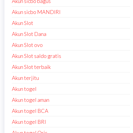
Akun sicbo bagus
Akun sicbo MANDIRI
Akun Slot
Akun Slot Dana
Akun Slot ovo
Akun Slot saldo gratis
Akun Slot terbaik
Akun terjitu
Akun togel
Akun togel aman
Akun togel BCA
Akun togel BRI
Akun togel Qris