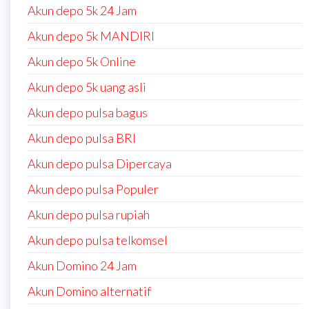
Akun depo 5k 24 Jam
Akun depo 5k MANDIRI
Akun depo 5k Online
Akun depo 5k uang asli
Akun depo pulsa bagus
Akun depo pulsa BRI
Akun depo pulsa Dipercaya
Akun depo pulsa Populer
Akun depo pulsa rupiah
Akun depo pulsa telkomsel
Akun Domino 24 Jam
Akun Domino alternatif