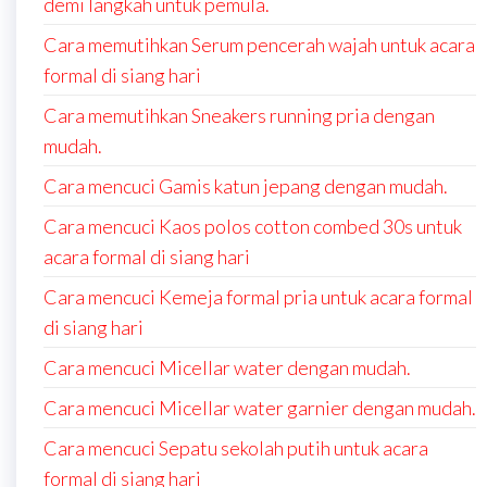
demi langkah untuk pemula.
Cara memutihkan Serum pencerah wajah untuk acara
formal di siang hari
Cara memutihkan Sneakers running pria dengan
mudah.
Cara mencuci Gamis katun jepang dengan mudah.
Cara mencuci Kaos polos cotton combed 30s untuk
acara formal di siang hari
Cara mencuci Kemeja formal pria untuk acara formal
di siang hari
Cara mencuci Micellar water dengan mudah.
Cara mencuci Micellar water garnier dengan mudah.
Cara mencuci Sepatu sekolah putih untuk acara
formal di siang hari