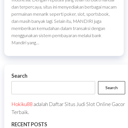
dan terpercaya, situs ini menyediakan berbagai macam
permainan menarik seperti poker, slot, sportsbook,
dan masih banyak lagi. Selain itu, MANDIRI juga
memberikan kemudahan dalam transaksi dengan
menggunakan sistem pembayaran melalui bank
Mandiri yang…
Search
Search
Hokiku88
adalah Daftar Situs Judi Slot Online Gacor
Terbaik.
RECENT POSTS