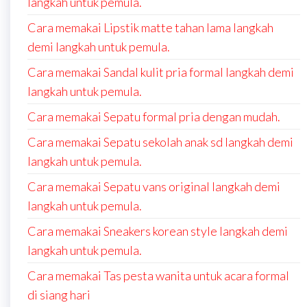
langkah untuk pemula.
Cara memakai Lipstik matte tahan lama langkah
demi langkah untuk pemula.
Cara memakai Sandal kulit pria formal langkah demi
langkah untuk pemula.
Cara memakai Sepatu formal pria dengan mudah.
Cara memakai Sepatu sekolah anak sd langkah demi
langkah untuk pemula.
Cara memakai Sepatu vans original langkah demi
langkah untuk pemula.
Cara memakai Sneakers korean style langkah demi
langkah untuk pemula.
Cara memakai Tas pesta wanita untuk acara formal
di siang hari