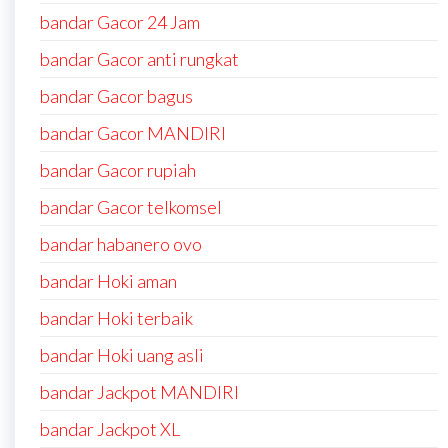
bandar Gacor 24 Jam
bandar Gacor anti rungkat
bandar Gacor bagus
bandar Gacor MANDIRI
bandar Gacor rupiah
bandar Gacor telkomsel
bandar habanero ovo
bandar Hoki aman
bandar Hoki terbaik
bandar Hoki uang asli
bandar Jackpot MANDIRI
bandar Jackpot XL