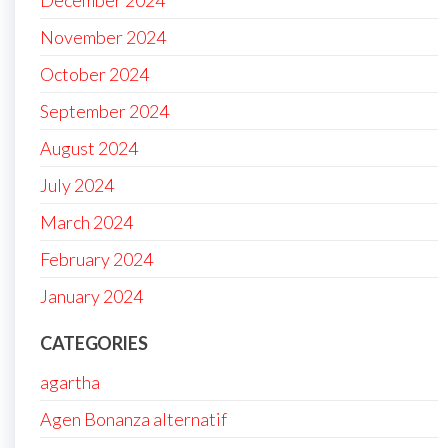
December 2024
November 2024
October 2024
September 2024
August 2024
July 2024
March 2024
February 2024
January 2024
CATEGORIES
agartha
Agen Bonanza alternatif