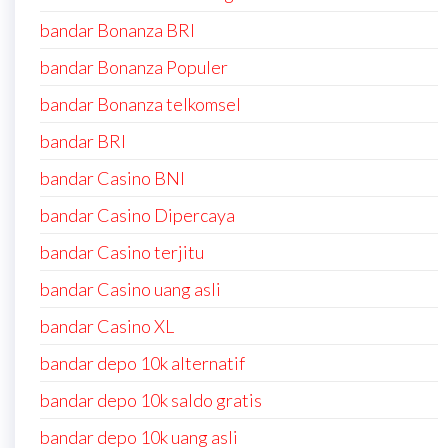
bandar Bonanza BRI
bandar Bonanza Populer
bandar Bonanza telkomsel
bandar BRI
bandar Casino BNI
bandar Casino Dipercaya
bandar Casino terjitu
bandar Casino uang asli
bandar Casino XL
bandar depo 10k alternatif
bandar depo 10k saldo gratis
bandar depo 10k uang asli