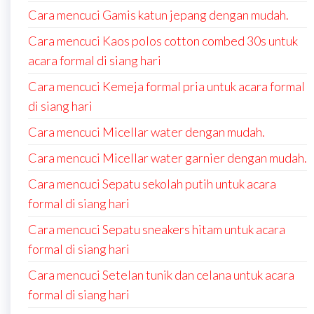
Cara mencuci Gamis katun jepang dengan mudah.
Cara mencuci Kaos polos cotton combed 30s untuk
acara formal di siang hari
Cara mencuci Kemeja formal pria untuk acara formal
di siang hari
Cara mencuci Micellar water dengan mudah.
Cara mencuci Micellar water garnier dengan mudah.
Cara mencuci Sepatu sekolah putih untuk acara
formal di siang hari
Cara mencuci Sepatu sneakers hitam untuk acara
formal di siang hari
Cara mencuci Setelan tunik dan celana untuk acara
formal di siang hari