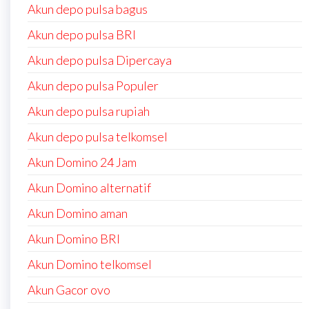
Akun depo pulsa bagus
Akun depo pulsa BRI
Akun depo pulsa Dipercaya
Akun depo pulsa Populer
Akun depo pulsa rupiah
Akun depo pulsa telkomsel
Akun Domino 24 Jam
Akun Domino alternatif
Akun Domino aman
Akun Domino BRI
Akun Domino telkomsel
Akun Gacor ovo