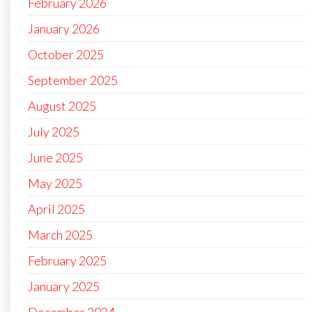
February 2026
January 2026
October 2025
September 2025
August 2025
July 2025
June 2025
May 2025
April 2025
March 2025
February 2025
January 2025