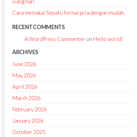
siang hari
Cara memakai Sepatu formal pria dengan mudah.
RECENT COMMENTS
A WordPress Commenter
on
Hello world!
ARCHIVES
June 2026
May 2026
April 2026
March 2026
February 2026
January 2026
October 2025