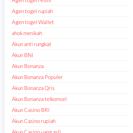
Agen togel resmi
Agen togel rupiah
Agen togel Wallet
ahok menikah
Akun anti rungkat
Akun BNI
Akun Bonanza
Akun Bonanza Populer
Akun Bonanza Qris
Akun Bonanza telkomsel
Akun Casino BRI
Akun Casino rupiah
Akun Casino uang asli