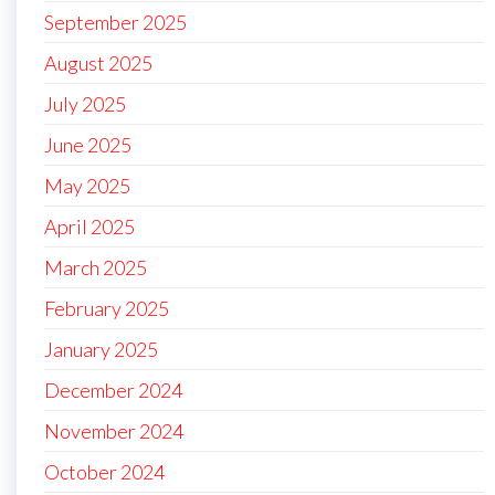
September 2025
August 2025
July 2025
June 2025
May 2025
April 2025
March 2025
February 2025
January 2025
December 2024
November 2024
October 2024