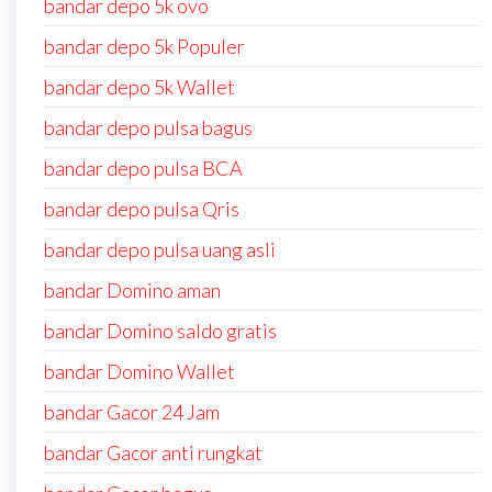
bandar depo 5k ovo
bandar depo 5k Populer
bandar depo 5k Wallet
bandar depo pulsa bagus
bandar depo pulsa BCA
bandar depo pulsa Qris
bandar depo pulsa uang asli
bandar Domino aman
bandar Domino saldo gratis
bandar Domino Wallet
bandar Gacor 24 Jam
bandar Gacor anti rungkat