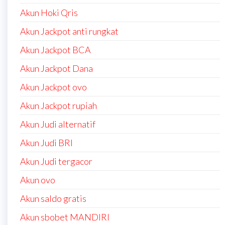
Akun Hoki Qris
Akun Jackpot anti rungkat
Akun Jackpot BCA
Akun Jackpot Dana
Akun Jackpot ovo
Akun Jackpot rupiah
Akun Judi alternatif
Akun Judi BRI
Akun Judi tergacor
Akun ovo
Akun saldo gratis
Akun sbobet MANDIRI