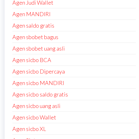
Agen Judi Wallet
Agen MANDIRI
Agen saldo gratis
Agen sbobet bagus
Agen sbobet uang asli
Agen sicbo BCA
Agen sicbo Dipercaya
Agen sicbo MANDIRI
Agen sicbo saldo gratis
Agen sicbo uang asli
Agen sicbo Wallet
Agen sicbo XL