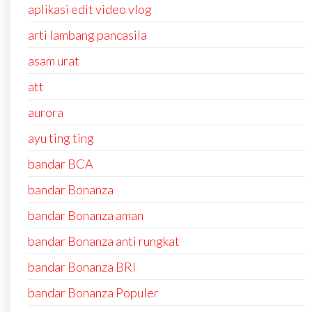
aplikasi edit video vlog
arti lambang pancasila
asam urat
att
aurora
ayu ting ting
bandar BCA
bandar Bonanza
bandar Bonanza aman
bandar Bonanza anti rungkat
bandar Bonanza BRI
bandar Bonanza Populer