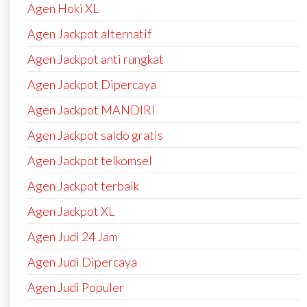
Agen Hoki XL
Agen Jackpot alternatif
Agen Jackpot anti rungkat
Agen Jackpot Dipercaya
Agen Jackpot MANDIRI
Agen Jackpot saldo gratis
Agen Jackpot telkomsel
Agen Jackpot terbaik
Agen Jackpot XL
Agen Judi 24 Jam
Agen Judi Dipercaya
Agen Judi Populer