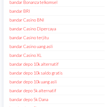
bandar Bonanza telkomsel
bandar BRI
bandar Casino BNI
bandar Casino Dipercaya
bandar Casino terjitu
bandar Casino uang asli
bandar Casino XL
bandar depo 10k alternatif
bandar depo 10k saldo gratis
bandar depo 10k uang asli
bandar depo 5k alternatif
bandar depo 5k Dana