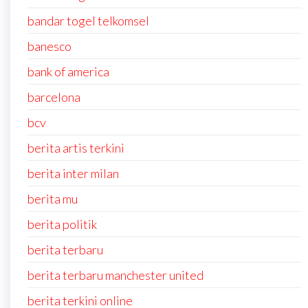
bandar togel telkomsel
banesco
bank of america
barcelona
bcv
berita artis terkini
berita inter milan
berita mu
berita politik
berita terbaru
berita terbaru manchester united
berita terkini online