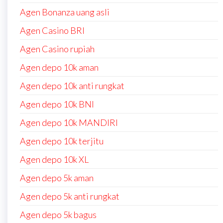
Agen Bonanza uang asli
Agen Casino BRI
Agen Casino rupiah
Agen depo 10k aman
Agen depo 10k anti rungkat
Agen depo 10k BNI
Agen depo 10k MANDIRI
Agen depo 10k terjitu
Agen depo 10k XL
Agen depo 5k aman
Agen depo 5k anti rungkat
Agen depo 5k bagus