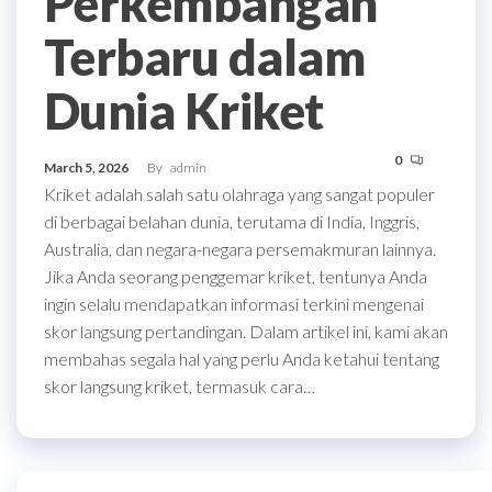
Perkembangan
Terbaru dalam
Dunia Kriket
0
March 5, 2026
By
admin
Kriket adalah salah satu olahraga yang sangat populer
di berbagai belahan dunia, terutama di India, Inggris,
Australia, dan negara-negara persemakmuran lainnya.
Jika Anda seorang penggemar kriket, tentunya Anda
ingin selalu mendapatkan informasi terkini mengenai
skor langsung pertandingan. Dalam artikel ini, kami akan
membahas segala hal yang perlu Anda ketahui tentang
skor langsung kriket, termasuk cara…