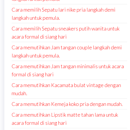
Cara memilih Sepatu lari nike pria langkah demi
langkah untuk pemula.
Cara memilih Sepatu sneakers putih wanita untuk
acara formal di siang hari
Cara memutihkan Jam tangan couple langkah demi
langkah untuk pemula.
Cara memutihkan Jam tangan minimalis untuk acara
formal di siang hari
Cara memutihkan Kacamata bulat vintage dengan
mudah.
Cara memutihkan Kemeja koko pria dengan mudah.
Cara memutihkan Lipstik matte tahan lama untuk
acara formal di siang hari