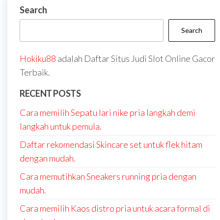
Search
Search
Hokiku88
adalah Daftar Situs Judi Slot Online Gacor
Terbaik.
RECENT POSTS
Cara memilih Sepatu lari nike pria langkah demi
langkah untuk pemula.
Daftar rekomendasi Skincare set untuk flek hitam
dengan mudah.
Cara memutihkan Sneakers running pria dengan
mudah.
Cara memilih Kaos distro pria untuk acara formal di