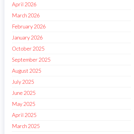
April 2026
March 2026
February 2026
January 2026
October 2025
September 2025
August 2025
July 2025
June 2025
May 2025
April 2025
March 2025