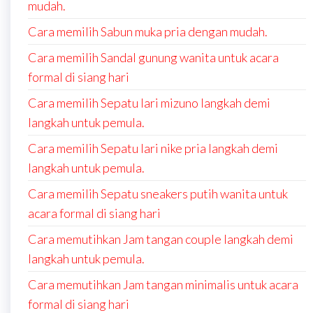
mudah.
Cara memilih Sabun muka pria dengan mudah.
Cara memilih Sandal gunung wanita untuk acara
formal di siang hari
Cara memilih Sepatu lari mizuno langkah demi
langkah untuk pemula.
Cara memilih Sepatu lari nike pria langkah demi
langkah untuk pemula.
Cara memilih Sepatu sneakers putih wanita untuk
acara formal di siang hari
Cara memutihkan Jam tangan couple langkah demi
langkah untuk pemula.
Cara memutihkan Jam tangan minimalis untuk acara
formal di siang hari