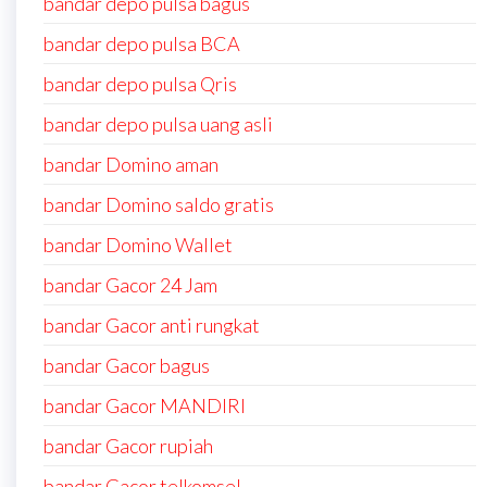
bandar depo pulsa bagus
bandar depo pulsa BCA
bandar depo pulsa Qris
bandar depo pulsa uang asli
bandar Domino aman
bandar Domino saldo gratis
bandar Domino Wallet
bandar Gacor 24 Jam
bandar Gacor anti rungkat
bandar Gacor bagus
bandar Gacor MANDIRI
bandar Gacor rupiah
bandar Gacor telkomsel