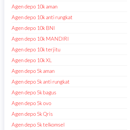
Agen depo 10k aman
Agen depo 10k anti rungkat
Agen depo 10k BNI
Agen depo 10k MANDIRI
Agen depo 10k terjitu
Agen depo 10k XL
Agen depo 5k aman
Agen depo 5k anti rungkat
Agen depo 5k bagus
Agen depo 5k ovo
Agen depo 5k Qris
Agen depo 5k telkomsel