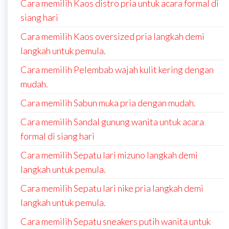
Cara memilih Kaos distro pria untuk acara formal di
siang hari
Cara memilih Kaos oversized pria langkah demi
langkah untuk pemula.
Cara memilih Pelembab wajah kulit kering dengan
mudah.
Cara memilih Sabun muka pria dengan mudah.
Cara memilih Sandal gunung wanita untuk acara
formal di siang hari
Cara memilih Sepatu lari mizuno langkah demi
langkah untuk pemula.
Cara memilih Sepatu lari nike pria langkah demi
langkah untuk pemula.
Cara memilih Sepatu sneakers putih wanita untuk