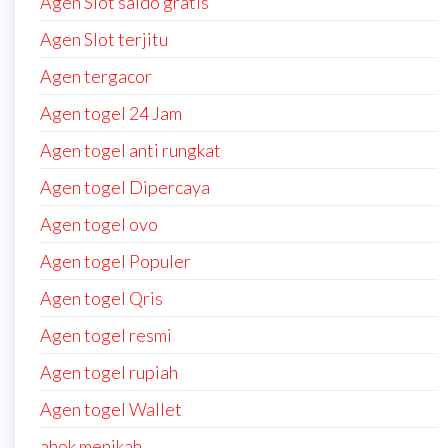
Agen Slot saldo gratis
Agen Slot terjitu
Agen tergacor
Agen togel 24 Jam
Agen togel anti rungkat
Agen togel Dipercaya
Agen togel ovo
Agen togel Populer
Agen togel Qris
Agen togel resmi
Agen togel rupiah
Agen togel Wallet
ahok menikah