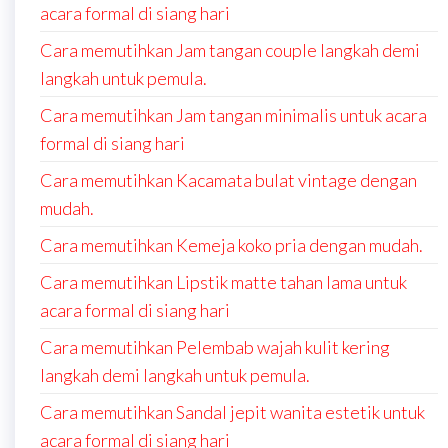
acara formal di siang hari
Cara memutihkan Jam tangan couple langkah demi
langkah untuk pemula.
Cara memutihkan Jam tangan minimalis untuk acara
formal di siang hari
Cara memutihkan Kacamata bulat vintage dengan
mudah.
Cara memutihkan Kemeja koko pria dengan mudah.
Cara memutihkan Lipstik matte tahan lama untuk
acara formal di siang hari
Cara memutihkan Pelembab wajah kulit kering
langkah demi langkah untuk pemula.
Cara memutihkan Sandal jepit wanita estetik untuk
acara formal di siang hari