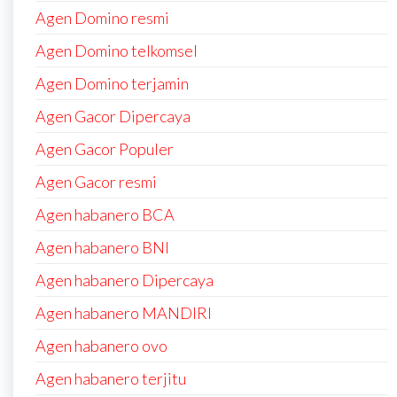
Agen Domino resmi
Agen Domino telkomsel
Agen Domino terjamin
Agen Gacor Dipercaya
Agen Gacor Populer
Agen Gacor resmi
Agen habanero BCA
Agen habanero BNI
Agen habanero Dipercaya
Agen habanero MANDIRI
Agen habanero ovo
Agen habanero terjitu