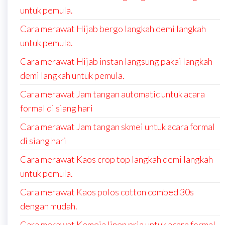
untuk pemula.
Cara merawat Hijab bergo langkah demi langkah
untuk pemula.
Cara merawat Hijab instan langsung pakai langkah
demi langkah untuk pemula.
Cara merawat Jam tangan automatic untuk acara
formal di siang hari
Cara merawat Jam tangan skmei untuk acara formal
di siang hari
Cara merawat Kaos crop top langkah demi langkah
untuk pemula.
Cara merawat Kaos polos cotton combed 30s
dengan mudah.
Cara merawat Kemeja linen pria untuk acara formal