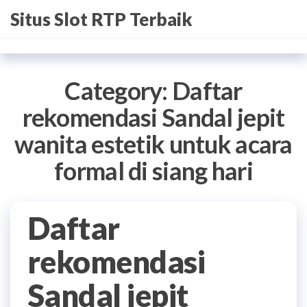
Skip
Situs Slot RTP Terbaik
to
the
content
Category:
Daftar
rekomendasi Sandal jepit
wanita estetik untuk acara
formal di siang hari
Daftar
rekomendasi
Sandal jepit