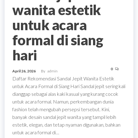
wanita estetik
untuk acara
formal di siang
hari
0
April 26, 2026
By
admin
Daftar Rekomendasi Sandal Jepit Wanita Estetik
untuk Acara Formal di Siang Hari Sandal jepit sering kali
dianggap sebagai alas kaki kasual yang kurang cocok
untuk acara formal. Namun, perkembangan dunia
fashion telah mengubah persepsi tersebut. Kini,
banyak desain sandal jepit wanita yang tampil lebih
estetik, elegan, dan tetap nyaman digunakan, bahkan
untuk acara formal di…