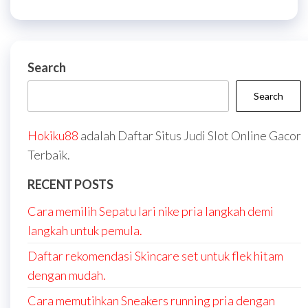
Search
Search
Hokiku88
adalah Daftar Situs Judi Slot Online Gacor
Terbaik.
RECENT POSTS
Cara memilih Sepatu lari nike pria langkah demi
langkah untuk pemula.
Daftar rekomendasi Skincare set untuk flek hitam
dengan mudah.
Cara memutihkan Sneakers running pria dengan