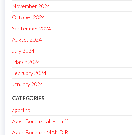
November 2024
October 2024
September 2024
August 2024
July 2024
March 2024
February 2024
January 2024
CATEGORIES
agartha
Agen Bonanza alternatif
Agen Bonanza MANDIRI