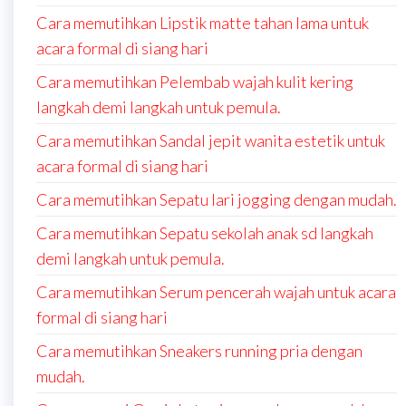
Cara memutihkan Lipstik matte tahan lama untuk
acara formal di siang hari
Cara memutihkan Pelembab wajah kulit kering
langkah demi langkah untuk pemula.
Cara memutihkan Sandal jepit wanita estetik untuk
acara formal di siang hari
Cara memutihkan Sepatu lari jogging dengan mudah.
Cara memutihkan Sepatu sekolah anak sd langkah
demi langkah untuk pemula.
Cara memutihkan Serum pencerah wajah untuk acara
formal di siang hari
Cara memutihkan Sneakers running pria dengan
mudah.