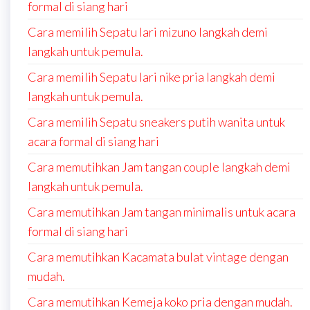
formal di siang hari
Cara memilih Sepatu lari mizuno langkah demi
langkah untuk pemula.
Cara memilih Sepatu lari nike pria langkah demi
langkah untuk pemula.
Cara memilih Sepatu sneakers putih wanita untuk
acara formal di siang hari
Cara memutihkan Jam tangan couple langkah demi
langkah untuk pemula.
Cara memutihkan Jam tangan minimalis untuk acara
formal di siang hari
Cara memutihkan Kacamata bulat vintage dengan
mudah.
Cara memutihkan Kemeja koko pria dengan mudah.