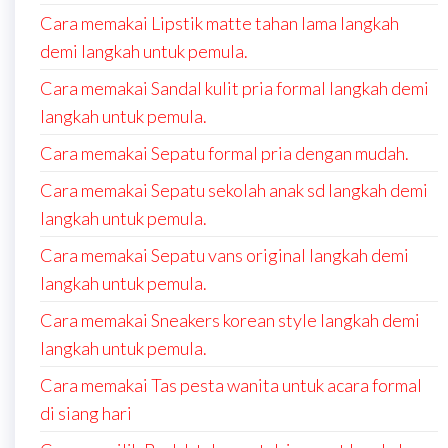
Cara memakai Lipstik matte tahan lama langkah
demi langkah untuk pemula.
Cara memakai Sandal kulit pria formal langkah demi
langkah untuk pemula.
Cara memakai Sepatu formal pria dengan mudah.
Cara memakai Sepatu sekolah anak sd langkah demi
langkah untuk pemula.
Cara memakai Sepatu vans original langkah demi
langkah untuk pemula.
Cara memakai Sneakers korean style langkah demi
langkah untuk pemula.
Cara memakai Tas pesta wanita untuk acara formal
di siang hari