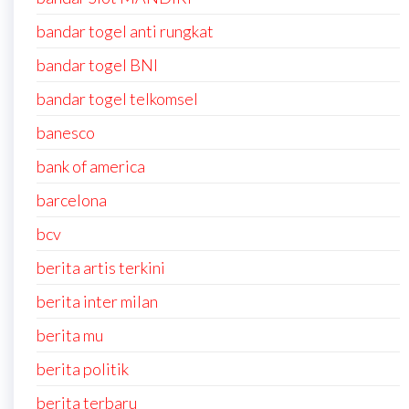
bandar togel anti rungkat
bandar togel BNI
bandar togel telkomsel
banesco
bank of america
barcelona
bcv
berita artis terkini
berita inter milan
berita mu
berita politik
berita terbaru