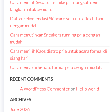
Cara memilih Sepatu lari nike pria langkah demi
langkah untuk pemula.
Daftar rekomendasi Skincare set untuk flek hitam
dengan mudah.
Cara memutihkan Sneakers running pria dengan
mudah.
Cara memilih Kaos distro pria untuk acara formal di
siang hari
Cara memakai Sepatu formal pria dengan mudah.
RECENT COMMENTS
A WordPress Commenter
on
Hello world!
ARCHIVES
June 2026