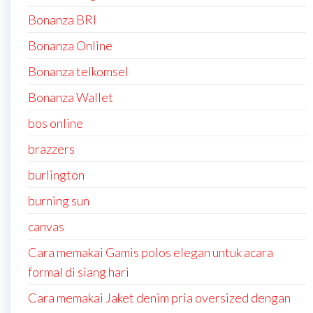
Bonanza BRI
Bonanza Online
Bonanza telkomsel
Bonanza Wallet
bos online
brazzers
burlington
burning sun
canvas
Cara memakai Gamis polos elegan untuk acara
formal di siang hari
Cara memakai Jaket denim pria oversized dengan