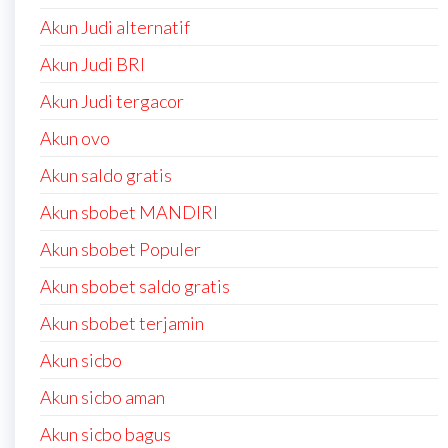
Akun Judi alternatif
Akun Judi BRI
Akun Judi tergacor
Akun ovo
Akun saldo gratis
Akun sbobet MANDIRI
Akun sbobet Populer
Akun sbobet saldo gratis
Akun sbobet terjamin
Akun sicbo
Akun sicbo aman
Akun sicbo bagus