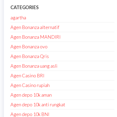
CATEGORIES
agartha
Agen Bonanza alternatif
Agen Bonanza MANDIRI
Agen Bonanza ovo
Agen Bonanza Qris
Agen Bonanza uang asli
Agen Casino BRI
Agen Casino rupiah
Agen depo 10k aman
Agen depo 10k anti rungkat
Agen depo 10k BNI