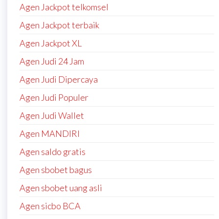
Agen Jackpot telkomsel
Agen Jackpot terbaik
Agen Jackpot XL
Agen Judi 24 Jam
Agen Judi Dipercaya
Agen Judi Populer
Agen Judi Wallet
Agen MANDIRI
Agen saldo gratis
Agen sbobet bagus
Agen sbobet uang asli
Agen sicbo BCA