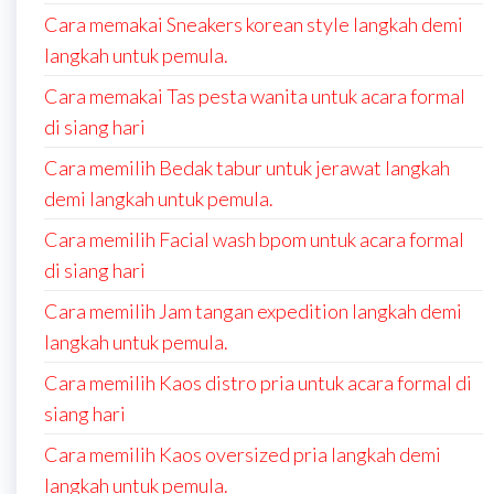
Cara memakai Sneakers korean style langkah demi
langkah untuk pemula.
Cara memakai Tas pesta wanita untuk acara formal
di siang hari
Cara memilih Bedak tabur untuk jerawat langkah
demi langkah untuk pemula.
Cara memilih Facial wash bpom untuk acara formal
di siang hari
Cara memilih Jam tangan expedition langkah demi
langkah untuk pemula.
Cara memilih Kaos distro pria untuk acara formal di
siang hari
Cara memilih Kaos oversized pria langkah demi
langkah untuk pemula.