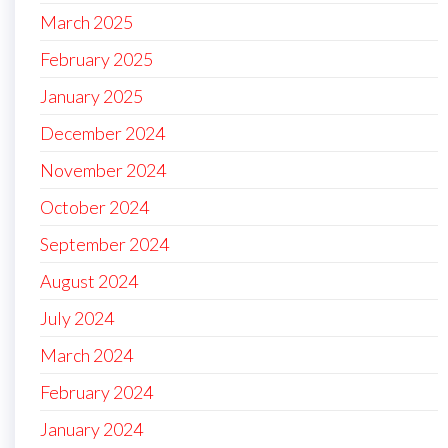
March 2025
February 2025
January 2025
December 2024
November 2024
October 2024
September 2024
August 2024
July 2024
March 2024
February 2024
January 2024