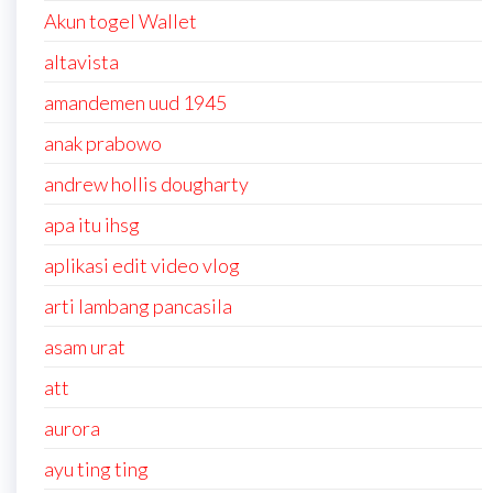
Akun togel Wallet
altavista
amandemen uud 1945
anak prabowo
andrew hollis dougharty
apa itu ihsg
aplikasi edit video vlog
arti lambang pancasila
asam urat
att
aurora
ayu ting ting