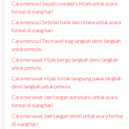
Cara mencuci Sepatu sneakers hitam untuk acara
formal di siang hari
Cara mencuci Setelan tunik dan celana untuk acara
formal di siang hari
Cara mencuci Tas travel bag langkah demi langkah
untuk pemula.
Cara merawat Hijab bergo langkah demi langkah
untuk pemula.
Cara merawat Hijab instan langsung pakai langkah
demi langkah untuk pemula.
Cara merawat Jam tangan automatic untuk acara
formal di siang hari
Cara merawat Jam tangan skmei untuk acara formal
di siang hari