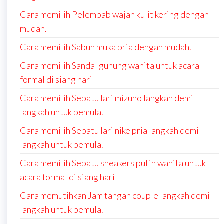
Cara memilih Pelembab wajah kulit kering dengan
mudah.
Cara memilih Sabun muka pria dengan mudah.
Cara memilih Sandal gunung wanita untuk acara
formal di siang hari
Cara memilih Sepatu lari mizuno langkah demi
langkah untuk pemula.
Cara memilih Sepatu lari nike pria langkah demi
langkah untuk pemula.
Cara memilih Sepatu sneakers putih wanita untuk
acara formal di siang hari
Cara memutihkan Jam tangan couple langkah demi
langkah untuk pemula.