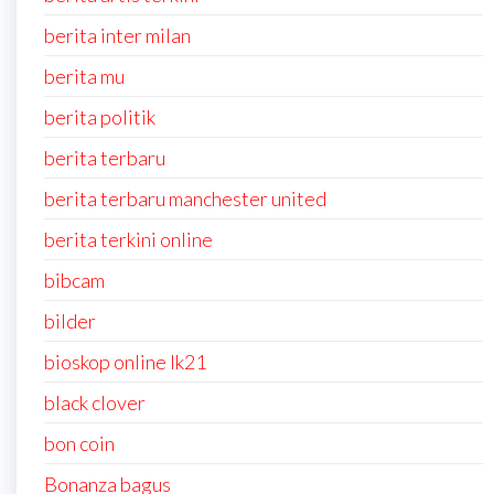
berita inter milan
berita mu
berita politik
berita terbaru
berita terbaru manchester united
berita terkini online
bibcam
bilder
bioskop online lk21
black clover
bon coin
Bonanza bagus