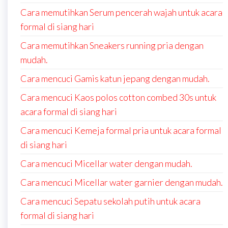
Cara memutihkan Serum pencerah wajah untuk acara
formal di siang hari
Cara memutihkan Sneakers running pria dengan
mudah.
Cara mencuci Gamis katun jepang dengan mudah.
Cara mencuci Kaos polos cotton combed 30s untuk
acara formal di siang hari
Cara mencuci Kemeja formal pria untuk acara formal
di siang hari
Cara mencuci Micellar water dengan mudah.
Cara mencuci Micellar water garnier dengan mudah.
Cara mencuci Sepatu sekolah putih untuk acara
formal di siang hari