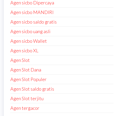
Agen sicbo Dipercaya
Agen sicbo MANDIRI
Agen sicbo saldo gratis
Agen sicbo uang asli
Agen sicbo Wallet
Agen sicbo XL
Agen Slot
Agen Slot Dana
Agen Slot Populer
Agen Slot saldo gratis
Agen Slot terjitu
Agen tergacor