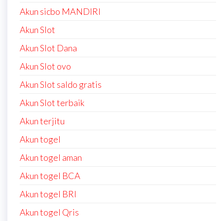
Akun sicbo MANDIRI
Akun Slot
Akun Slot Dana
Akun Slot ovo
Akun Slot saldo gratis
Akun Slot terbaik
Akun terjitu
Akun togel
Akun togel aman
Akun togel BCA
Akun togel BRI
Akun togel Qris