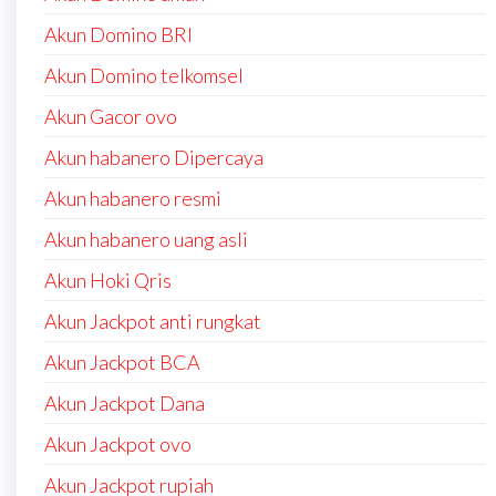
Akun Domino BRI
Akun Domino telkomsel
Akun Gacor ovo
Akun habanero Dipercaya
Akun habanero resmi
Akun habanero uang asli
Akun Hoki Qris
Akun Jackpot anti rungkat
Akun Jackpot BCA
Akun Jackpot Dana
Akun Jackpot ovo
Akun Jackpot rupiah