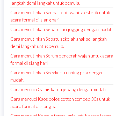
langkah demi langkah untuk pemula.
Cara memutihkan Sandal jepit wanita estetik untuk
acara formal di siang hari
Cara memutihkan Sepatu lari jogging dengan mudah.
Cara memutihkan Sepatu sekolah anak sd langkah
demi langkah untuk pemula.
Cara memutihkan Serum pencerah wajah untuk acara
formal di siang hari
Cara memutihkan Sneakers running pria dengan
mudah.
Cara mencuci Gamis katun jepang dengan mudah.
Cara mencuci Kaos polos cotton combed 30s untuk
acara formal di siang hari
Cara mencuci Kemeja formal pria untuk acara formal