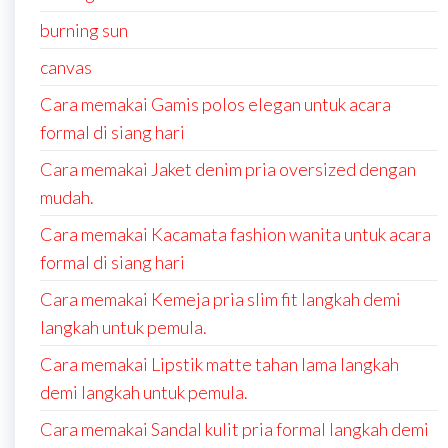
burning sun
canvas
Cara memakai Gamis polos elegan untuk acara
formal di siang hari
Cara memakai Jaket denim pria oversized dengan
mudah.
Cara memakai Kacamata fashion wanita untuk acara
formal di siang hari
Cara memakai Kemeja pria slim fit langkah demi
langkah untuk pemula.
Cara memakai Lipstik matte tahan lama langkah
demi langkah untuk pemula.
Cara memakai Sandal kulit pria formal langkah demi