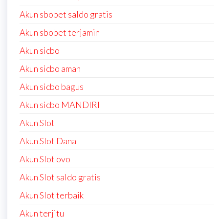
Akun sbobet saldo gratis
Akun sbobet terjamin
Akun sicbo
Akun sicbo aman
Akun sicbo bagus
Akun sicbo MANDIRI
Akun Slot
Akun Slot Dana
Akun Slot ovo
Akun Slot saldo gratis
Akun Slot terbaik
Akun terjitu