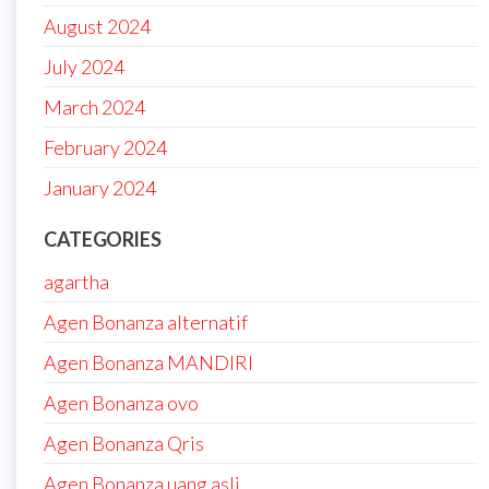
August 2024
July 2024
March 2024
February 2024
January 2024
CATEGORIES
agartha
Agen Bonanza alternatif
Agen Bonanza MANDIRI
Agen Bonanza ovo
Agen Bonanza Qris
Agen Bonanza uang asli