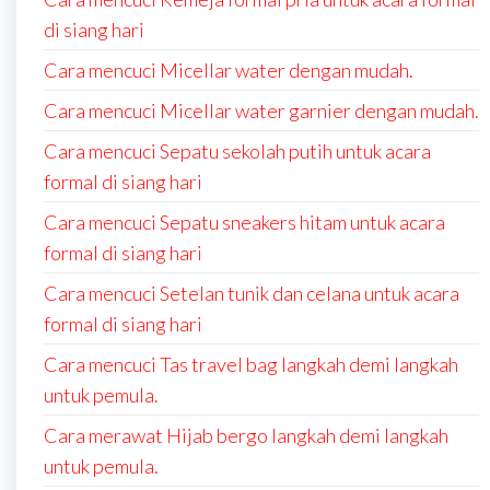
di siang hari
Cara mencuci Micellar water dengan mudah.
Cara mencuci Micellar water garnier dengan mudah.
Cara mencuci Sepatu sekolah putih untuk acara
formal di siang hari
Cara mencuci Sepatu sneakers hitam untuk acara
formal di siang hari
Cara mencuci Setelan tunik dan celana untuk acara
formal di siang hari
Cara mencuci Tas travel bag langkah demi langkah
untuk pemula.
Cara merawat Hijab bergo langkah demi langkah
untuk pemula.