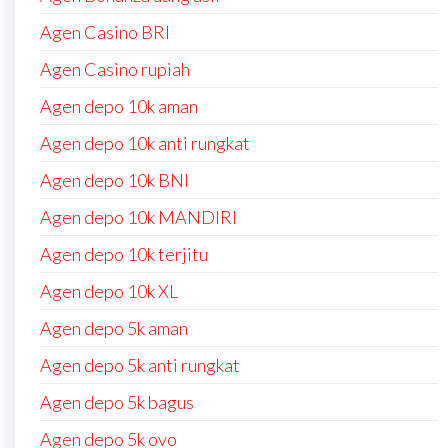
Agen Casino BRI
Agen Casino rupiah
Agen depo 10k aman
Agen depo 10k anti rungkat
Agen depo 10k BNI
Agen depo 10k MANDIRI
Agen depo 10k terjitu
Agen depo 10k XL
Agen depo 5k aman
Agen depo 5k anti rungkat
Agen depo 5k bagus
Agen depo 5k ovo