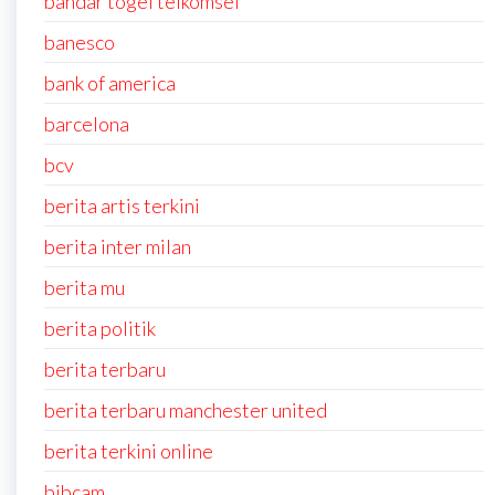
bandar togel telkomsel
banesco
bank of america
barcelona
bcv
berita artis terkini
berita inter milan
berita mu
berita politik
berita terbaru
berita terbaru manchester united
berita terkini online
bibcam