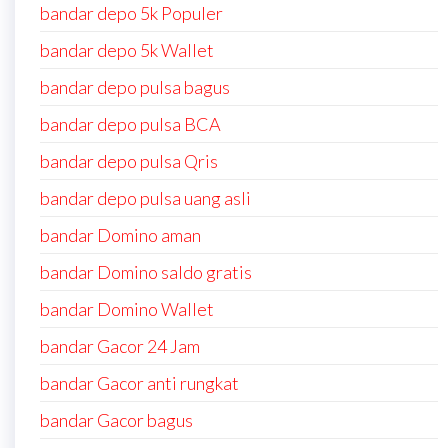
bandar depo 5k Populer
bandar depo 5k Wallet
bandar depo pulsa bagus
bandar depo pulsa BCA
bandar depo pulsa Qris
bandar depo pulsa uang asli
bandar Domino aman
bandar Domino saldo gratis
bandar Domino Wallet
bandar Gacor 24 Jam
bandar Gacor anti rungkat
bandar Gacor bagus