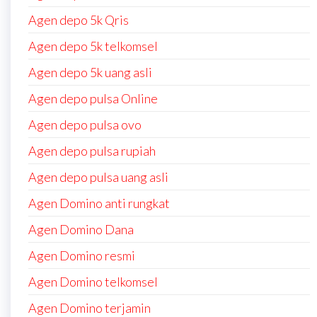
Agen depo 5k Qris
Agen depo 5k telkomsel
Agen depo 5k uang asli
Agen depo pulsa Online
Agen depo pulsa ovo
Agen depo pulsa rupiah
Agen depo pulsa uang asli
Agen Domino anti rungkat
Agen Domino Dana
Agen Domino resmi
Agen Domino telkomsel
Agen Domino terjamin