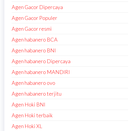
Agen Gacor Dipercaya
Agen Gacor Populer
Agen Gacor resmi
Agen habanero BCA
Agen habanero BNI
Agen habanero Dipercaya
Agen habanero MANDIRI
Agen habanero ovo
Agen habanero terjitu
Agen Hoki BNI
Agen Hoki terbaik
Agen Hoki XL