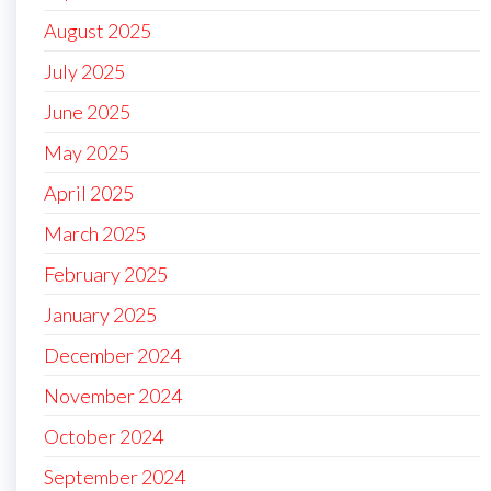
August 2025
July 2025
June 2025
May 2025
April 2025
March 2025
February 2025
January 2025
December 2024
November 2024
October 2024
September 2024