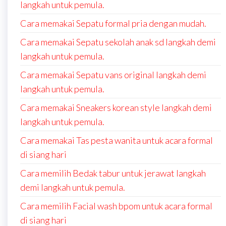
langkah untuk pemula.
Cara memakai Sepatu formal pria dengan mudah.
Cara memakai Sepatu sekolah anak sd langkah demi
langkah untuk pemula.
Cara memakai Sepatu vans original langkah demi
langkah untuk pemula.
Cara memakai Sneakers korean style langkah demi
langkah untuk pemula.
Cara memakai Tas pesta wanita untuk acara formal
di siang hari
Cara memilih Bedak tabur untuk jerawat langkah
demi langkah untuk pemula.
Cara memilih Facial wash bpom untuk acara formal
di siang hari