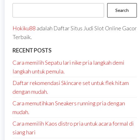
Search
Hokiku88
adalah Daftar Situs Judi Slot Online Gacor
Terbaik.
RECENT POSTS
Cara memilih Sepatu lari nike pria langkah demi
langkah untuk pemula.
Daftar rekomendasi Skincare set untuk flek hitam
dengan mudah.
Cara memutihkan Sneakers running pria dengan
mudah.
Cara memilih Kaos distro pria untuk acara formal di
siang hari