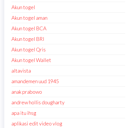
Akun togel
Akun togel aman
Akun togel BCA
Akun togel BRI
Akun togel Qris
Akun togel Wallet
altavista
amandemen uud 1945
anak prabowo
andrew hollis dougharty
apa itu ihsg
aplikasi edit video vlog