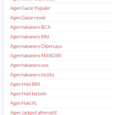
Agen Gacor Populer
Agen Gacor resmi
Agen habanero BCA
Agen habanero BNI
Agen habanero Dipercaya
Agen habanero MANDIRI
Agen habanero ovo
Agen habanero terjitu
Agen Hoki BNI
Agen Hoki terbaik
Agen Hoki XL
Agen Jackpot alternatif