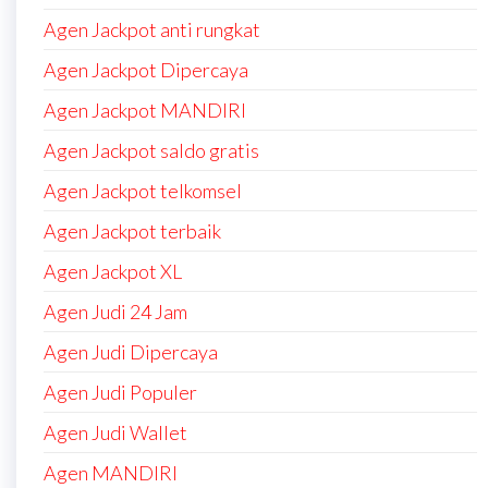
Agen Jackpot anti rungkat
Agen Jackpot Dipercaya
Agen Jackpot MANDIRI
Agen Jackpot saldo gratis
Agen Jackpot telkomsel
Agen Jackpot terbaik
Agen Jackpot XL
Agen Judi 24 Jam
Agen Judi Dipercaya
Agen Judi Populer
Agen Judi Wallet
Agen MANDIRI