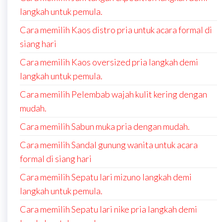
langkah untuk pemula.
Cara memilih Kaos distro pria untuk acara formal di
siang hari
Cara memilih Kaos oversized pria langkah demi
langkah untuk pemula.
Cara memilih Pelembab wajah kulit kering dengan
mudah.
Cara memilih Sabun muka pria dengan mudah.
Cara memilih Sandal gunung wanita untuk acara
formal di siang hari
Cara memilih Sepatu lari mizuno langkah demi
langkah untuk pemula.
Cara memilih Sepatu lari nike pria langkah demi