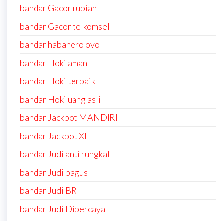
bandar Gacor rupiah
bandar Gacor telkomsel
bandar habanero ovo
bandar Hoki aman
bandar Hoki terbaik
bandar Hoki uang asli
bandar Jackpot MANDIRI
bandar Jackpot XL
bandar Judi anti rungkat
bandar Judi bagus
bandar Judi BRI
bandar Judi Dipercaya