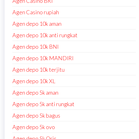
Agen Casino BRI
Agen Casino rupiah
Agen depo 10k aman
Agen depo 10k anti rungkat
Agen depo 10k BNI
Agen depo 10k MANDIRI
Agen depo 10k terjitu
Agen depo 10k XL
Agen depo 5k aman
Agen depo 5k anti rungkat
Agen depo 5k bagus
Agen depo 5k ovo
Agen depo 5k Qris