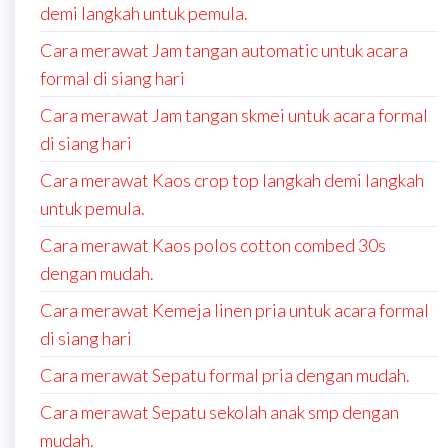
demi langkah untuk pemula.
Cara merawat Jam tangan automatic untuk acara
formal di siang hari
Cara merawat Jam tangan skmei untuk acara formal
di siang hari
Cara merawat Kaos crop top langkah demi langkah
untuk pemula.
Cara merawat Kaos polos cotton combed 30s
dengan mudah.
Cara merawat Kemeja linen pria untuk acara formal
di siang hari
Cara merawat Sepatu formal pria dengan mudah.
Cara merawat Sepatu sekolah anak smp dengan
mudah.