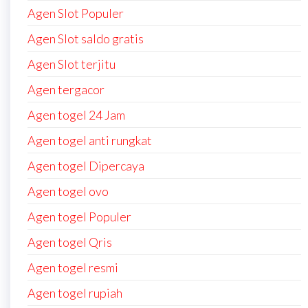
Agen Slot Populer
Agen Slot saldo gratis
Agen Slot terjitu
Agen tergacor
Agen togel 24 Jam
Agen togel anti rungkat
Agen togel Dipercaya
Agen togel ovo
Agen togel Populer
Agen togel Qris
Agen togel resmi
Agen togel rupiah