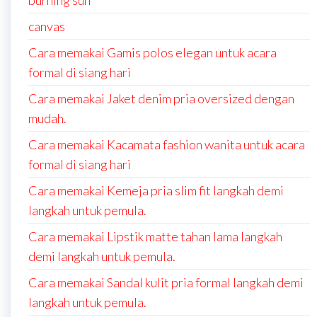
burning sun
canvas
Cara memakai Gamis polos elegan untuk acara
formal di siang hari
Cara memakai Jaket denim pria oversized dengan
mudah.
Cara memakai Kacamata fashion wanita untuk acara
formal di siang hari
Cara memakai Kemeja pria slim fit langkah demi
langkah untuk pemula.
Cara memakai Lipstik matte tahan lama langkah
demi langkah untuk pemula.
Cara memakai Sandal kulit pria formal langkah demi
langkah untuk pemula.