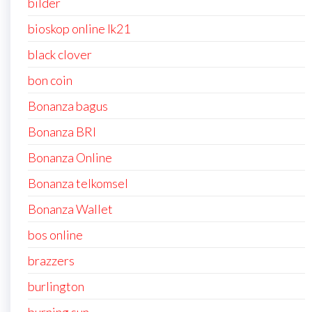
bilder
bioskop online lk21
black clover
bon coin
Bonanza bagus
Bonanza BRI
Bonanza Online
Bonanza telkomsel
Bonanza Wallet
bos online
brazzers
burlington