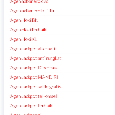
Agen habanero ovo
Agen habanero terjitu
Agen Hoki BNI
Agen Hoki terbaik
Agen Hoki XL
Agen Jackpot alternatif
Agen Jackpot anti rungkat
Agen Jackpot Dipercaya
Agen Jackpot MANDIRI
Agen Jackpot saldo gratis
Agen Jackpot telkomsel
Agen Jackpot terbaik