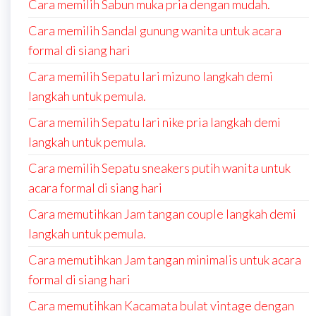
Cara memilih Sabun muka pria dengan mudah.
Cara memilih Sandal gunung wanita untuk acara
formal di siang hari
Cara memilih Sepatu lari mizuno langkah demi
langkah untuk pemula.
Cara memilih Sepatu lari nike pria langkah demi
langkah untuk pemula.
Cara memilih Sepatu sneakers putih wanita untuk
acara formal di siang hari
Cara memutihkan Jam tangan couple langkah demi
langkah untuk pemula.
Cara memutihkan Jam tangan minimalis untuk acara
formal di siang hari
Cara memutihkan Kacamata bulat vintage dengan