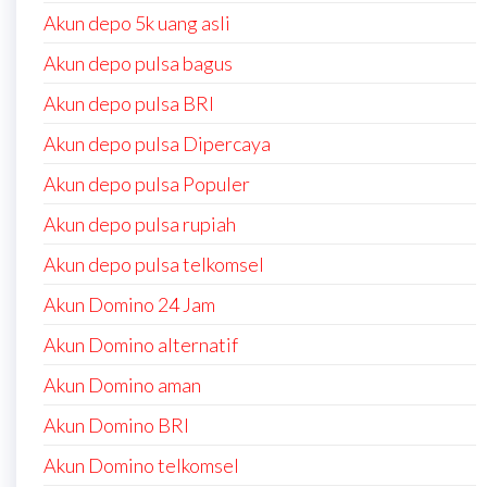
Akun depo 5k uang asli
Akun depo pulsa bagus
Akun depo pulsa BRI
Akun depo pulsa Dipercaya
Akun depo pulsa Populer
Akun depo pulsa rupiah
Akun depo pulsa telkomsel
Akun Domino 24 Jam
Akun Domino alternatif
Akun Domino aman
Akun Domino BRI
Akun Domino telkomsel