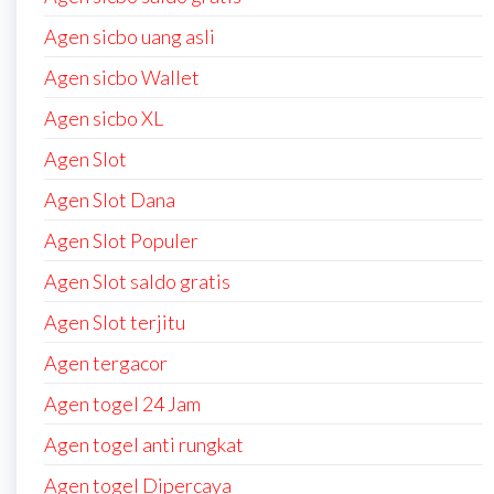
Agen sicbo uang asli
Agen sicbo Wallet
Agen sicbo XL
Agen Slot
Agen Slot Dana
Agen Slot Populer
Agen Slot saldo gratis
Agen Slot terjitu
Agen tergacor
Agen togel 24 Jam
Agen togel anti rungkat
Agen togel Dipercaya