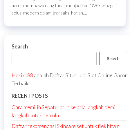
harus membawa uang tunai, menjadikan OVO sebagai
solusi modern dalam transaksi harian.…
Search
Search
Hokiku88
adalah Daftar Situs Judi Slot Online Gacor
Terbaik.
RECENT POSTS
Cara memilih Sepatu lari nike pria langkah demi
langkah untuk pemula.
Daftar rekomendasi Skincare set untuk flek hitam