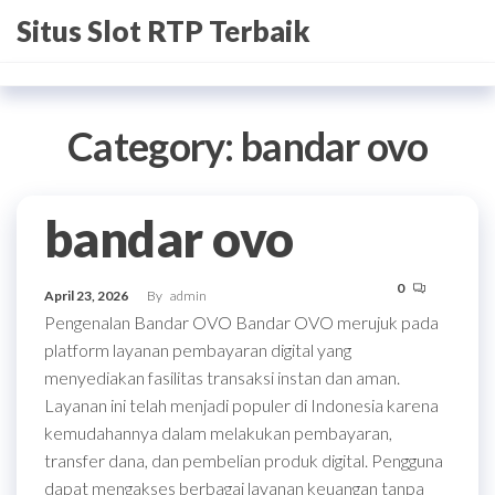
Skip
Situs Slot RTP Terbaik
to
the
content
Category:
bandar ovo
bandar ovo
0
April 23, 2026
By
admin
Pengenalan Bandar OVO Bandar OVO merujuk pada
platform layanan pembayaran digital yang
menyediakan fasilitas transaksi instan dan aman.
Layanan ini telah menjadi populer di Indonesia karena
kemudahannya dalam melakukan pembayaran,
transfer dana, dan pembelian produk digital. Pengguna
dapat mengakses berbagai layanan keuangan tanpa