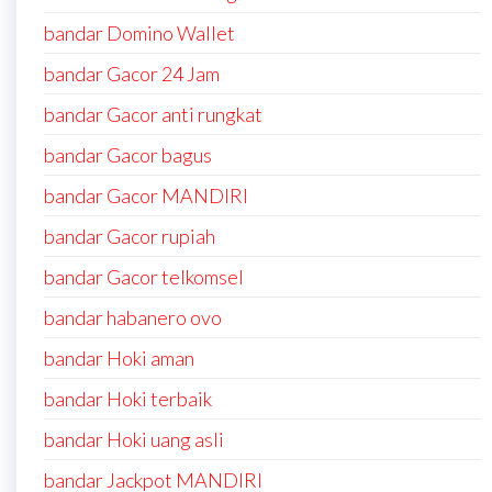
bandar Domino Wallet
bandar Gacor 24 Jam
bandar Gacor anti rungkat
bandar Gacor bagus
bandar Gacor MANDIRI
bandar Gacor rupiah
bandar Gacor telkomsel
bandar habanero ovo
bandar Hoki aman
bandar Hoki terbaik
bandar Hoki uang asli
bandar Jackpot MANDIRI