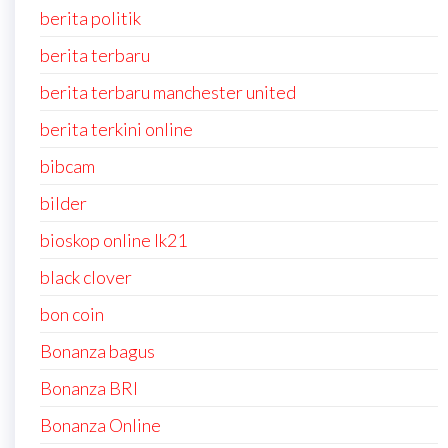
berita politik
berita terbaru
berita terbaru manchester united
berita terkini online
bibcam
bilder
bioskop online lk21
black clover
bon coin
Bonanza bagus
Bonanza BRI
Bonanza Online