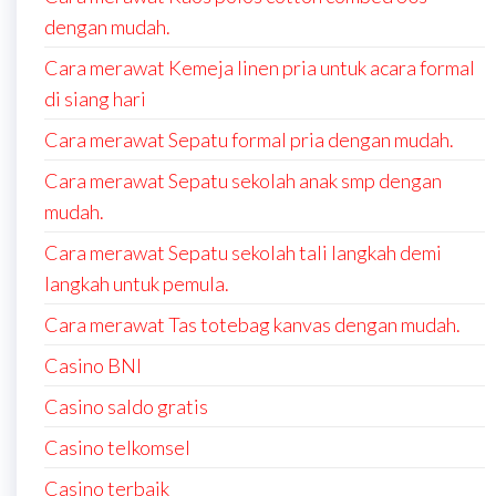
dengan mudah.
Cara merawat Kemeja linen pria untuk acara formal
di siang hari
Cara merawat Sepatu formal pria dengan mudah.
Cara merawat Sepatu sekolah anak smp dengan
mudah.
Cara merawat Sepatu sekolah tali langkah demi
langkah untuk pemula.
Cara merawat Tas totebag kanvas dengan mudah.
Casino BNI
Casino saldo gratis
Casino telkomsel
Casino terbaik