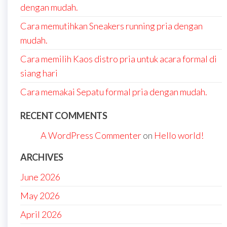
dengan mudah.
Cara memutihkan Sneakers running pria dengan
mudah.
Cara memilih Kaos distro pria untuk acara formal di
siang hari
Cara memakai Sepatu formal pria dengan mudah.
RECENT COMMENTS
A WordPress Commenter
on
Hello world!
ARCHIVES
June 2026
May 2026
April 2026