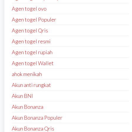
Agen togel ovo
Agen togel Populer
Agen togel Qris
Agen togel resmi
Agen togel rupiah
Agen togel Wallet
ahok menikah
Akun anti rungkat
Akun BNI
Akun Bonanza
Akun Bonanza Populer
Akun Bonanza Qris