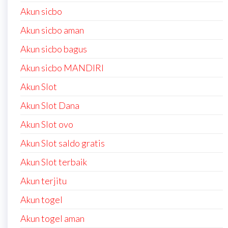
Akun sicbo
Akun sicbo aman
Akun sicbo bagus
Akun sicbo MANDIRI
Akun Slot
Akun Slot Dana
Akun Slot ovo
Akun Slot saldo gratis
Akun Slot terbaik
Akun terjitu
Akun togel
Akun togel aman