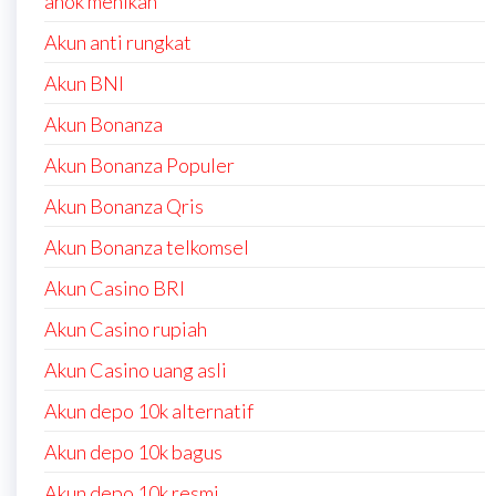
ahok menikah
Akun anti rungkat
Akun BNI
Akun Bonanza
Akun Bonanza Populer
Akun Bonanza Qris
Akun Bonanza telkomsel
Akun Casino BRI
Akun Casino rupiah
Akun Casino uang asli
Akun depo 10k alternatif
Akun depo 10k bagus
Akun depo 10k resmi