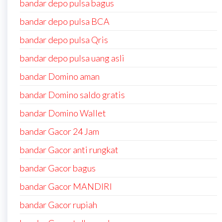
bandar depo pulsa bagus
bandar depo pulsa BCA
bandar depo pulsa Qris
bandar depo pulsa uang asli
bandar Domino aman
bandar Domino saldo gratis
bandar Domino Wallet
bandar Gacor 24 Jam
bandar Gacor anti rungkat
bandar Gacor bagus
bandar Gacor MANDIRI
bandar Gacor rupiah