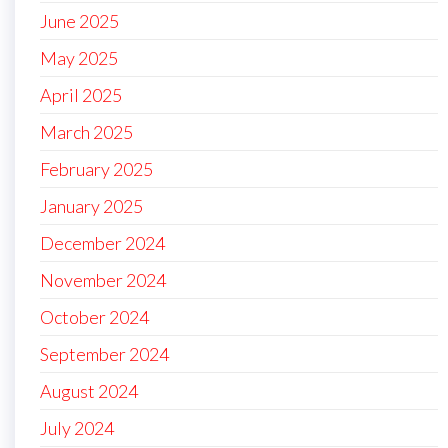
June 2025
May 2025
April 2025
March 2025
February 2025
January 2025
December 2024
November 2024
October 2024
September 2024
August 2024
July 2024