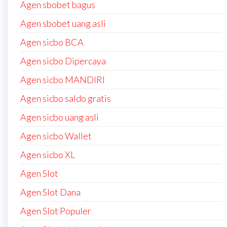
Agen sbobet bagus
Agen sbobet uang asli
Agen sicbo BCA
Agen sicbo Dipercaya
Agen sicbo MANDIRI
Agen sicbo saldo gratis
Agen sicbo uang asli
Agen sicbo Wallet
Agen sicbo XL
Agen Slot
Agen Slot Dana
Agen Slot Populer