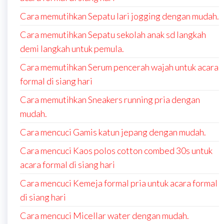
Cara memutihkan Sepatu lari jogging dengan mudah.
Cara memutihkan Sepatu sekolah anak sd langkah
demi langkah untuk pemula.
Cara memutihkan Serum pencerah wajah untuk acara
formal di siang hari
Cara memutihkan Sneakers running pria dengan
mudah.
Cara mencuci Gamis katun jepang dengan mudah.
Cara mencuci Kaos polos cotton combed 30s untuk
acara formal di siang hari
Cara mencuci Kemeja formal pria untuk acara formal
di siang hari
Cara mencuci Micellar water dengan mudah.