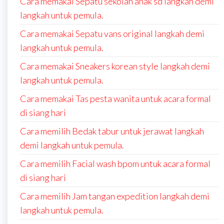
Cara memakai Sepatu sekolah anak sd langkah demi
langkah untuk pemula.
Cara memakai Sepatu vans original langkah demi
langkah untuk pemula.
Cara memakai Sneakers korean style langkah demi
langkah untuk pemula.
Cara memakai Tas pesta wanita untuk acara formal
di siang hari
Cara memilih Bedak tabur untuk jerawat langkah
demi langkah untuk pemula.
Cara memilih Facial wash bpom untuk acara formal
di siang hari
Cara memilih Jam tangan expedition langkah demi
langkah untuk pemula.