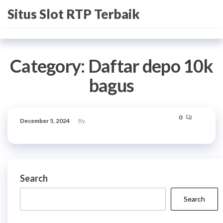
Skip
Situs Slot RTP Terbaik
to
the
content
Category:
Daftar depo 10k
bagus
0
December 5, 2024
By
Search
Search