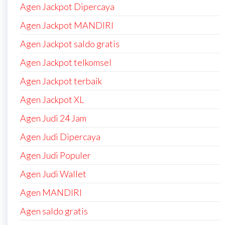
Agen Jackpot Dipercaya
Agen Jackpot MANDIRI
Agen Jackpot saldo gratis
Agen Jackpot telkomsel
Agen Jackpot terbaik
Agen Jackpot XL
Agen Judi 24 Jam
Agen Judi Dipercaya
Agen Judi Populer
Agen Judi Wallet
Agen MANDIRI
Agen saldo gratis