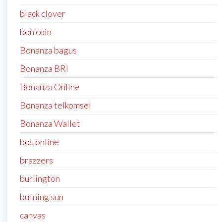
black clover
bon coin
Bonanza bagus
Bonanza BRI
Bonanza Online
Bonanza telkomsel
Bonanza Wallet
bos online
brazzers
burlington
burning sun
canvas