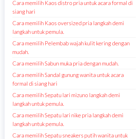
Cara memilih Kaos distro pria untuk acara formal di
siang hari
Cara memilih Kaos oversized pria langkah demi
langkah untuk pemula.
Cara memilih Pelembab wajah kulit kering dengan
mudah.
Cara memilih Sabun muka pria dengan mudah.
Cara memilih Sandal gunung wanita untuk acara
formal di siang hari
Cara memilih Sepatu lari mizuno langkah demi
langkah untuk pemula.
Cara memilih Sepatu lari nike pria langkah demi
langkah untuk pemula.
Cara memilih Sepatu sneakers putih wanita untuk