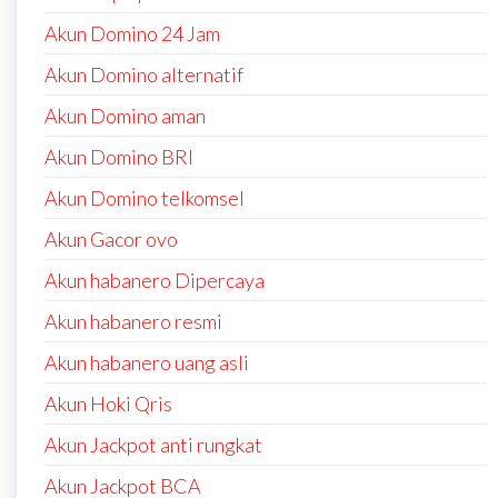
Akun Domino 24 Jam
Akun Domino alternatif
Akun Domino aman
Akun Domino BRI
Akun Domino telkomsel
Akun Gacor ovo
Akun habanero Dipercaya
Akun habanero resmi
Akun habanero uang asli
Akun Hoki Qris
Akun Jackpot anti rungkat
Akun Jackpot BCA