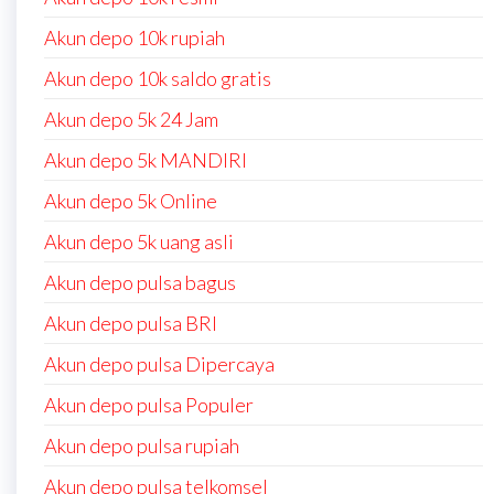
Akun depo 10k rupiah
Akun depo 10k saldo gratis
Akun depo 5k 24 Jam
Akun depo 5k MANDIRI
Akun depo 5k Online
Akun depo 5k uang asli
Akun depo pulsa bagus
Akun depo pulsa BRI
Akun depo pulsa Dipercaya
Akun depo pulsa Populer
Akun depo pulsa rupiah
Akun depo pulsa telkomsel