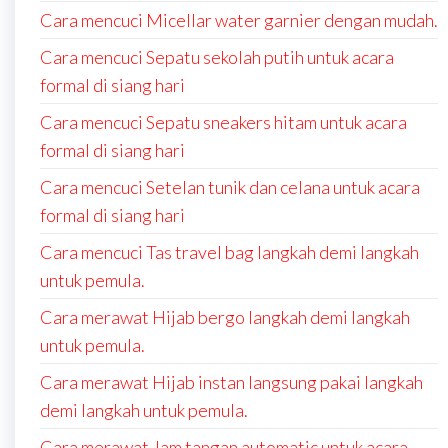
Cara mencuci Micellar water garnier dengan mudah.
Cara mencuci Sepatu sekolah putih untuk acara
formal di siang hari
Cara mencuci Sepatu sneakers hitam untuk acara
formal di siang hari
Cara mencuci Setelan tunik dan celana untuk acara
formal di siang hari
Cara mencuci Tas travel bag langkah demi langkah
untuk pemula.
Cara merawat Hijab bergo langkah demi langkah
untuk pemula.
Cara merawat Hijab instan langsung pakai langkah
demi langkah untuk pemula.
Cara merawat Jam tangan automatic untuk acara