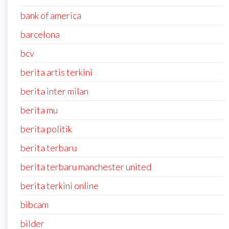
bank of america
barcelona
bcv
berita artis terkini
berita inter milan
berita mu
berita politik
berita terbaru
berita terbaru manchester united
berita terkini online
bibcam
bilder