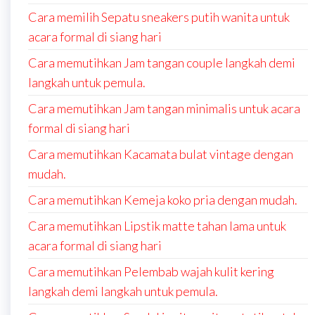
Cara memilih Sepatu sneakers putih wanita untuk
acara formal di siang hari
Cara memutihkan Jam tangan couple langkah demi
langkah untuk pemula.
Cara memutihkan Jam tangan minimalis untuk acara
formal di siang hari
Cara memutihkan Kacamata bulat vintage dengan
mudah.
Cara memutihkan Kemeja koko pria dengan mudah.
Cara memutihkan Lipstik matte tahan lama untuk
acara formal di siang hari
Cara memutihkan Pelembab wajah kulit kering
langkah demi langkah untuk pemula.