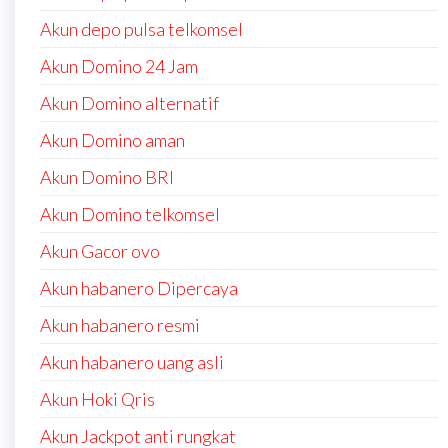
Akun depo pulsa telkomsel
Akun Domino 24 Jam
Akun Domino alternatif
Akun Domino aman
Akun Domino BRI
Akun Domino telkomsel
Akun Gacor ovo
Akun habanero Dipercaya
Akun habanero resmi
Akun habanero uang asli
Akun Hoki Qris
Akun Jackpot anti rungkat