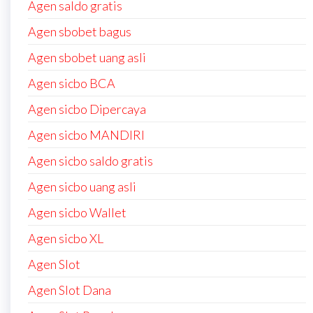
Agen saldo gratis
Agen sbobet bagus
Agen sbobet uang asli
Agen sicbo BCA
Agen sicbo Dipercaya
Agen sicbo MANDIRI
Agen sicbo saldo gratis
Agen sicbo uang asli
Agen sicbo Wallet
Agen sicbo XL
Agen Slot
Agen Slot Dana