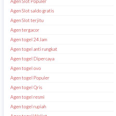
Agen Slot Populer
Agen Slot saldo gratis
Agen Slot terjitu
Agen tergacor
Agen togel 24 Jam
Agen togel anti rungkat
Agen togel Dipercaya
Agen togel ovo
Agen togel Populer
Agen togel Qris
Agen togel resmi
Agen togel rupiah