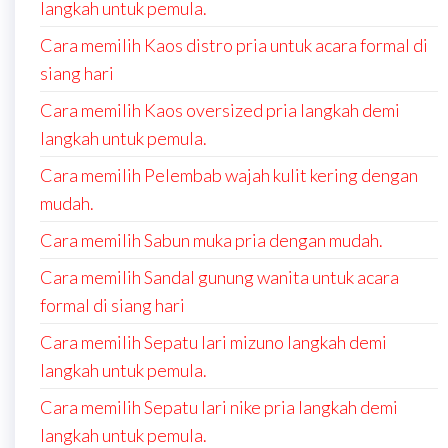
langkah untuk pemula.
Cara memilih Kaos distro pria untuk acara formal di
siang hari
Cara memilih Kaos oversized pria langkah demi
langkah untuk pemula.
Cara memilih Pelembab wajah kulit kering dengan
mudah.
Cara memilih Sabun muka pria dengan mudah.
Cara memilih Sandal gunung wanita untuk acara
formal di siang hari
Cara memilih Sepatu lari mizuno langkah demi
langkah untuk pemula.
Cara memilih Sepatu lari nike pria langkah demi
langkah untuk pemula.