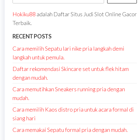
Hokiku88
adalah Daftar Situs Judi Slot Online Gacor
Terbaik.
RECENT POSTS
Cara memilih Sepatu lari nike pria langkah demi
langkah untuk pemula.
Daftar rekomendasi Skincare set untuk flek hitam
dengan mudah.
Cara memutihkan Sneakers running pria dengan
mudah.
Cara memilih Kaos distro pria untuk acara formal di
siang hari
Cara memakai Sepatu formal pria dengan mudah.