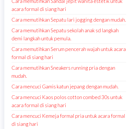
Cara memutihkan Sandal jepit wanita estetik untuk
acara formal di siang hari
Cara memutihkan Sepatu lari jogging dengan mudah.
Cara memutihkan Sepatu sekolah anak sd langkah
demi langkah untuk pemula.
Cara memutihkan Serum pencerah wajah untuk acara
formal di siang hari
Cara memutihkan Sneakers running pria dengan
mudah.
Cara mencuci Gamis katun jepang dengan mudah.
Cara mencuci Kaos polos cotton combed 30s untuk
acara formal di siang hari
Cara mencuci Kemeja formal pria untuk acara formal
di siang hari