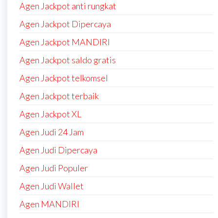
Agen Jackpot anti rungkat
Agen Jackpot Dipercaya
Agen Jackpot MANDIRI
Agen Jackpot saldo gratis
Agen Jackpot telkomsel
Agen Jackpot terbaik
Agen Jackpot XL
Agen Judi 24 Jam
Agen Judi Dipercaya
Agen Judi Populer
Agen Judi Wallet
Agen MANDIRI