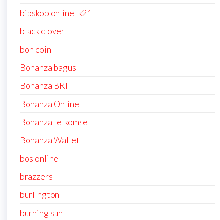
bioskop online lk21
black clover
bon coin
Bonanza bagus
Bonanza BRI
Bonanza Online
Bonanza telkomsel
Bonanza Wallet
bos online
brazzers
burlington
burning sun