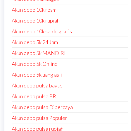
Akun depo 10k resmi
Akun depo 10k rupiah
Akun depo 10k saldo gratis
Akun depo 5k 24 Jam
Akun depo 5k MANDIRI
Akun depo 5k Online
Akun depo 5k uang asli
Akun depo pulsa bagus
Akun depo pulsa BRI
Akun depo pulsa Dipercaya
Akun depo pulsa Populer
Akun depo pulsa rupiah