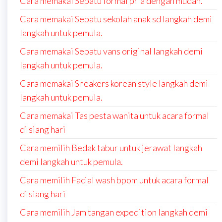
Cara memakai Sepatu formal pria dengan mudah.
Cara memakai Sepatu sekolah anak sd langkah demi
langkah untuk pemula.
Cara memakai Sepatu vans original langkah demi
langkah untuk pemula.
Cara memakai Sneakers korean style langkah demi
langkah untuk pemula.
Cara memakai Tas pesta wanita untuk acara formal
di siang hari
Cara memilih Bedak tabur untuk jerawat langkah
demi langkah untuk pemula.
Cara memilih Facial wash bpom untuk acara formal
di siang hari
Cara memilih Jam tangan expedition langkah demi