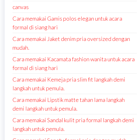
canvas
Cara memakai Gamis polos elegan untuk acara
formal di siang hari
Cara memakai Jaket denim pria oversized dengan
mudah.
Cara memakai Kacamata fashion wanita untuk acara
formal di siang hari
Cara memakai Kemeja pria slim fit langkah demi
langkah untuk pemula.
Cara memakai Lipstik matte tahan lama langkah
demi langkah untuk pemula.
Cara memakai Sandal kulit pria formal langkah demi
langkah untuk pemula.