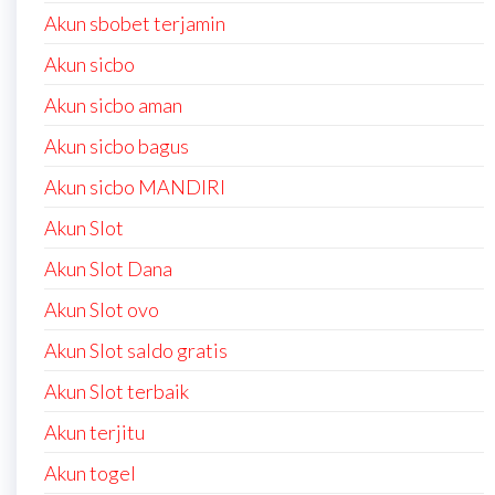
Akun sbobet terjamin
Akun sicbo
Akun sicbo aman
Akun sicbo bagus
Akun sicbo MANDIRI
Akun Slot
Akun Slot Dana
Akun Slot ovo
Akun Slot saldo gratis
Akun Slot terbaik
Akun terjitu
Akun togel