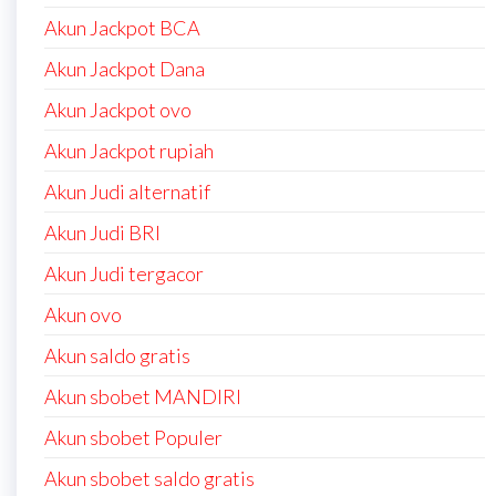
Akun Jackpot BCA
Akun Jackpot Dana
Akun Jackpot ovo
Akun Jackpot rupiah
Akun Judi alternatif
Akun Judi BRI
Akun Judi tergacor
Akun ovo
Akun saldo gratis
Akun sbobet MANDIRI
Akun sbobet Populer
Akun sbobet saldo gratis