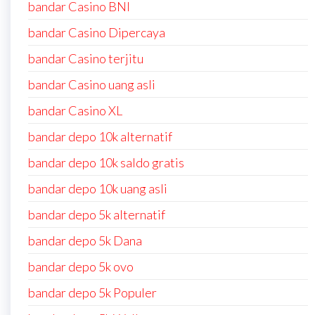
bandar Casino BNI
bandar Casino Dipercaya
bandar Casino terjitu
bandar Casino uang asli
bandar Casino XL
bandar depo 10k alternatif
bandar depo 10k saldo gratis
bandar depo 10k uang asli
bandar depo 5k alternatif
bandar depo 5k Dana
bandar depo 5k ovo
bandar depo 5k Populer