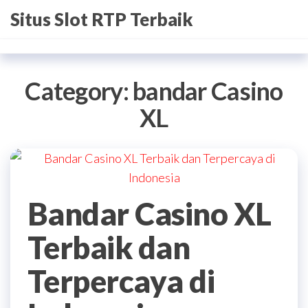
Skip
Situs Slot RTP Terbaik
to
the
content
Category:
bandar Casino
XL
Bandar Casino XL
Terbaik dan
Terpercaya di