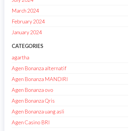
March 2024
February 2024
January 2024
CATEGORIES
agartha
Agen Bonanza alternatif
Agen Bonanza MANDIRI
Agen Bonanza ovo
Agen Bonanza Qris
Agen Bonanza uang asli
Agen Casino BRI