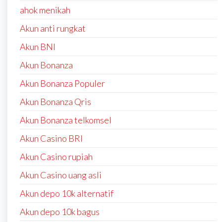
ahok menikah
Akun anti rungkat
Akun BNI
Akun Bonanza
Akun Bonanza Populer
Akun Bonanza Qris
Akun Bonanza telkomsel
Akun Casino BRI
Akun Casino rupiah
Akun Casino uang asli
Akun depo 10k alternatif
Akun depo 10k bagus