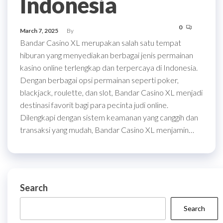
Indonesia
0
March 7, 2025
By
Bandar Casino XL merupakan salah satu tempat
hiburan yang menyediakan berbagai jenis permainan
kasino online terlengkap dan terpercaya di Indonesia.
Dengan berbagai opsi permainan seperti poker,
blackjack, roulette, dan slot, Bandar Casino XL menjadi
destinasi favorit bagi para pecinta judi online.
Dilengkapi dengan sistem keamanan yang canggih dan
transaksi yang mudah, Bandar Casino XL menjamin…
Search
Search