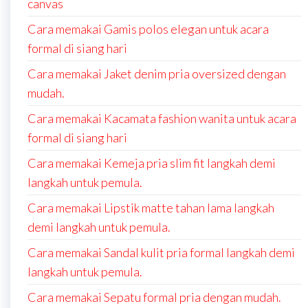
canvas
Cara memakai Gamis polos elegan untuk acara
formal di siang hari
Cara memakai Jaket denim pria oversized dengan
mudah.
Cara memakai Kacamata fashion wanita untuk acara
formal di siang hari
Cara memakai Kemeja pria slim fit langkah demi
langkah untuk pemula.
Cara memakai Lipstik matte tahan lama langkah
demi langkah untuk pemula.
Cara memakai Sandal kulit pria formal langkah demi
langkah untuk pemula.
Cara memakai Sepatu formal pria dengan mudah.