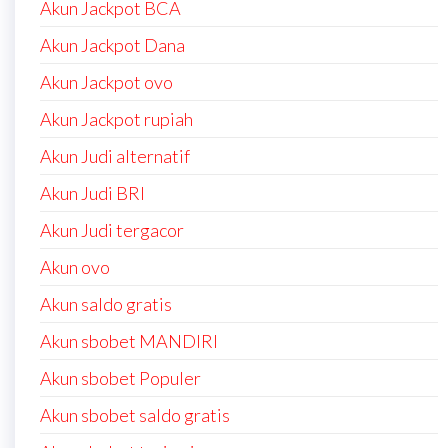
Akun Jackpot BCA
Akun Jackpot Dana
Akun Jackpot ovo
Akun Jackpot rupiah
Akun Judi alternatif
Akun Judi BRI
Akun Judi tergacor
Akun ovo
Akun saldo gratis
Akun sbobet MANDIRI
Akun sbobet Populer
Akun sbobet saldo gratis