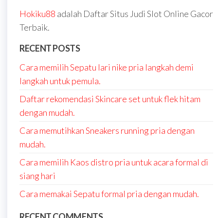
Hokiku88
adalah Daftar Situs Judi Slot Online Gacor
Terbaik.
RECENT POSTS
Cara memilih Sepatu lari nike pria langkah demi
langkah untuk pemula.
Daftar rekomendasi Skincare set untuk flek hitam
dengan mudah.
Cara memutihkan Sneakers running pria dengan
mudah.
Cara memilih Kaos distro pria untuk acara formal di
siang hari
Cara memakai Sepatu formal pria dengan mudah.
RECENT COMMENTS