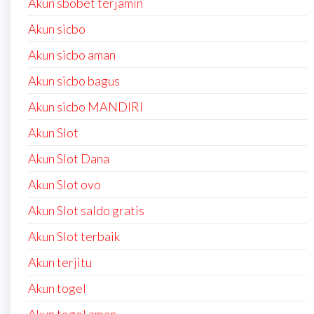
Akun sbobet terjamin
Akun sicbo
Akun sicbo aman
Akun sicbo bagus
Akun sicbo MANDIRI
Akun Slot
Akun Slot Dana
Akun Slot ovo
Akun Slot saldo gratis
Akun Slot terbaik
Akun terjitu
Akun togel