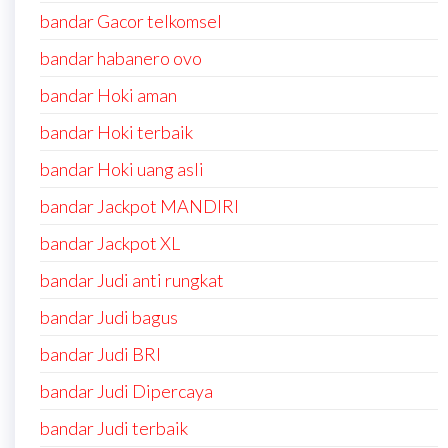
bandar Gacor telkomsel
bandar habanero ovo
bandar Hoki aman
bandar Hoki terbaik
bandar Hoki uang asli
bandar Jackpot MANDIRI
bandar Jackpot XL
bandar Judi anti rungkat
bandar Judi bagus
bandar Judi BRI
bandar Judi Dipercaya
bandar Judi terbaik