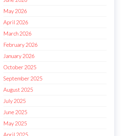
May 2026
April 2026
March 2026
February 2026
January 2026
October 2025
September 2025
August 2025
July 2025
June 2025
May 2025
April 2025