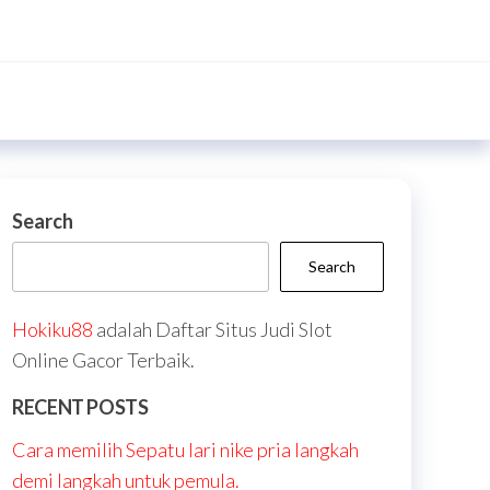
Search
Search
Hokiku88
adalah Daftar Situs Judi Slot
Online Gacor Terbaik.
RECENT POSTS
Cara memilih Sepatu lari nike pria langkah
demi langkah untuk pemula.