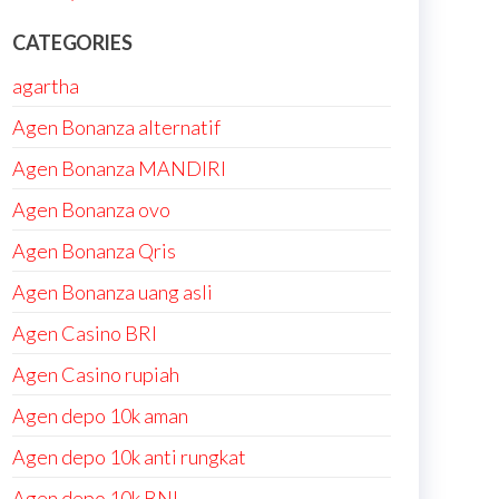
CATEGORIES
agartha
Agen Bonanza alternatif
Agen Bonanza MANDIRI
Agen Bonanza ovo
Agen Bonanza Qris
Agen Bonanza uang asli
Agen Casino BRI
Agen Casino rupiah
Agen depo 10k aman
Agen depo 10k anti rungkat
Agen depo 10k BNI