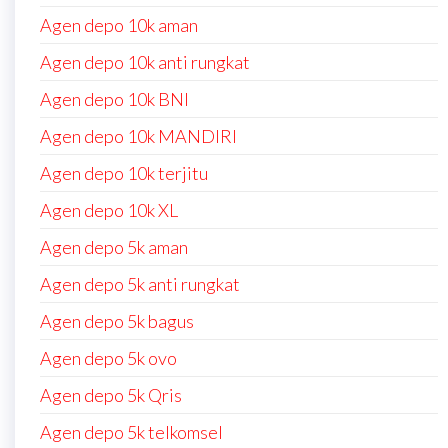
Agen depo 10k aman
Agen depo 10k anti rungkat
Agen depo 10k BNI
Agen depo 10k MANDIRI
Agen depo 10k terjitu
Agen depo 10k XL
Agen depo 5k aman
Agen depo 5k anti rungkat
Agen depo 5k bagus
Agen depo 5k ovo
Agen depo 5k Qris
Agen depo 5k telkomsel