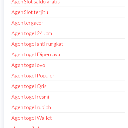
Agen Slot saldo gratis
Agen Slot terjitu
Agen tergacor
Agen togel 24 Jam
Agen togel anti rungkat
Agen togel Dipercaya
Agen togel ovo
Agen togel Populer
Agen togel Qris
Agen togel resmi
Agen togel rupiah
Agen togel Wallet