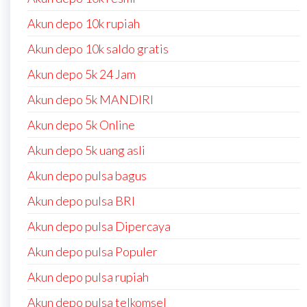
Akun depo 10k rupiah
Akun depo 10k saldo gratis
Akun depo 5k 24 Jam
Akun depo 5k MANDIRI
Akun depo 5k Online
Akun depo 5k uang asli
Akun depo pulsa bagus
Akun depo pulsa BRI
Akun depo pulsa Dipercaya
Akun depo pulsa Populer
Akun depo pulsa rupiah
Akun depo pulsa telkomsel