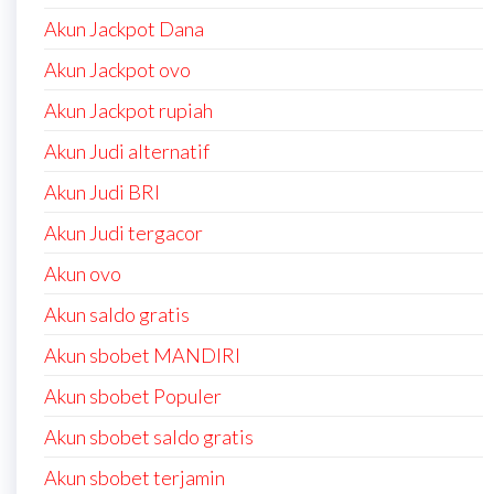
Akun Jackpot Dana
Akun Jackpot ovo
Akun Jackpot rupiah
Akun Judi alternatif
Akun Judi BRI
Akun Judi tergacor
Akun ovo
Akun saldo gratis
Akun sbobet MANDIRI
Akun sbobet Populer
Akun sbobet saldo gratis
Akun sbobet terjamin