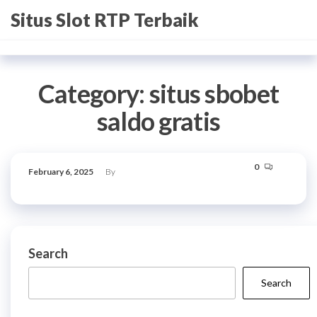
Skip
Situs Slot RTP Terbaik
to
the
content
Category:
situs sbobet
saldo gratis
0
February 6, 2025
By
Search
Search