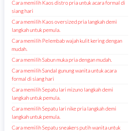
Cara memilih Kaos distro pria untuk acara formal di
siang hari
Cara memilih Kaos oversized pria langkah demi
langkah untuk pemula.
Cara memilih Pelembab wajah kulit kering dengan
mudah.
Cara memilih Sabun muka pria dengan mudah.
Cara memilih Sandal gunung wanita untuk acara
formal di siang hari
Cara memilih Sepatu lari mizuno langkah demi
langkah untuk pemula.
Cara memilih Sepatu lari nike pria langkah demi
langkah untuk pemula.
Cara memilih Sepatu sneakers putih wanita untuk