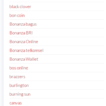
black clover
bon coin
Bonanza bagus
Bonanza BRI
Bonanza Online
Bonanza telkomsel
Bonanza Wallet
bos online
brazzers
burlington
burning sun
canvas