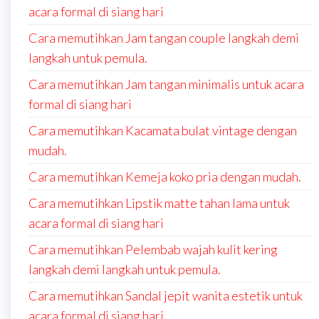
acara formal di siang hari
Cara memutihkan Jam tangan couple langkah demi
langkah untuk pemula.
Cara memutihkan Jam tangan minimalis untuk acara
formal di siang hari
Cara memutihkan Kacamata bulat vintage dengan
mudah.
Cara memutihkan Kemeja koko pria dengan mudah.
Cara memutihkan Lipstik matte tahan lama untuk
acara formal di siang hari
Cara memutihkan Pelembab wajah kulit kering
langkah demi langkah untuk pemula.
Cara memutihkan Sandal jepit wanita estetik untuk
acara formal di siang hari