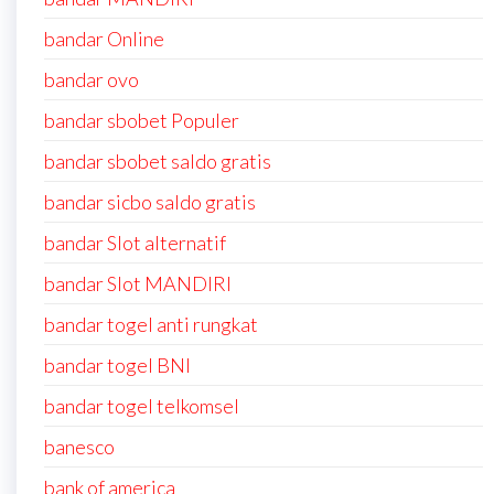
bandar Online
bandar ovo
bandar sbobet Populer
bandar sbobet saldo gratis
bandar sicbo saldo gratis
bandar Slot alternatif
bandar Slot MANDIRI
bandar togel anti rungkat
bandar togel BNI
bandar togel telkomsel
banesco
bank of america