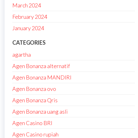
March 2024
February 2024
January 2024
CATEGORIES
agartha
Agen Bonanza alternatif
Agen Bonanza MANDIRI
Agen Bonanza ovo
Agen Bonanza Qris
Agen Bonanza uang asli
Agen Casino BRI
Agen Casino rupiah