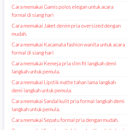
Cara memakai Gamis polos elegan untuk acara
formal di siang hari
Cara memakai Jaket denim pria oversized dengan
mudah.
Cara memakai Kacamata fashion wanita untuk acara
formal di siang hari
Cara memakai Kemeja pria slim fit langkah demi
langkah untuk pemula.
Cara memakai Lipstik matte tahan lama langkah
demi langkah untuk pemula.
Cara memakai Sandal kulit pria formal langkah demi
langkah untuk pemula.
Cara memakai Sepatu formal pria dengan mudah.