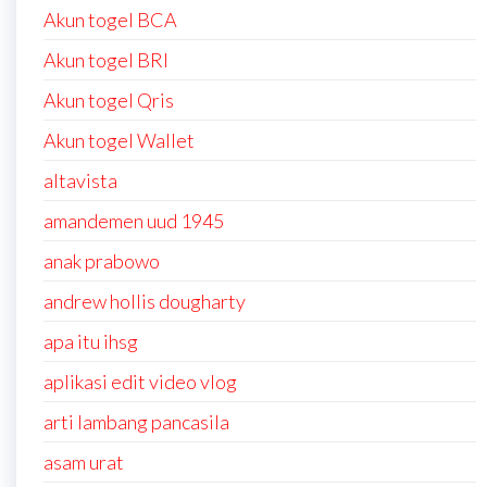
Akun togel BCA
Akun togel BRI
Akun togel Qris
Akun togel Wallet
altavista
amandemen uud 1945
anak prabowo
andrew hollis dougharty
apa itu ihsg
aplikasi edit video vlog
arti lambang pancasila
asam urat