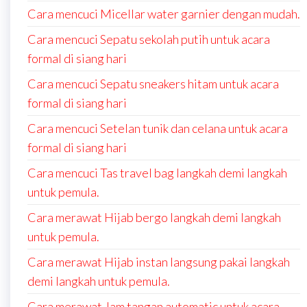
Cara mencuci Micellar water garnier dengan mudah.
Cara mencuci Sepatu sekolah putih untuk acara
formal di siang hari
Cara mencuci Sepatu sneakers hitam untuk acara
formal di siang hari
Cara mencuci Setelan tunik dan celana untuk acara
formal di siang hari
Cara mencuci Tas travel bag langkah demi langkah
untuk pemula.
Cara merawat Hijab bergo langkah demi langkah
untuk pemula.
Cara merawat Hijab instan langsung pakai langkah
demi langkah untuk pemula.
Cara merawat Jam tangan automatic untuk acara