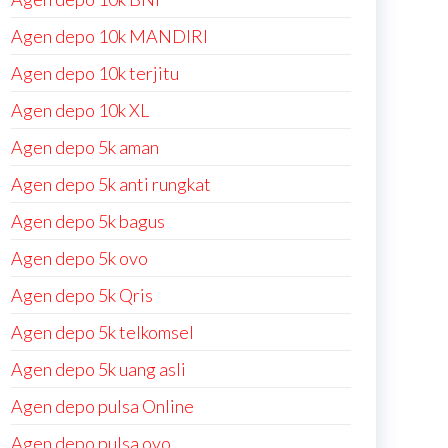
Agen depo 10k MANDIRI
Agen depo 10k terjitu
Agen depo 10k XL
Agen depo 5k aman
Agen depo 5k anti rungkat
Agen depo 5k bagus
Agen depo 5k ovo
Agen depo 5k Qris
Agen depo 5k telkomsel
Agen depo 5k uang asli
Agen depo pulsa Online
Agen depo pulsa ovo