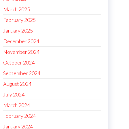
March 2025
February 2025
January 2025
December 2024
November 2024
October 2024
September 2024
August 2024
July 2024
March 2024
February 2024
January 2024