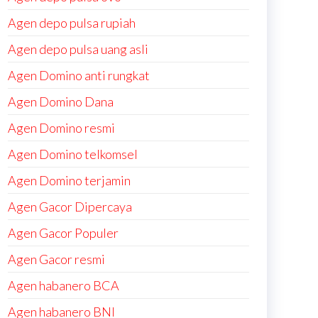
Agen depo pulsa rupiah
Agen depo pulsa uang asli
Agen Domino anti rungkat
Agen Domino Dana
Agen Domino resmi
Agen Domino telkomsel
Agen Domino terjamin
Agen Gacor Dipercaya
Agen Gacor Populer
Agen Gacor resmi
Agen habanero BCA
Agen habanero BNI