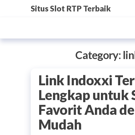
Skip
Situs Slot RTP Terbaik
to
the
content
Category:
li
Link Indoxxi Te
Lengkap untuk 
Favorit Anda d
Mudah