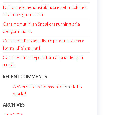
Daftar rekomendasi Skincare set untuk flek
hitam dengan mudah.
Cara memutihkan Sneakers running pria
dengan mudah.
Cara memilih Kaos distro pria untuk acara
formal di siang hari
Cara memakai Sepatu formal pria dengan
mudah.
RECENT COMMENTS
A WordPress Commenter
on
Hello
world!
ARCHIVES
June 2026