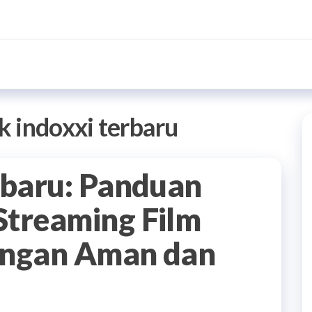
nk indoxxi terbaru
rbaru: Panduan
Streaming Film
engan Aman dan