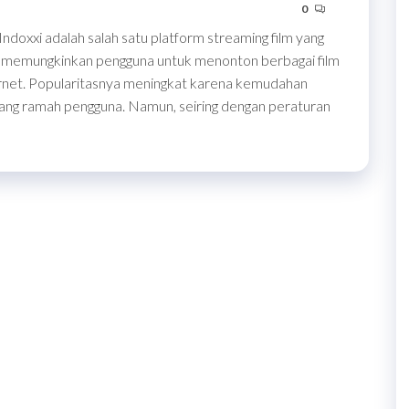
0
Indoxxi adalah salah satu platform streaming film yang
ni memungkinkan pengguna untuk menonton berbagai film
ternet. Popularitasnya meningkat karena kemudahan
us yang ramah pengguna. Namun, seiring dengan peraturan