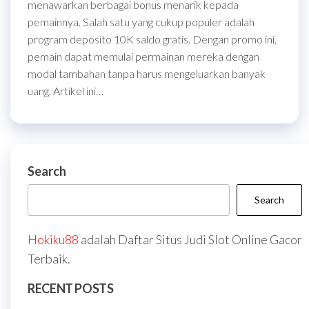
menawarkan berbagai bonus menarik kepada
pemainnya. Salah satu yang cukup populer adalah
program deposito 10K saldo gratis. Dengan promo ini,
pemain dapat memulai permainan mereka dengan
modal tambahan tanpa harus mengeluarkan banyak
uang. Artikel ini…
Search
Search
Hokiku88
adalah Daftar Situs Judi Slot Online Gacor
Terbaik.
RECENT POSTS