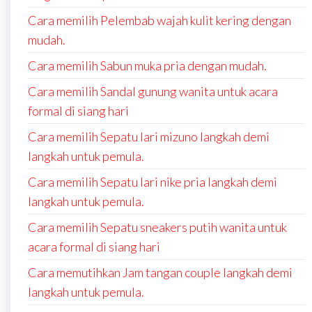
Cara memilih Pelembab wajah kulit kering dengan
mudah.
Cara memilih Sabun muka pria dengan mudah.
Cara memilih Sandal gunung wanita untuk acara
formal di siang hari
Cara memilih Sepatu lari mizuno langkah demi
langkah untuk pemula.
Cara memilih Sepatu lari nike pria langkah demi
langkah untuk pemula.
Cara memilih Sepatu sneakers putih wanita untuk
acara formal di siang hari
Cara memutihkan Jam tangan couple langkah demi
langkah untuk pemula.