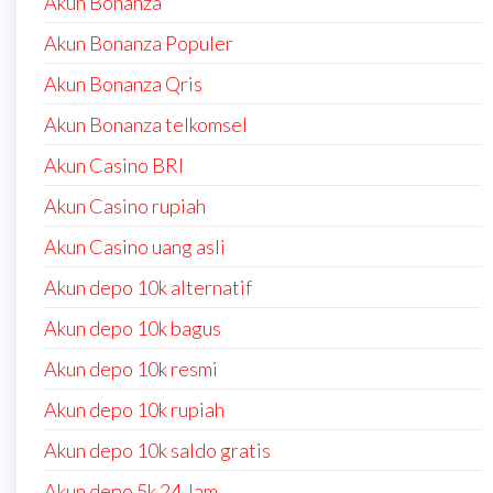
Akun Bonanza
Akun Bonanza Populer
Akun Bonanza Qris
Akun Bonanza telkomsel
Akun Casino BRI
Akun Casino rupiah
Akun Casino uang asli
Akun depo 10k alternatif
Akun depo 10k bagus
Akun depo 10k resmi
Akun depo 10k rupiah
Akun depo 10k saldo gratis
Akun depo 5k 24 Jam