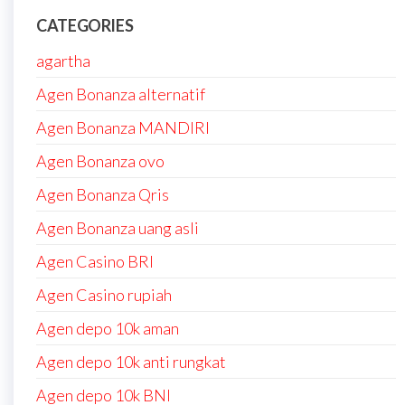
CATEGORIES
agartha
Agen Bonanza alternatif
Agen Bonanza MANDIRI
Agen Bonanza ovo
Agen Bonanza Qris
Agen Bonanza uang asli
Agen Casino BRI
Agen Casino rupiah
Agen depo 10k aman
Agen depo 10k anti rungkat
Agen depo 10k BNI