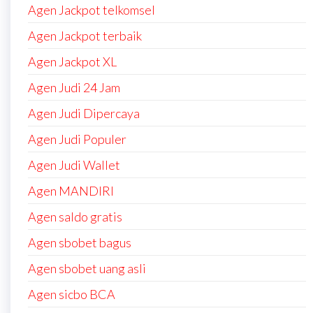
Agen Jackpot telkomsel
Agen Jackpot terbaik
Agen Jackpot XL
Agen Judi 24 Jam
Agen Judi Dipercaya
Agen Judi Populer
Agen Judi Wallet
Agen MANDIRI
Agen saldo gratis
Agen sbobet bagus
Agen sbobet uang asli
Agen sicbo BCA