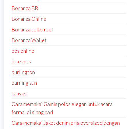
Bonanza BRI
Bonanza Online
Bonanza telkomsel
Bonanza Wallet
bos online
brazzers
burlington
burning sun
canvas
Cara memakai Gamis polos elegan untuk acara
formal di siang hari
Cara memakai Jaket denim pria oversized dengan