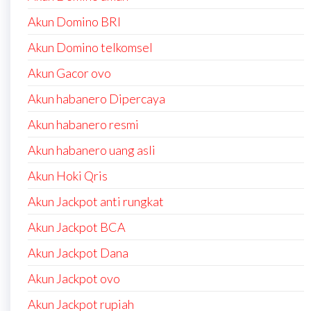
Akun Domino BRI
Akun Domino telkomsel
Akun Gacor ovo
Akun habanero Dipercaya
Akun habanero resmi
Akun habanero uang asli
Akun Hoki Qris
Akun Jackpot anti rungkat
Akun Jackpot BCA
Akun Jackpot Dana
Akun Jackpot ovo
Akun Jackpot rupiah