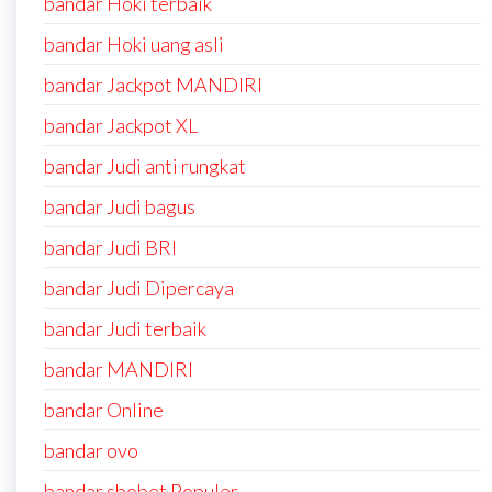
bandar Hoki terbaik
bandar Hoki uang asli
bandar Jackpot MANDIRI
bandar Jackpot XL
bandar Judi anti rungkat
bandar Judi bagus
bandar Judi BRI
bandar Judi Dipercaya
bandar Judi terbaik
bandar MANDIRI
bandar Online
bandar ovo
bandar sbobet Populer