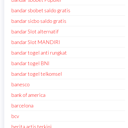
bandar sbobet saldo gratis
bandar sicbo saldo gratis
bandar Slot alternatif
bandar Slot MANDIRI
bandar togel anti rungkat
bandar togel BNI
bandar togel telkomsel
banesco
bank of america
barcelona
bcv
berita artis terkini