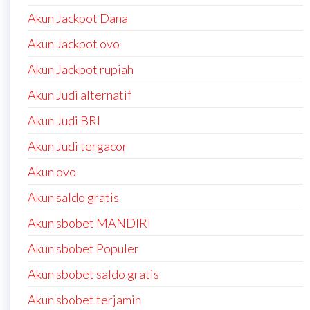
Akun Jackpot Dana
Akun Jackpot ovo
Akun Jackpot rupiah
Akun Judi alternatif
Akun Judi BRI
Akun Judi tergacor
Akun ovo
Akun saldo gratis
Akun sbobet MANDIRI
Akun sbobet Populer
Akun sbobet saldo gratis
Akun sbobet terjamin