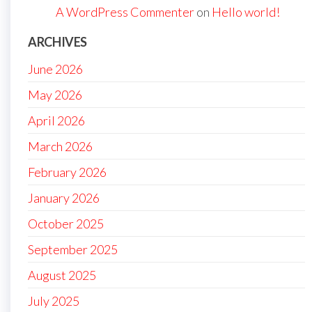
A WordPress Commenter
on
Hello world!
ARCHIVES
June 2026
May 2026
April 2026
March 2026
February 2026
January 2026
October 2025
September 2025
August 2025
July 2025