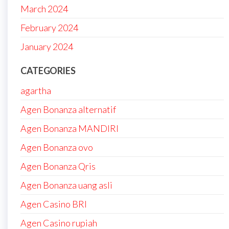
March 2024
February 2024
January 2024
CATEGORIES
agartha
Agen Bonanza alternatif
Agen Bonanza MANDIRI
Agen Bonanza ovo
Agen Bonanza Qris
Agen Bonanza uang asli
Agen Casino BRI
Agen Casino rupiah