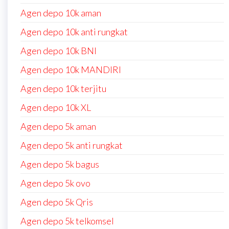
Agen depo 10k aman
Agen depo 10k anti rungkat
Agen depo 10k BNI
Agen depo 10k MANDIRI
Agen depo 10k terjitu
Agen depo 10k XL
Agen depo 5k aman
Agen depo 5k anti rungkat
Agen depo 5k bagus
Agen depo 5k ovo
Agen depo 5k Qris
Agen depo 5k telkomsel