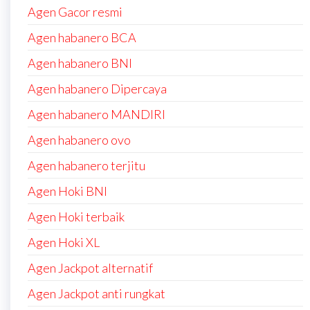
Agen Gacor resmi
Agen habanero BCA
Agen habanero BNI
Agen habanero Dipercaya
Agen habanero MANDIRI
Agen habanero ovo
Agen habanero terjitu
Agen Hoki BNI
Agen Hoki terbaik
Agen Hoki XL
Agen Jackpot alternatif
Agen Jackpot anti rungkat