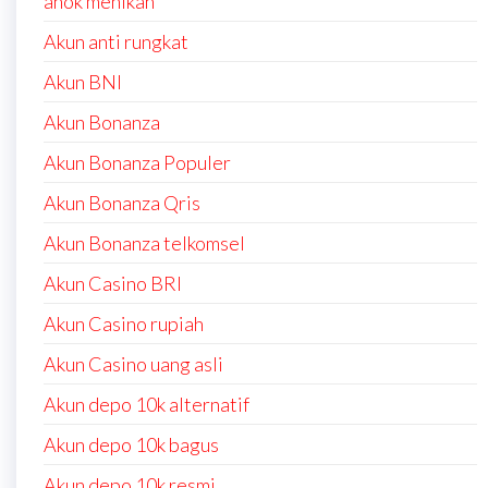
ahok menikah
Akun anti rungkat
Akun BNI
Akun Bonanza
Akun Bonanza Populer
Akun Bonanza Qris
Akun Bonanza telkomsel
Akun Casino BRI
Akun Casino rupiah
Akun Casino uang asli
Akun depo 10k alternatif
Akun depo 10k bagus
Akun depo 10k resmi