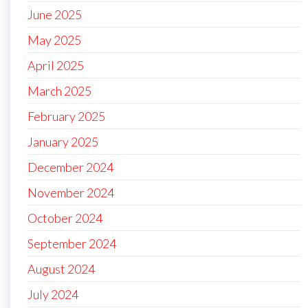
June 2025
May 2025
April 2025
March 2025
February 2025
January 2025
December 2024
November 2024
October 2024
September 2024
August 2024
July 2024