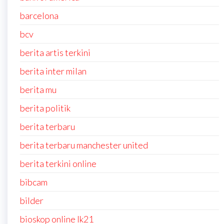
barcelona
bcv
berita artis terkini
berita inter milan
berita mu
berita politik
berita terbaru
berita terbaru manchester united
berita terkini online
bibcam
bilder
bioskop online lk21