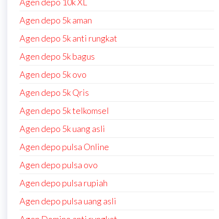
Agen depo 10k XL
Agen depo 5k aman
Agen depo 5k anti rungkat
Agen depo 5k bagus
Agen depo 5k ovo
Agen depo 5k Qris
Agen depo 5k telkomsel
Agen depo 5k uang asli
Agen depo pulsa Online
Agen depo pulsa ovo
Agen depo pulsa rupiah
Agen depo pulsa uang asli
Agen Domino anti rungkat