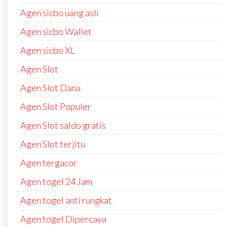
Agen sicbo uang asli
Agen sicbo Wallet
Agen sicbo XL
Agen Slot
Agen Slot Dana
Agen Slot Populer
Agen Slot saldo gratis
Agen Slot terjitu
Agen tergacor
Agen togel 24 Jam
Agen togel anti rungkat
Agen togel Dipercaya