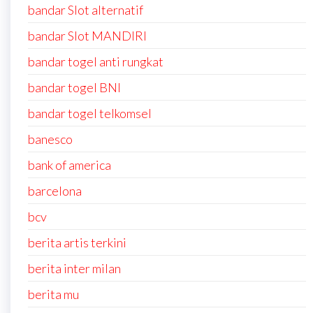
bandar Slot alternatif
bandar Slot MANDIRI
bandar togel anti rungkat
bandar togel BNI
bandar togel telkomsel
banesco
bank of america
barcelona
bcv
berita artis terkini
berita inter milan
berita mu