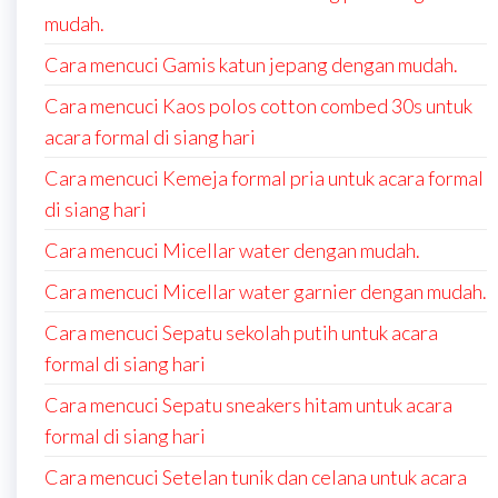
mudah.
Cara mencuci Gamis katun jepang dengan mudah.
Cara mencuci Kaos polos cotton combed 30s untuk
acara formal di siang hari
Cara mencuci Kemeja formal pria untuk acara formal
di siang hari
Cara mencuci Micellar water dengan mudah.
Cara mencuci Micellar water garnier dengan mudah.
Cara mencuci Sepatu sekolah putih untuk acara
formal di siang hari
Cara mencuci Sepatu sneakers hitam untuk acara
formal di siang hari
Cara mencuci Setelan tunik dan celana untuk acara