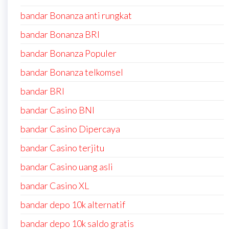
bandar Bonanza anti rungkat
bandar Bonanza BRI
bandar Bonanza Populer
bandar Bonanza telkomsel
bandar BRI
bandar Casino BNI
bandar Casino Dipercaya
bandar Casino terjitu
bandar Casino uang asli
bandar Casino XL
bandar depo 10k alternatif
bandar depo 10k saldo gratis