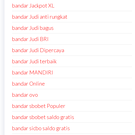
bandar Jackpot XL
bandar Judi anti rungkat
bandar Judi bagus
bandar Judi BRI
bandar Judi Dipercaya
bandar Judi terbaik
bandar MANDIRI
bandar Online
bandar ovo
bandar sbobet Populer
bandar sbobet saldo gratis
bandar sicbo saldo gratis