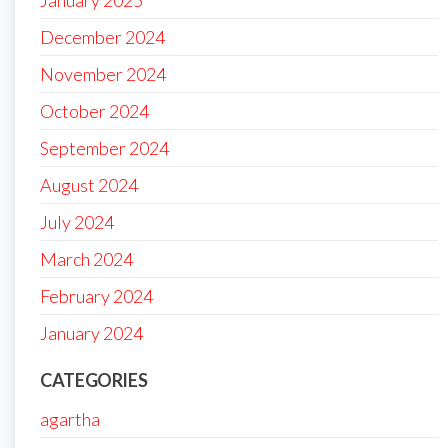
December 2024
November 2024
October 2024
September 2024
August 2024
July 2024
March 2024
February 2024
January 2024
CATEGORIES
agartha