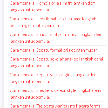
Cara memakai Kemeja pria slim fit langkah demi
langkah untuk pemula.
Cara memakai Lipstik matte tahan lama langkah
demi langkah untuk pemula.
Cara memakai Sandal kulit pria formal langkah demi
langkah untuk pemula.
Cara memakai Sepatu formal pria dengan mudah.
Cara memakai Sepatu sekolah anak sd langkah demi
langkah untuk pemula.
Cara memakai Sepatu vans original langkah demi
langkah untuk pemula.
Cara memakai Sneakers korean style langkah demi
langkah untuk pemula.
Cara memakai Tas pesta wanita untuk acara formal