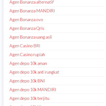
Agen Bonanza alternatif
Agen Bonanza MANDIRI
Agen Bonanza ovo
Agen Bonanza Qris
Agen Bonanza uang asli
Agen Casino BRI
Agen Casino rupiah
Agen depo 10k aman
Agen depo 10k anti rungkat
Agen depo 10k BNI
Agen depo 10k MANDIRI
Agen depo 10k terjitu