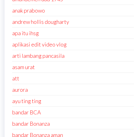
anak prabowo
andrew hollis dougharty
apa itu ihsg
aplikasi edit video vlog
arti lambang pancasila
asam urat
att
aurora
ayu ting ting
bandar BCA
bandar Bonanza
bandar Bonanza aman