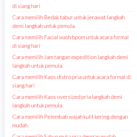
di siang hari
Cara memilih Bedak tabur untuk jerawat langkah
demi langkah untuk pemula.
Cara memilih Facial wash bpom untuk acara formal
di siang hari
Cara memilih Jam tangan expedition langkah demi
langkah untuk pemula.
Cara memilih Kaos distro pria untuk acara formal di
siang hari
Cara memilih Kaos oversized pria langkah demi
langkah untuk pemula.
Cara memilih Pelembab wajah kulit kering dengan
mudah.
Cara memilih Sabun muka pria dengan mudah.