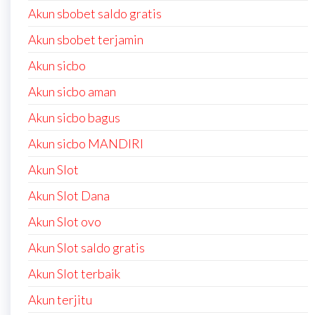
Akun sbobet saldo gratis
Akun sbobet terjamin
Akun sicbo
Akun sicbo aman
Akun sicbo bagus
Akun sicbo MANDIRI
Akun Slot
Akun Slot Dana
Akun Slot ovo
Akun Slot saldo gratis
Akun Slot terbaik
Akun terjitu