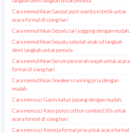
langkah demi langkah untuk pemula.
Cara memutihkan Sandal jepit wanita estetik untuk
acara formal di siang hari
Cara memutihkan Sepatu lari jogging dengan mudah.
Cara memutihkan Sepatu sekolah anak sd langkah
demi langkah untuk pemula.
Cara memutihkan Serum pencerah wajah untuk acara
formal di siang hari
Cara memutihkan Sneakers running pria dengan
mudah.
Cara mencuci Gamis katun jepang dengan mudah.
Cara mencuci Kaos polos cotton combed 30s untuk
acara formal di siang hari
Cara mencuci Kemeja formal pria untuk acara formal