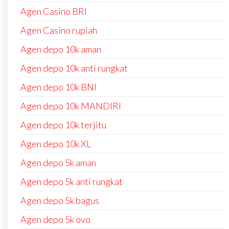
Agen Casino BRI
Agen Casino rupiah
Agen depo 10k aman
Agen depo 10k anti rungkat
Agen depo 10k BNI
Agen depo 10k MANDIRI
Agen depo 10k terjitu
Agen depo 10k XL
Agen depo 5k aman
Agen depo 5k anti rungkat
Agen depo 5k bagus
Agen depo 5k ovo