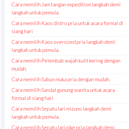
Cara memilih Jam tangan expedition langkah demi
langkah untuk pemula.
Cara memilih Kaos distro pria untuk acara formal di
siang hari
Cara memilih Kaos oversized pria langkah demi
langkah untuk pemula.
Cara memilih Pelembab wajah kulit kering dengan
mudah.
Cara memilih Sabun muka pria dengan mudah.
Cara memilih Sandal gunung wanita untuk acara
formal di siang hari
Cara memilih Sepatu lari mizuno langkah demi
langkah untuk pemula.
Cara memilih Sepatu lari nike pria langkah demi