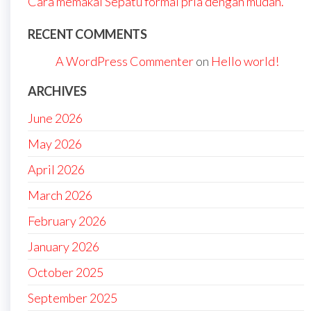
Cara memakai Sepatu formal pria dengan mudah.
RECENT COMMENTS
A WordPress Commenter
on
Hello world!
ARCHIVES
June 2026
May 2026
April 2026
March 2026
February 2026
January 2026
October 2025
September 2025