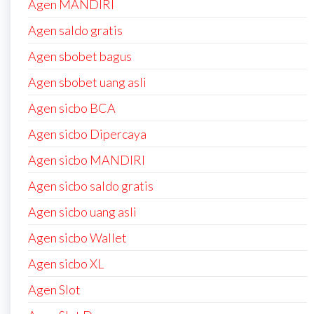
Agen MANDIRI
Agen saldo gratis
Agen sbobet bagus
Agen sbobet uang asli
Agen sicbo BCA
Agen sicbo Dipercaya
Agen sicbo MANDIRI
Agen sicbo saldo gratis
Agen sicbo uang asli
Agen sicbo Wallet
Agen sicbo XL
Agen Slot