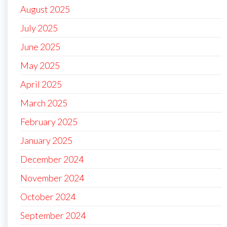
August 2025
July 2025
June 2025
May 2025
April 2025
March 2025
February 2025
January 2025
December 2024
November 2024
October 2024
September 2024