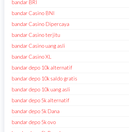
bandar BRI
bandar Casino BNI
bandar Casino Dipercaya
bandar Casino terjitu
bandar Casino uang asli
bandar Casino XL
bandar depo 10k alternatif
bandar depo 10k saldo gratis
bandar depo 10k uang asli
bandar depo 5k alternatif
bandar depo 5k Dana
bandar depo 5k ovo