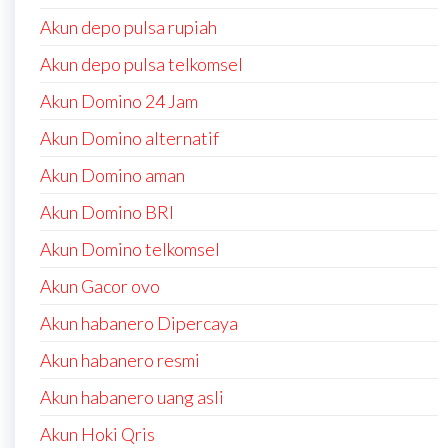
Akun depo pulsa rupiah
Akun depo pulsa telkomsel
Akun Domino 24 Jam
Akun Domino alternatif
Akun Domino aman
Akun Domino BRI
Akun Domino telkomsel
Akun Gacor ovo
Akun habanero Dipercaya
Akun habanero resmi
Akun habanero uang asli
Akun Hoki Qris