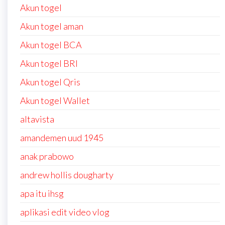
Akun togel
Akun togel aman
Akun togel BCA
Akun togel BRI
Akun togel Qris
Akun togel Wallet
altavista
amandemen uud 1945
anak prabowo
andrew hollis dougharty
apa itu ihsg
aplikasi edit video vlog