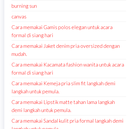
burning sun
canvas
Cara memakai Gamis polos elegan untuk acara
formal di siang hari
Cara memakai Jaket denim pria oversized dengan
mudah.
Cara memakai Kacamata fashion wanita untuk acara
formal di siang hari
Cara memakai Kemeja pria slim fit langkah demi
langkah untuk pemula.
Cara memakai Lipstik matte tahan lama langkah
demi langkah untuk pemula.
Cara memakai Sandal kulit pria formal langkah demi
langkah untuk pemula.