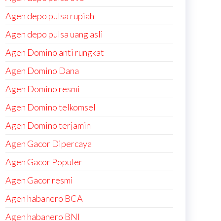
Agen depo pulsa rupiah
Agen depo pulsa uang asli
Agen Domino anti rungkat
Agen Domino Dana
Agen Domino resmi
Agen Domino telkomsel
Agen Domino terjamin
Agen Gacor Dipercaya
Agen Gacor Populer
Agen Gacor resmi
Agen habanero BCA
Agen habanero BNI