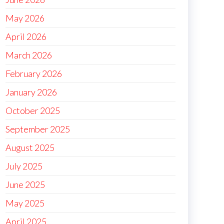
May 2026
April 2026
March 2026
February 2026
January 2026
October 2025
September 2025
August 2025
July 2025
June 2025
May 2025
April 2025