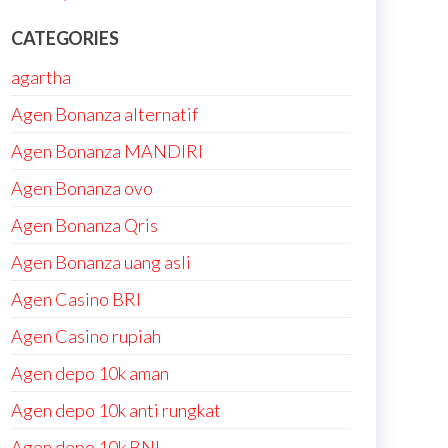
CATEGORIES
agartha
Agen Bonanza alternatif
Agen Bonanza MANDIRI
Agen Bonanza ovo
Agen Bonanza Qris
Agen Bonanza uang asli
Agen Casino BRI
Agen Casino rupiah
Agen depo 10k aman
Agen depo 10k anti rungkat
Agen depo 10k BNI