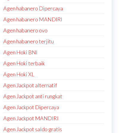
Agen habanero Dipercaya
Agen habanero MANDIRI
Agen habanero ovo
Agen habanero terjitu
Agen Hoki BNI
Agen Hoki terbaik
Agen Hoki XL
Agen Jackpot alternatif
Agen Jackpot anti rungkat
Agen Jackpot Dipercaya
Agen Jackpot MANDIRI
Agen Jackpot saldo gratis