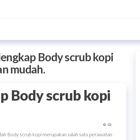
lengkap Body scrub kopi
an mudah.
p Body scrub kopi
0
ah Body scrub kopi merupakan salah satu perawatan