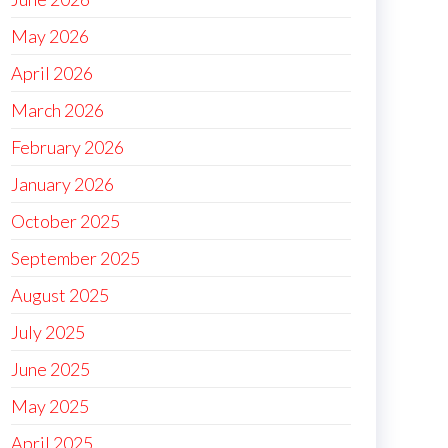
May 2026
April 2026
March 2026
February 2026
January 2026
October 2025
September 2025
August 2025
July 2025
June 2025
May 2025
April 2025