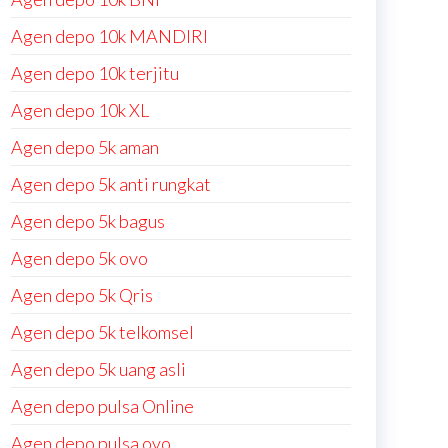
Agen depo 10k MANDIRI
Agen depo 10k terjitu
Agen depo 10k XL
Agen depo 5k aman
Agen depo 5k anti rungkat
Agen depo 5k bagus
Agen depo 5k ovo
Agen depo 5k Qris
Agen depo 5k telkomsel
Agen depo 5k uang asli
Agen depo pulsa Online
Agen depo pulsa ovo