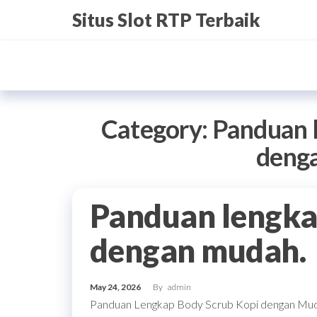
Skip
Situs Slot RTP Terbaik
to
the
content
Category:
Panduan 
deng
Panduan lengka
dengan mudah.
May 24, 2026
By
admin
Panduan Lengkap Body Scrub Kopi dengan Mud