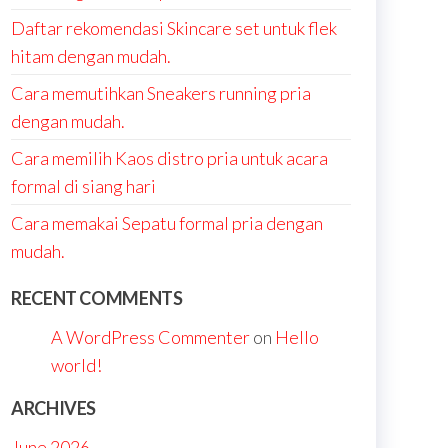
Daftar rekomendasi Skincare set untuk flek
hitam dengan mudah.
Cara memutihkan Sneakers running pria
dengan mudah.
Cara memilih Kaos distro pria untuk acara
formal di siang hari
Cara memakai Sepatu formal pria dengan
mudah.
RECENT COMMENTS
A WordPress Commenter
on
Hello
world!
ARCHIVES
June 2026