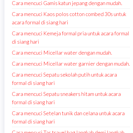
Cara mencuci Gamis katun jepang dengan mudah.
Cara mencuci Kaos polos cotton combed 30s untuk
acara formal di siang hari
Cara mencuci Kemeja formal pria untuk acara formal
di siang hari
Cara mencuci Micellar water dengan mudah.
Cara mencuci Micellar water garnier dengan mudah.
Cara mencuci Sepatu sekolah putih untuk acara
formal di siang hari
Cara mencuci Sepatu sneakers hitam untuk acara
formal di siang hari
Cara mencuci Setelan tunik dan celana untuk acara
formal di siang hari
Cara mencuci Tas travel bag langkah demi langkah