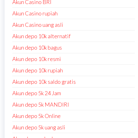
Akun Casino BRI
Akun Casino rupiah
Akun Casino uang asli
Akun depo 10k alternatif
Akun depo 10k bagus
Akun depo 10k resmi
Akun depo 10k rupiah
Akun depo 10k saldo gratis
Akun depo 5k 24 Jam
Akun depo 5k MANDIRI
Akun depo 5k Online
Akun depo 5k uang asli