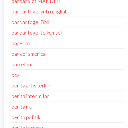
bandar Slot MANDIRI
bandar togel anti rungkat
bandar togel BNI
bandar togel telkomsel
banesco
bank of america
barcelona
bcv
berita artis terkini
berita inter milan
berita mu
berita politik
berita terbaru