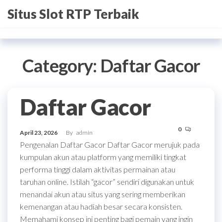
Skip
Situs Slot RTP Terbaik
to
the
content
Category:
Daftar Gacor
Daftar Gacor
0
April 23, 2026
By
admin
Pengenalan Daftar Gacor Daftar Gacor merujuk pada
kumpulan akun atau platform yang memiliki tingkat
performa tinggi dalam aktivitas permainan atau
taruhan online. Istilah “gacor” sendiri digunakan untuk
menandai akun atau situs yang sering memberikan
kemenangan atau hadiah besar secara konsisten.
Memahami konsep ini penting bagi pemain yang ingin