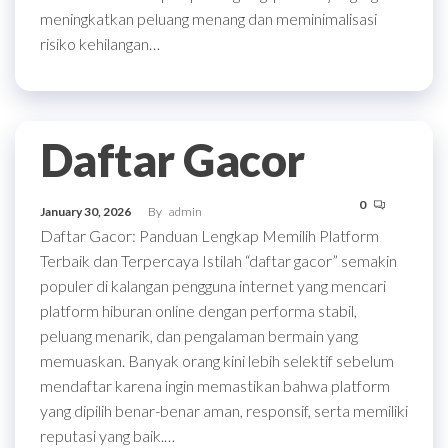
meningkatkan peluang menang dan meminimalisasi
risiko kehilangan…
Daftar Gacor
0
January 30, 2026
By
admin
Daftar Gacor: Panduan Lengkap Memilih Platform
Terbaik dan Terpercaya Istilah “daftar gacor” semakin
populer di kalangan pengguna internet yang mencari
platform hiburan online dengan performa stabil,
peluang menarik, dan pengalaman bermain yang
memuaskan. Banyak orang kini lebih selektif sebelum
mendaftar karena ingin memastikan bahwa platform
yang dipilih benar-benar aman, responsif, serta memiliki
reputasi yang baik.…