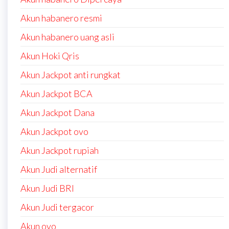
Akun habanero resmi
Akun habanero uang asli
Akun Hoki Qris
Akun Jackpot anti rungkat
Akun Jackpot BCA
Akun Jackpot Dana
Akun Jackpot ovo
Akun Jackpot rupiah
Akun Judi alternatif
Akun Judi BRI
Akun Judi tergacor
Akun ovo