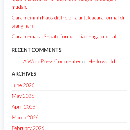
mudah.
Cara memilih Kaos distro pria untuk acara formal di
siang hari
Cara memakai Sepatu formal pria dengan mudah.
RECENT COMMENTS
A WordPress Commenter
on
Hello world!
ARCHIVES
June 2026
May 2026
April 2026
March 2026
February 2026