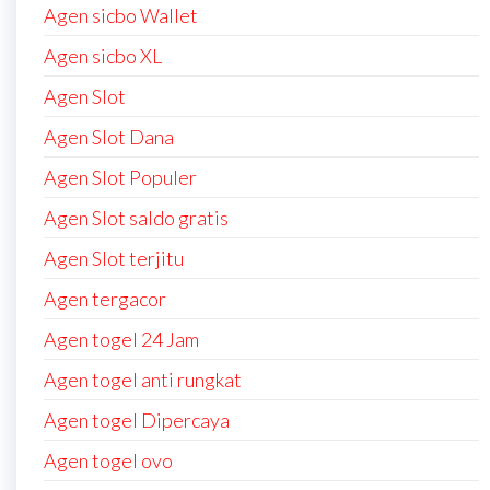
Agen sicbo Wallet
Agen sicbo XL
Agen Slot
Agen Slot Dana
Agen Slot Populer
Agen Slot saldo gratis
Agen Slot terjitu
Agen tergacor
Agen togel 24 Jam
Agen togel anti rungkat
Agen togel Dipercaya
Agen togel ovo