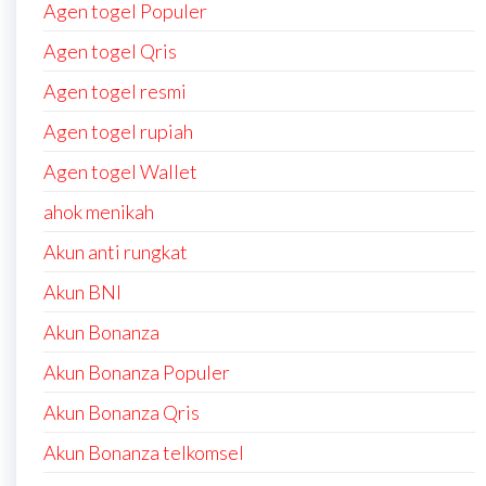
Agen togel Populer
Agen togel Qris
Agen togel resmi
Agen togel rupiah
Agen togel Wallet
ahok menikah
Akun anti rungkat
Akun BNI
Akun Bonanza
Akun Bonanza Populer
Akun Bonanza Qris
Akun Bonanza telkomsel