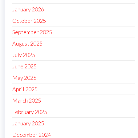
January 2026
October 2025
September 2025
August 2025
July 2025
June 2025
May 2025
April 2025
March 2025
February 2025
January 2025
December 2024