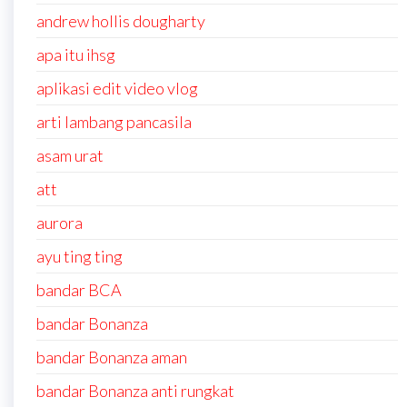
andrew hollis dougharty
apa itu ihsg
aplikasi edit video vlog
arti lambang pancasila
asam urat
att
aurora
ayu ting ting
bandar BCA
bandar Bonanza
bandar Bonanza aman
bandar Bonanza anti rungkat