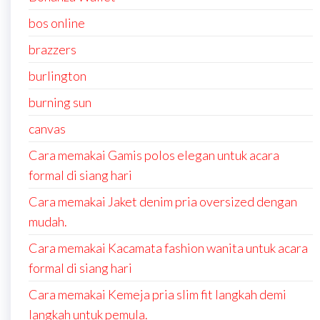
bos online
brazzers
burlington
burning sun
canvas
Cara memakai Gamis polos elegan untuk acara
formal di siang hari
Cara memakai Jaket denim pria oversized dengan
mudah.
Cara memakai Kacamata fashion wanita untuk acara
formal di siang hari
Cara memakai Kemeja pria slim fit langkah demi
langkah untuk pemula.