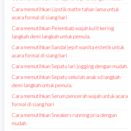
Cara memutihkan Lipstik matte tahan lama untuk
acara formal di siang hari
Cara memutihkan Pelembab wajah kulit kering
langkah demi langkah untuk pemula.
Cara memutihkan Sandal jepit wanita estetik untuk
acara formal di siang hari
Cara memutihkan Sepatu lari jogging dengan mudah.
Cara memutihkan Sepatu sekolah anak sd langkah
demi langkah untuk pemula.
Cara memutihkan Serum pencerah wajah untuk acara
formal di siang hari
Cara memutihkan Sneakers running pria dengan
mudah.