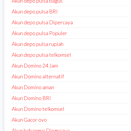
Akun depo pulsa bagus
Akun depo pulsa BRI
Akun depo pulsa Dipercaya
Akun depo pulsa Populer
Akun depo pulsa rupiah
Akun depo pulsa telkomsel
Akun Domino 24 Jam
Akun Domino alternatif
Akun Domino aman
Akun Domino BRI
Akun Domino telkomsel
Akun Gacor ovo
Akun habanero Dipercaya