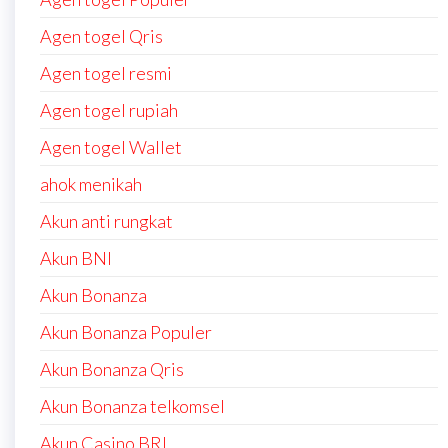
Agen togel Qris
Agen togel resmi
Agen togel rupiah
Agen togel Wallet
ahok menikah
Akun anti rungkat
Akun BNI
Akun Bonanza
Akun Bonanza Populer
Akun Bonanza Qris
Akun Bonanza telkomsel
Akun Casino BRI