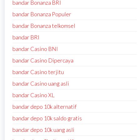
bandar Bonanza BRI
bandar Bonanza Populer
bandar Bonanza telkomsel
bandar BRI
bandar Casino BNI
bandar Casino Dipercaya
bandar Casino terjitu
bandar Casino uang asli
bandar Casino XL
bandar depo 10k alternatif
bandar depo 10k saldo gratis
bandar depo 10k uang asli