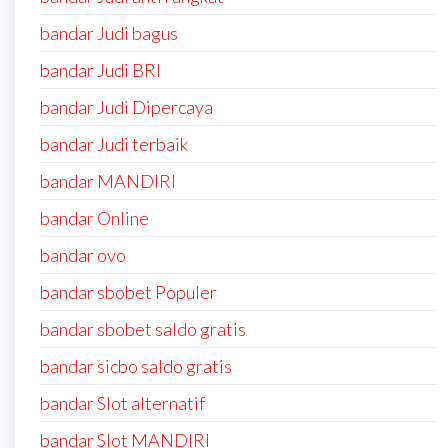
bandar Judi bagus
bandar Judi BRI
bandar Judi Dipercaya
bandar Judi terbaik
bandar MANDIRI
bandar Online
bandar ovo
bandar sbobet Populer
bandar sbobet saldo gratis
bandar sicbo saldo gratis
bandar Slot alternatif
bandar Slot MANDIRI