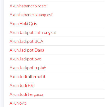
Akun habanero resmi
Akun habanero uang asli
Akun Hoki Qris
Akun Jackpot anti rungkat
Akun Jackpot BCA
Akun Jackpot Dana
Akun Jackpot ovo
Akun Jackpot rupiah
Akun Judi alternatif
Akun Judi BRI
Akun Judi tergacor
Akun ovo