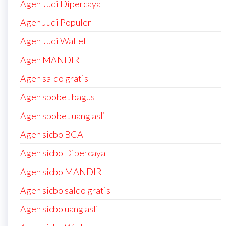
Agen Judi Dipercaya
Agen Judi Populer
Agen Judi Wallet
Agen MANDIRI
Agen saldo gratis
Agen sbobet bagus
Agen sbobet uang asli
Agen sicbo BCA
Agen sicbo Dipercaya
Agen sicbo MANDIRI
Agen sicbo saldo gratis
Agen sicbo uang asli