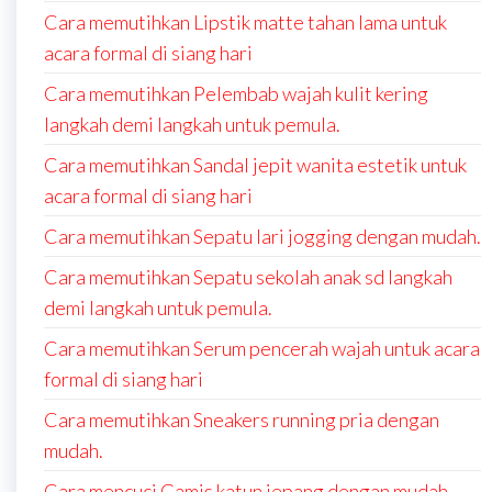
Cara memutihkan Lipstik matte tahan lama untuk
acara formal di siang hari
Cara memutihkan Pelembab wajah kulit kering
langkah demi langkah untuk pemula.
Cara memutihkan Sandal jepit wanita estetik untuk
acara formal di siang hari
Cara memutihkan Sepatu lari jogging dengan mudah.
Cara memutihkan Sepatu sekolah anak sd langkah
demi langkah untuk pemula.
Cara memutihkan Serum pencerah wajah untuk acara
formal di siang hari
Cara memutihkan Sneakers running pria dengan
mudah.
Cara mencuci Gamis katun jepang dengan mudah.