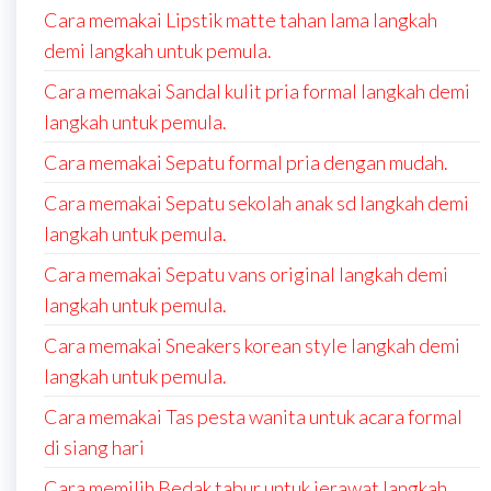
Cara memakai Lipstik matte tahan lama langkah
demi langkah untuk pemula.
Cara memakai Sandal kulit pria formal langkah demi
langkah untuk pemula.
Cara memakai Sepatu formal pria dengan mudah.
Cara memakai Sepatu sekolah anak sd langkah demi
langkah untuk pemula.
Cara memakai Sepatu vans original langkah demi
langkah untuk pemula.
Cara memakai Sneakers korean style langkah demi
langkah untuk pemula.
Cara memakai Tas pesta wanita untuk acara formal
di siang hari
Cara memilih Bedak tabur untuk jerawat langkah