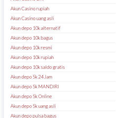
Akun Casino rupiah
Akun Casino uang asli
Akun depo 10k alternatif
Akun depo 10k bagus
Akun depo 10k resmi
Akun depo 10k rupiah
Akun depo 10k saldo gratis
Akun depo 5k 24 Jam
Akun depo 5k MANDIRI
Akun depo 5k Online
Akun depo 5k uang asli
Akun depo pulsa bagus