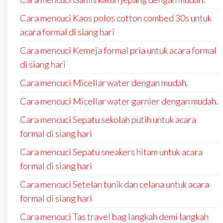
Cara mencuci Kaos polos cotton combed 30s untuk
acara formal di siang hari
Cara mencuci Kemeja formal pria untuk acara formal
di siang hari
Cara mencuci Micellar water dengan mudah.
Cara mencuci Micellar water garnier dengan mudah.
Cara mencuci Sepatu sekolah putih untuk acara
formal di siang hari
Cara mencuci Sepatu sneakers hitam untuk acara
formal di siang hari
Cara mencuci Setelan tunik dan celana untuk acara
formal di siang hari
Cara mencuci Tas travel bag langkah demi langkah