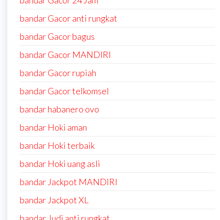
bandar Gacor 24 Jam
bandar Gacor anti rungkat
bandar Gacor bagus
bandar Gacor MANDIRI
bandar Gacor rupiah
bandar Gacor telkomsel
bandar habanero ovo
bandar Hoki aman
bandar Hoki terbaik
bandar Hoki uang asli
bandar Jackpot MANDIRI
bandar Jackpot XL
bandar Judi anti rungkat