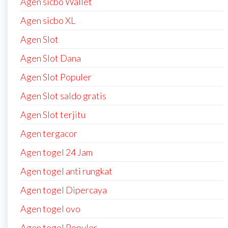
Agen sicbo Wallet
Agen sicbo XL
Agen Slot
Agen Slot Dana
Agen Slot Populer
Agen Slot saldo gratis
Agen Slot terjitu
Agen tergacor
Agen togel 24 Jam
Agen togel anti rungkat
Agen togel Dipercaya
Agen togel ovo
Agen togel Populer