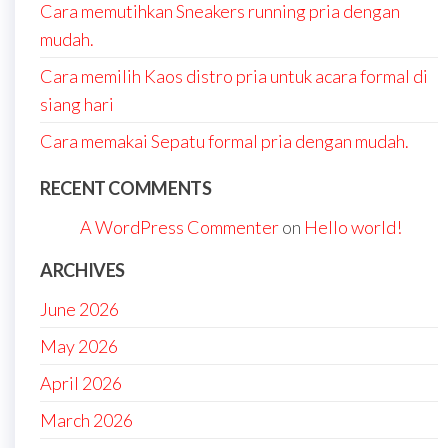
Cara memutihkan Sneakers running pria dengan
mudah.
Cara memilih Kaos distro pria untuk acara formal di
siang hari
Cara memakai Sepatu formal pria dengan mudah.
RECENT COMMENTS
A WordPress Commenter
on
Hello world!
ARCHIVES
June 2026
May 2026
April 2026
March 2026