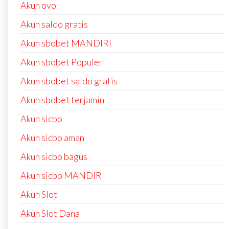
Akun ovo
Akun saldo gratis
Akun sbobet MANDIRI
Akun sbobet Populer
Akun sbobet saldo gratis
Akun sbobet terjamin
Akun sicbo
Akun sicbo aman
Akun sicbo bagus
Akun sicbo MANDIRI
Akun Slot
Akun Slot Dana