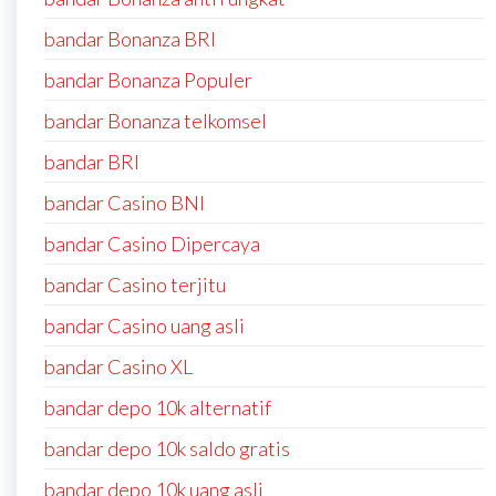
bandar Bonanza BRI
bandar Bonanza Populer
bandar Bonanza telkomsel
bandar BRI
bandar Casino BNI
bandar Casino Dipercaya
bandar Casino terjitu
bandar Casino uang asli
bandar Casino XL
bandar depo 10k alternatif
bandar depo 10k saldo gratis
bandar depo 10k uang asli