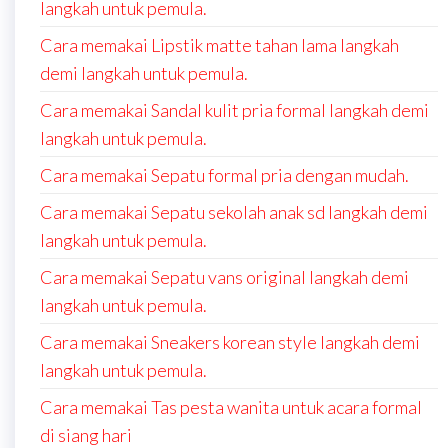
langkah untuk pemula.
Cara memakai Lipstik matte tahan lama langkah
demi langkah untuk pemula.
Cara memakai Sandal kulit pria formal langkah demi
langkah untuk pemula.
Cara memakai Sepatu formal pria dengan mudah.
Cara memakai Sepatu sekolah anak sd langkah demi
langkah untuk pemula.
Cara memakai Sepatu vans original langkah demi
langkah untuk pemula.
Cara memakai Sneakers korean style langkah demi
langkah untuk pemula.
Cara memakai Tas pesta wanita untuk acara formal
di siang hari