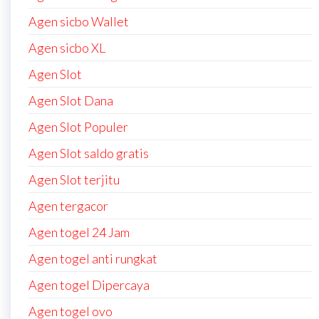
Agen sicbo Wallet
Agen sicbo XL
Agen Slot
Agen Slot Dana
Agen Slot Populer
Agen Slot saldo gratis
Agen Slot terjitu
Agen tergacor
Agen togel 24 Jam
Agen togel anti rungkat
Agen togel Dipercaya
Agen togel ovo