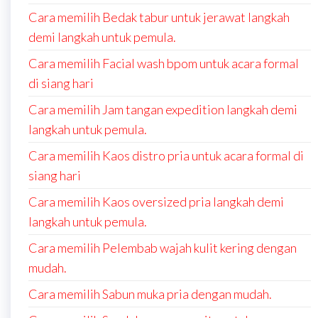
Cara memilih Bedak tabur untuk jerawat langkah
demi langkah untuk pemula.
Cara memilih Facial wash bpom untuk acara formal
di siang hari
Cara memilih Jam tangan expedition langkah demi
langkah untuk pemula.
Cara memilih Kaos distro pria untuk acara formal di
siang hari
Cara memilih Kaos oversized pria langkah demi
langkah untuk pemula.
Cara memilih Pelembab wajah kulit kering dengan
mudah.
Cara memilih Sabun muka pria dengan mudah.