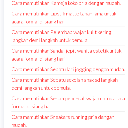
Cara memutihkan Kemeja koko pria dengan mudah.
Cara memutihkan Lipstik matte tahan lama untuk
acara formal di siang hari
Cara memutihkan Pelembab wajah kulit kering
langkah demi langkah untuk pemula.
Cara memutihkan Sandal jepit wanita estetik untuk
acara formal di siang hari
Cara memutihkan Sepatu lari jogging dengan mudah.
Cara memutihkan Sepatu sekolah anak sd langkah
demi langkah untuk pemula.
Cara memutihkan Serum pencerah wajah untuk acara
formal di siang hari
Cara memutihkan Sneakers running pria dengan
mudah.