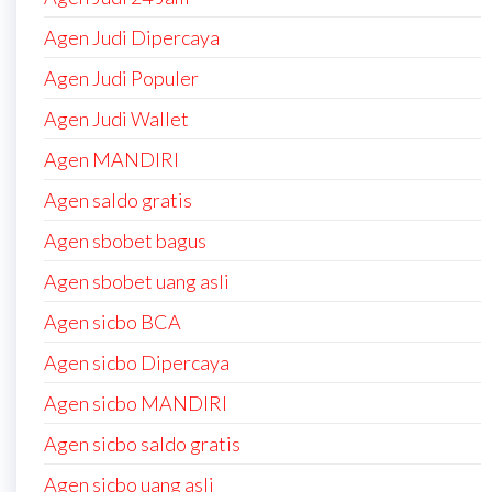
Agen Judi Dipercaya
Agen Judi Populer
Agen Judi Wallet
Agen MANDIRI
Agen saldo gratis
Agen sbobet bagus
Agen sbobet uang asli
Agen sicbo BCA
Agen sicbo Dipercaya
Agen sicbo MANDIRI
Agen sicbo saldo gratis
Agen sicbo uang asli