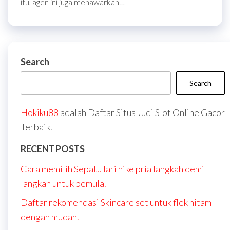
itu, agen ini juga menawarkan…
Search
Search
Hokiku88
adalah Daftar Situs Judi Slot Online Gacor
Terbaik.
RECENT POSTS
Cara memilih Sepatu lari nike pria langkah demi
langkah untuk pemula.
Daftar rekomendasi Skincare set untuk flek hitam
dengan mudah.