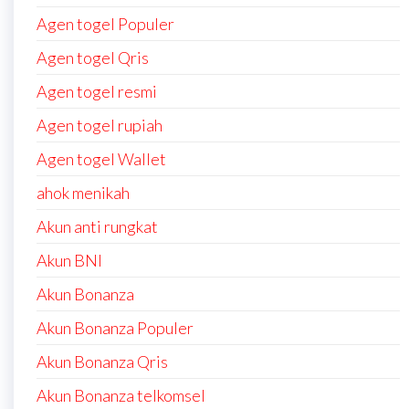
Agen togel Populer
Agen togel Qris
Agen togel resmi
Agen togel rupiah
Agen togel Wallet
ahok menikah
Akun anti rungkat
Akun BNI
Akun Bonanza
Akun Bonanza Populer
Akun Bonanza Qris
Akun Bonanza telkomsel