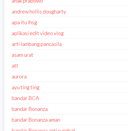
anak prabowo
andrew hollis dougharty
apa itu ihsg
aplikasi edit video vlog
arti lambang pancasila
asam urat
att
aurora
ayu ting ting
bandar BCA
bandar Bonanza
bandar Bonanza aman
bandar Bonanza anti rungkat