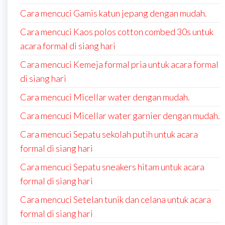
Cara mencuci Gamis katun jepang dengan mudah.
Cara mencuci Kaos polos cotton combed 30s untuk
acara formal di siang hari
Cara mencuci Kemeja formal pria untuk acara formal
di siang hari
Cara mencuci Micellar water dengan mudah.
Cara mencuci Micellar water garnier dengan mudah.
Cara mencuci Sepatu sekolah putih untuk acara
formal di siang hari
Cara mencuci Sepatu sneakers hitam untuk acara
formal di siang hari
Cara mencuci Setelan tunik dan celana untuk acara
formal di siang hari