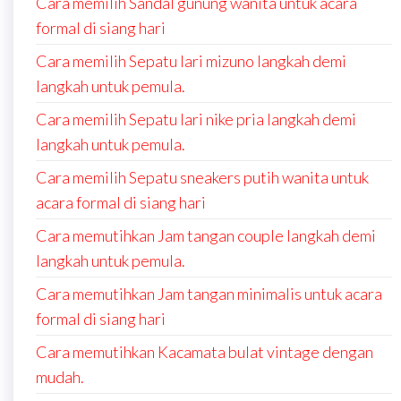
Cara memilih Sandal gunung wanita untuk acara
formal di siang hari
Cara memilih Sepatu lari mizuno langkah demi
langkah untuk pemula.
Cara memilih Sepatu lari nike pria langkah demi
langkah untuk pemula.
Cara memilih Sepatu sneakers putih wanita untuk
acara formal di siang hari
Cara memutihkan Jam tangan couple langkah demi
langkah untuk pemula.
Cara memutihkan Jam tangan minimalis untuk acara
formal di siang hari
Cara memutihkan Kacamata bulat vintage dengan
mudah.