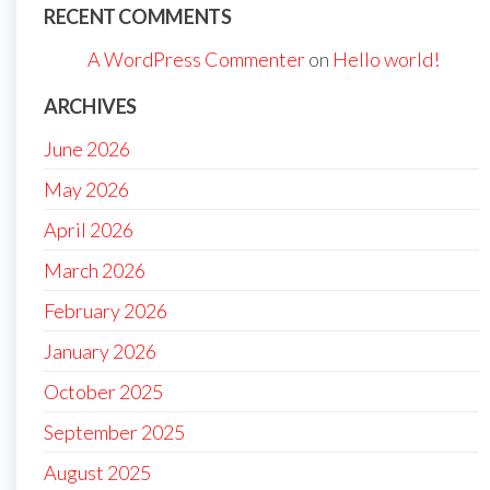
RECENT COMMENTS
A WordPress Commenter
on
Hello world!
ARCHIVES
June 2026
May 2026
April 2026
March 2026
February 2026
January 2026
October 2025
September 2025
August 2025