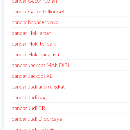
bandar Gacor rupiah
bandar Gacor telkomsel
bandar habanero ovo
bandar Hoki aman
bandar Hoki terbaik
bandar Hoki uang asli
bandar Jackpot MANDIRI
bandar Jackpot XL
bandar Judi anti rungkat
bandar Judi bagus
bandar Judi BRI
bandar Judi Dipercaya
bandar Judi terbaik