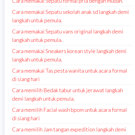
Cara memakai Sepatu formal pria dengan mudah.
Cara memakai Sepatu sekolah anak sd langkah demi
langkah untuk pemula.
Cara memakai Sepatu vans original langkah demi
langkah untuk pemula.
Cara memakai Sneakers korean style langkah demi
langkah untuk pemula.
Cara memakai Tas pesta wanita untuk acara formal
di siang hari
Cara memilih Bedak tabur untuk jerawat langkah
demi langkah untuk pemula.
Cara memilih Facial wash bpom untuk acara formal
di siang hari
Cara memilih Jam tangan expedition langkah demi