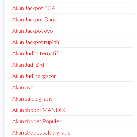
Akun Jackpot BCA
Akun Jackpot Dana
Akun Jackpot ovo
Akun Jackpot rupiah
Akun Judi alternatif
Akun Judi BRI
Akun Judi tergacor
Akun ovo
Akun saldo gratis
Akun sbobet MANDIRI
Akun sbobet Populer
Akun sbobet saldo gratis