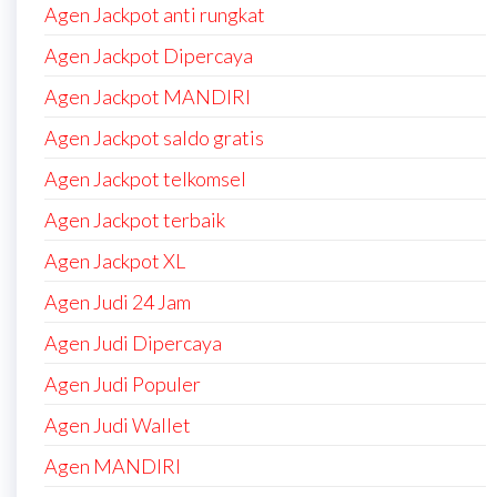
Agen Jackpot anti rungkat
Agen Jackpot Dipercaya
Agen Jackpot MANDIRI
Agen Jackpot saldo gratis
Agen Jackpot telkomsel
Agen Jackpot terbaik
Agen Jackpot XL
Agen Judi 24 Jam
Agen Judi Dipercaya
Agen Judi Populer
Agen Judi Wallet
Agen MANDIRI