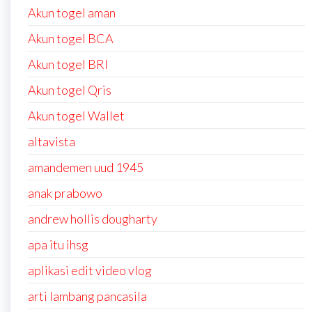
Akun togel aman
Akun togel BCA
Akun togel BRI
Akun togel Qris
Akun togel Wallet
altavista
amandemen uud 1945
anak prabowo
andrew hollis dougharty
apa itu ihsg
aplikasi edit video vlog
arti lambang pancasila