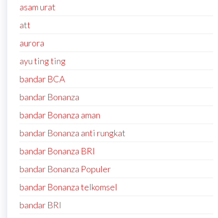
asam urat
att
aurora
ayu ting ting
bandar BCA
bandar Bonanza
bandar Bonanza aman
bandar Bonanza anti rungkat
bandar Bonanza BRI
bandar Bonanza Populer
bandar Bonanza telkomsel
bandar BRI