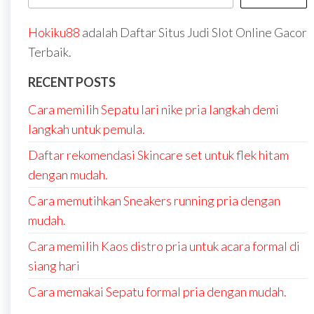
Hokiku88
adalah Daftar Situs Judi Slot Online Gacor
Terbaik.
RECENT POSTS
Cara memilih Sepatu lari nike pria langkah demi
langkah untuk pemula.
Daftar rekomendasi Skincare set untuk flek hitam
dengan mudah.
Cara memutihkan Sneakers running pria dengan
mudah.
Cara memilih Kaos distro pria untuk acara formal di
siang hari
Cara memakai Sepatu formal pria dengan mudah.