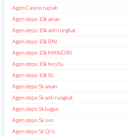
Agen Casino rupiah
Agen depo 10k aman
Agen depo 10k anti rungkat
Agen depo 10k BNI
Agen depo 10k MANDIRI
Agen depo 10k terjitu
Agen depo 10k XL
Agen depo 5k aman
Agen depo 5k anti rungkat
Agen depo 5k bagus
Agen depo 5k ovo
Agen depo 5k Qris