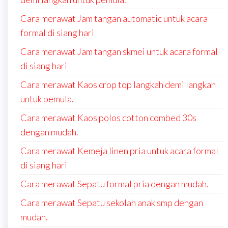
Cara merawat Jam tangan automatic untuk acara
formal di siang hari
Cara merawat Jam tangan skmei untuk acara formal
di siang hari
Cara merawat Kaos crop top langkah demi langkah
untuk pemula.
Cara merawat Kaos polos cotton combed 30s
dengan mudah.
Cara merawat Kemeja linen pria untuk acara formal
di siang hari
Cara merawat Sepatu formal pria dengan mudah.
Cara merawat Sepatu sekolah anak smp dengan
mudah.