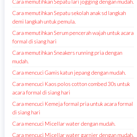
Cara memutihkan Sepatu lari jogging dengan mudah.
Cara memutihkan Sepatu sekolah anak sd langkah
demi langkah untuk pemula.
Cara memutihkan Serum pencerah wajah untuk acara
formal di siang hari
Cara memutihkan Sneakers running pria dengan
mudah.
Cara mencuci Gamis katun jepang dengan mudah.
Cara mencuci Kaos polos cotton combed 30s untuk
acara formal di siang hari
Cara mencuci Kemeja formal pria untuk acara formal
di siang hari
Cara mencuci Micellar water dengan mudah.
Cara mencuci Micellar water garnier dengan mudah.