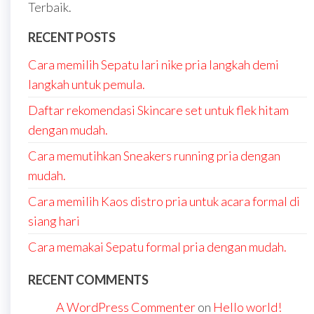
Terbaik.
RECENT POSTS
Cara memilih Sepatu lari nike pria langkah demi
langkah untuk pemula.
Daftar rekomendasi Skincare set untuk flek hitam
dengan mudah.
Cara memutihkan Sneakers running pria dengan
mudah.
Cara memilih Kaos distro pria untuk acara formal di
siang hari
Cara memakai Sepatu formal pria dengan mudah.
RECENT COMMENTS
A WordPress Commenter
on
Hello world!