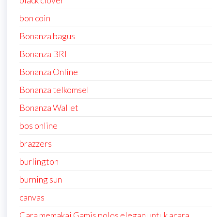
black clover
bon coin
Bonanza bagus
Bonanza BRI
Bonanza Online
Bonanza telkomsel
Bonanza Wallet
bos online
brazzers
burlington
burning sun
canvas
Cara memakai Gamis polos elegan untuk acara