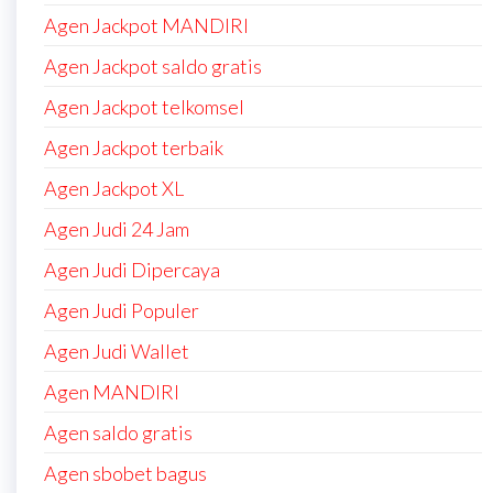
Agen Jackpot MANDIRI
Agen Jackpot saldo gratis
Agen Jackpot telkomsel
Agen Jackpot terbaik
Agen Jackpot XL
Agen Judi 24 Jam
Agen Judi Dipercaya
Agen Judi Populer
Agen Judi Wallet
Agen MANDIRI
Agen saldo gratis
Agen sbobet bagus