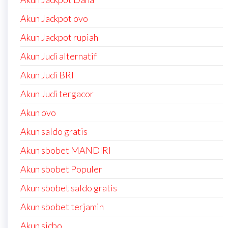
Akun Jackpot ovo
Akun Jackpot rupiah
Akun Judi alternatif
Akun Judi BRI
Akun Judi tergacor
Akun ovo
Akun saldo gratis
Akun sbobet MANDIRI
Akun sbobet Populer
Akun sbobet saldo gratis
Akun sbobet terjamin
Akun sicbo