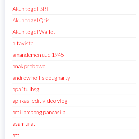
Akun togel BRI
Akun togel Qris
Akun togel Wallet
altavista
amandemen uud 1945
anak prabowo
andrew hollis dougharty
apa itu ihsg
aplikasi edit video vlog
arti lambang pancasila
asam urat
att