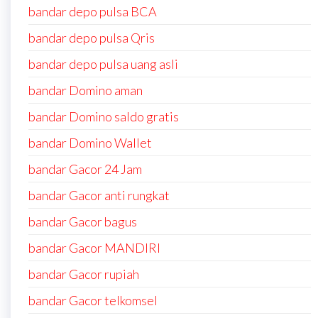
bandar depo pulsa BCA
bandar depo pulsa Qris
bandar depo pulsa uang asli
bandar Domino aman
bandar Domino saldo gratis
bandar Domino Wallet
bandar Gacor 24 Jam
bandar Gacor anti rungkat
bandar Gacor bagus
bandar Gacor MANDIRI
bandar Gacor rupiah
bandar Gacor telkomsel