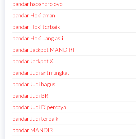
bandar habanero ovo
bandar Hoki aman
bandar Hoki terbaik
bandar Hoki uang asli
bandar Jackpot MANDIRI
bandar Jackpot XL
bandar Judi anti rungkat
bandar Judi bagus
bandar Judi BRI
bandar Judi Dipercaya
bandar Judi terbaik
bandar MANDIRI