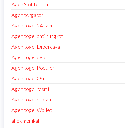
Agen Slot terjitu
Agen tergacor
Agen togel 24 Jam
Agen togel anti rungkat
Agen togel Dipercaya
Agen togel ovo
Agen togel Populer
Agen togel Qris
Agen togel resmi
Agen togel rupiah
Agen togel Wallet
ahok menikah