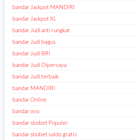
bandar Jackpot MANDIRI
bandar Jackpot XL
bandar Judi anti rungkat
bandar Judi bagus
bandar Judi BRI
bandar Judi Dipercaya
bandar Judi terbaik
bandar MANDIRI
bandar Online
bandar ovo
bandar sbobet Populer
bandar sbobet saldo gratis