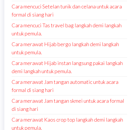
Cara mencuci Setelan tunik dan celana untuk acara
formal di siang hari
Cara mencuci Tas travel bag langkah demi langkah
untuk pemula.
Cara merawat Hijab bergo langkah demi langkah
untuk pemula.
Cara merawat Hijab instan langsung pakai langkah
demi langkah untuk pemula.
Cara merawat Jam tangan automatic untuk acara
formal di siang hari
Cara merawat Jam tangan skmei untuk acara formal
di siang hari
Cara merawat Kaos crop top langkah demi langkah
untuk pemula.