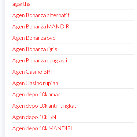
agartha
Agen Bonanza alternatif
Agen Bonanza MANDIRI
Agen Bonanza ovo
Agen Bonanza Qris
Agen Bonanza uang asli
Agen Casino BRI
Agen Casino rupiah
Agen depo 10k aman
Agen depo 10k anti rungkat
Agen depo 10k BNI
Agen depo 10k MANDIRI