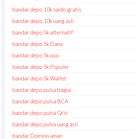
bandar depo 10k saldo gratis
bandar depo 10k uang asli
bandar depo 5k alternatif
bandar depo 5k Dana
bandar depo 5k ovo
bandar depo 5k Populer
bandar depo 5k Wallet
bandar depo pulsa bagus
bandar depo pulsa BCA
bandar depo pulsa Qris
bandar depo pulsa uang asli
bandar Domino aman