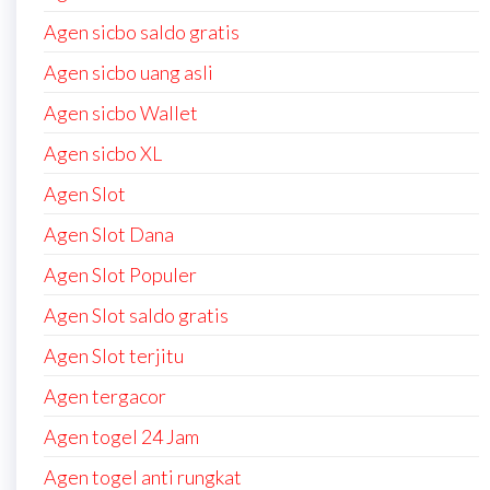
Agen sicbo saldo gratis
Agen sicbo uang asli
Agen sicbo Wallet
Agen sicbo XL
Agen Slot
Agen Slot Dana
Agen Slot Populer
Agen Slot saldo gratis
Agen Slot terjitu
Agen tergacor
Agen togel 24 Jam
Agen togel anti rungkat