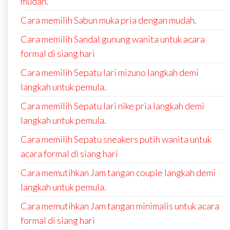
mudah.
Cara memilih Sabun muka pria dengan mudah.
Cara memilih Sandal gunung wanita untuk acara
formal di siang hari
Cara memilih Sepatu lari mizuno langkah demi
langkah untuk pemula.
Cara memilih Sepatu lari nike pria langkah demi
langkah untuk pemula.
Cara memilih Sepatu sneakers putih wanita untuk
acara formal di siang hari
Cara memutihkan Jam tangan couple langkah demi
langkah untuk pemula.
Cara memutihkan Jam tangan minimalis untuk acara
formal di siang hari