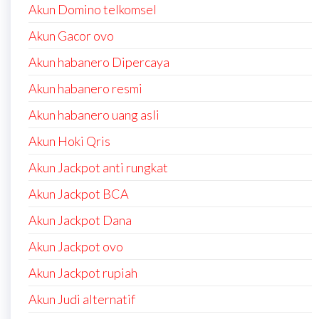
Akun Domino telkomsel
Akun Gacor ovo
Akun habanero Dipercaya
Akun habanero resmi
Akun habanero uang asli
Akun Hoki Qris
Akun Jackpot anti rungkat
Akun Jackpot BCA
Akun Jackpot Dana
Akun Jackpot ovo
Akun Jackpot rupiah
Akun Judi alternatif