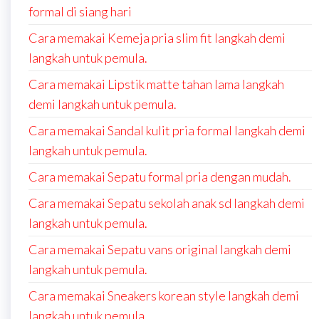
formal di siang hari
Cara memakai Kemeja pria slim fit langkah demi
langkah untuk pemula.
Cara memakai Lipstik matte tahan lama langkah
demi langkah untuk pemula.
Cara memakai Sandal kulit pria formal langkah demi
langkah untuk pemula.
Cara memakai Sepatu formal pria dengan mudah.
Cara memakai Sepatu sekolah anak sd langkah demi
langkah untuk pemula.
Cara memakai Sepatu vans original langkah demi
langkah untuk pemula.
Cara memakai Sneakers korean style langkah demi
langkah untuk pemula.