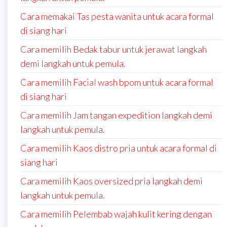
Cara memakai Tas pesta wanita untuk acara formal
di siang hari
Cara memilih Bedak tabur untuk jerawat langkah
demi langkah untuk pemula.
Cara memilih Facial wash bpom untuk acara formal
di siang hari
Cara memilih Jam tangan expedition langkah demi
langkah untuk pemula.
Cara memilih Kaos distro pria untuk acara formal di
siang hari
Cara memilih Kaos oversized pria langkah demi
langkah untuk pemula.
Cara memilih Pelembab wajah kulit kering dengan