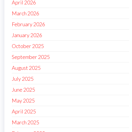
April 2026
March 2026
February 2026
January 2026
October 2025
September 2025
August 2025
July 2025
June 2025
May 2025
April 2025
March 2025