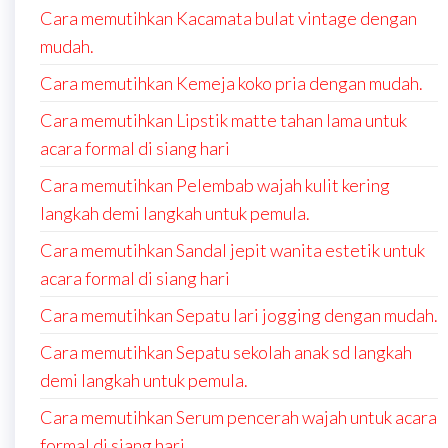
Cara memutihkan Kacamata bulat vintage dengan
mudah.
Cara memutihkan Kemeja koko pria dengan mudah.
Cara memutihkan Lipstik matte tahan lama untuk
acara formal di siang hari
Cara memutihkan Pelembab wajah kulit kering
langkah demi langkah untuk pemula.
Cara memutihkan Sandal jepit wanita estetik untuk
acara formal di siang hari
Cara memutihkan Sepatu lari jogging dengan mudah.
Cara memutihkan Sepatu sekolah anak sd langkah
demi langkah untuk pemula.
Cara memutihkan Serum pencerah wajah untuk acara
formal di siang hari