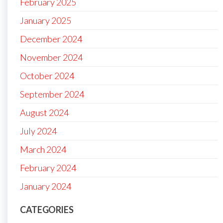
February 2025
January 2025
December 2024
November 2024
October 2024
September 2024
August 2024
July 2024
March 2024
February 2024
January 2024
CATEGORIES