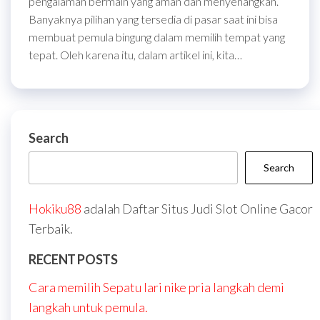
pengalaman bermain yang aman dan menyenangkan.
Banyaknya pilihan yang tersedia di pasar saat ini bisa
membuat pemula bingung dalam memilih tempat yang
tepat. Oleh karena itu, dalam artikel ini, kita…
Search
Search
Hokiku88
adalah Daftar Situs Judi Slot Online Gacor
Terbaik.
RECENT POSTS
Cara memilih Sepatu lari nike pria langkah demi
langkah untuk pemula.