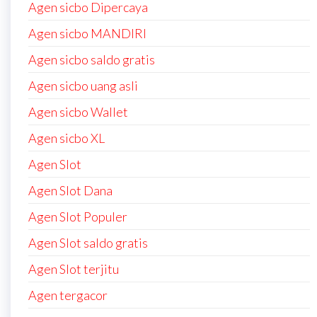
Agen sicbo Dipercaya
Agen sicbo MANDIRI
Agen sicbo saldo gratis
Agen sicbo uang asli
Agen sicbo Wallet
Agen sicbo XL
Agen Slot
Agen Slot Dana
Agen Slot Populer
Agen Slot saldo gratis
Agen Slot terjitu
Agen tergacor