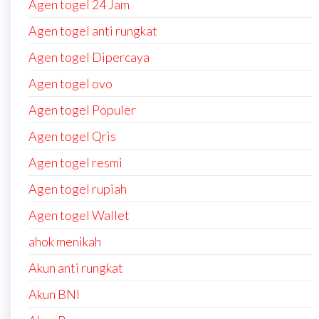
Agen togel 24 Jam
Agen togel anti rungkat
Agen togel Dipercaya
Agen togel ovo
Agen togel Populer
Agen togel Qris
Agen togel resmi
Agen togel rupiah
Agen togel Wallet
ahok menikah
Akun anti rungkat
Akun BNI