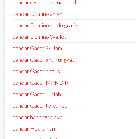
bandar depo pulsa uang asli
bandar Domino aman
bandar Domino saldo gratis
bandar Domino Wallet
bandar Gacor 24 Jam
bandar Gacor anti rungkat
bandar Gacor bagus
bandar Gacor MANDIRI
bandar Gacor rupiah
bandar Gacor telkomsel
bandar habanero ovo
bandar Hoki aman