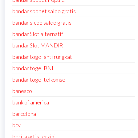
bandar sbobet saldo gratis
bandar sicbo saldo gratis
bandar Slot alternatif
bandar Slot MANDIRI
bandar togel anti rungkat
bandar togel BNI
bandar togel telkomsel
banesco
bank of america
barcelona
bcv
berita artis terkini