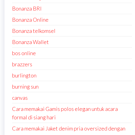
Bonanza BRI
Bonanza Online
Bonanza telkomsel
Bonanza Wallet
bos online
brazzers
burlington
burning sun
canvas
Cara memakai Gamis polos elegan untuk acara
formal di siang hari
Cara memakai Jaket denim pria oversized dengan