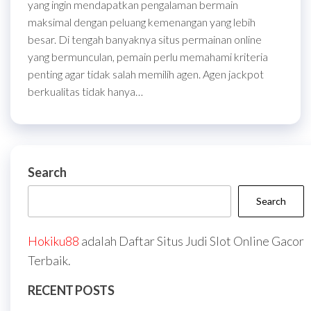
yang ingin mendapatkan pengalaman bermain
maksimal dengan peluang kemenangan yang lebih
besar. Di tengah banyaknya situs permainan online
yang bermunculan, pemain perlu memahami kriteria
penting agar tidak salah memilih agen. Agen jackpot
berkualitas tidak hanya…
Search
Search
Hokiku88
adalah Daftar Situs Judi Slot Online Gacor
Terbaik.
RECENT POSTS