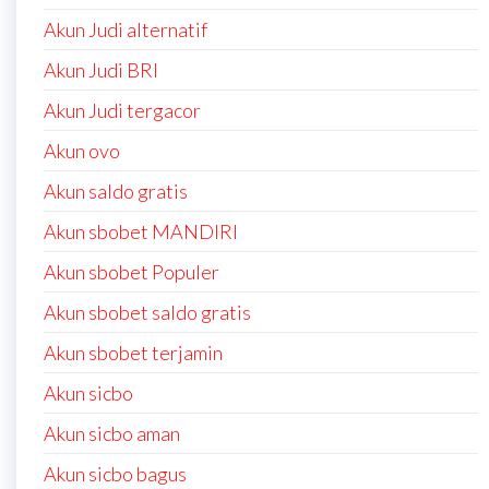
Akun Judi alternatif
Akun Judi BRI
Akun Judi tergacor
Akun ovo
Akun saldo gratis
Akun sbobet MANDIRI
Akun sbobet Populer
Akun sbobet saldo gratis
Akun sbobet terjamin
Akun sicbo
Akun sicbo aman
Akun sicbo bagus