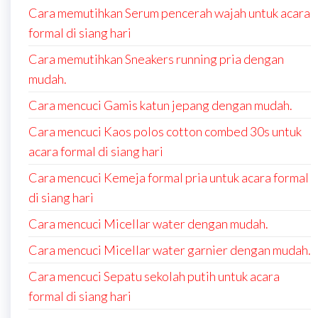
Cara memutihkan Serum pencerah wajah untuk acara
formal di siang hari
Cara memutihkan Sneakers running pria dengan
mudah.
Cara mencuci Gamis katun jepang dengan mudah.
Cara mencuci Kaos polos cotton combed 30s untuk
acara formal di siang hari
Cara mencuci Kemeja formal pria untuk acara formal
di siang hari
Cara mencuci Micellar water dengan mudah.
Cara mencuci Micellar water garnier dengan mudah.
Cara mencuci Sepatu sekolah putih untuk acara
formal di siang hari