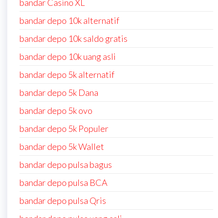
bandar Casino XL
bandar depo 10k alternatif
bandar depo 10k saldo gratis
bandar depo 10k uang asli
bandar depo 5k alternatif
bandar depo 5k Dana
bandar depo 5k ovo
bandar depo 5k Populer
bandar depo 5k Wallet
bandar depo pulsa bagus
bandar depo pulsa BCA
bandar depo pulsa Qris