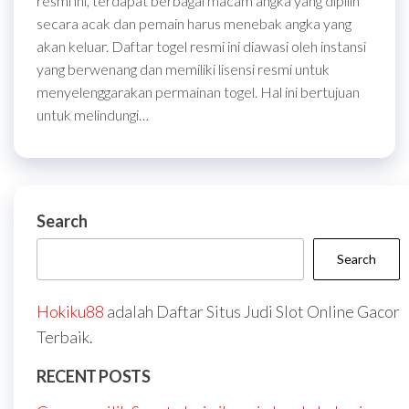
resmi ini, terdapat berbagai macam angka yang dipilih
secara acak dan pemain harus menebak angka yang
akan keluar. Daftar togel resmi ini diawasi oleh instansi
yang berwenang dan memiliki lisensi resmi untuk
menyelenggarakan permainan togel. Hal ini bertujuan
untuk melindungi…
Search
Search
Hokiku88
adalah Daftar Situs Judi Slot Online Gacor
Terbaik.
RECENT POSTS