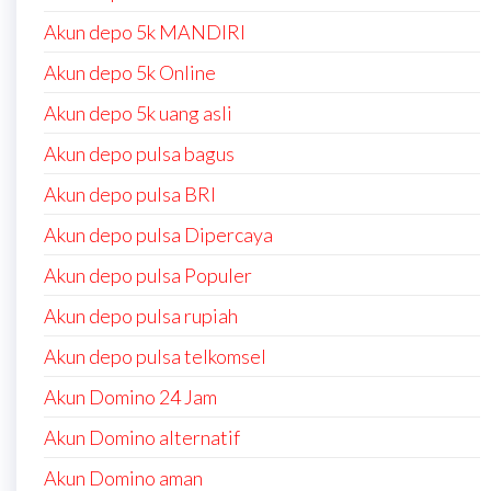
Akun depo 5k MANDIRI
Akun depo 5k Online
Akun depo 5k uang asli
Akun depo pulsa bagus
Akun depo pulsa BRI
Akun depo pulsa Dipercaya
Akun depo pulsa Populer
Akun depo pulsa rupiah
Akun depo pulsa telkomsel
Akun Domino 24 Jam
Akun Domino alternatif
Akun Domino aman