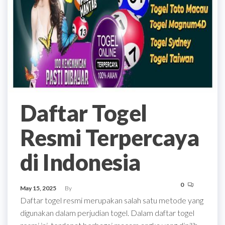
Daftar Togel
Resmi Terpercaya
di Indonesia
0
May 15, 2025
By
Daftar togel resmi merupakan salah satu metode yang
digunakan dalam perjudian togel. Dalam daftar togel