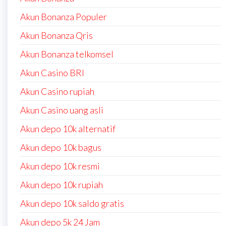
Akun Bonanza Populer
Akun Bonanza Qris
Akun Bonanza telkomsel
Akun Casino BRI
Akun Casino rupiah
Akun Casino uang asli
Akun depo 10k alternatif
Akun depo 10k bagus
Akun depo 10k resmi
Akun depo 10k rupiah
Akun depo 10k saldo gratis
Akun depo 5k 24 Jam