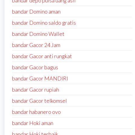
bandar depo pulsa uang asli
bandar Domino aman
bandar Domino saldo gratis
bandar Domino Wallet
bandar Gacor 24 Jam
bandar Gacor anti rungkat
bandar Gacor bagus
bandar Gacor MANDIRI
bandar Gacor rupiah
bandar Gacor telkomsel
bandar habanero ovo
bandar Hoki aman
bandar Hoki terbaik