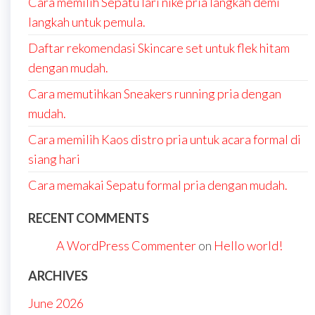
Cara memilih Sepatu lari nike pria langkah demi
langkah untuk pemula.
Daftar rekomendasi Skincare set untuk flek hitam
dengan mudah.
Cara memutihkan Sneakers running pria dengan
mudah.
Cara memilih Kaos distro pria untuk acara formal di
siang hari
Cara memakai Sepatu formal pria dengan mudah.
RECENT COMMENTS
A WordPress Commenter
on
Hello world!
ARCHIVES
June 2026