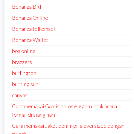
Bonanza BRI
Bonanza Online
Bonanza telkomsel
Bonanza Wallet
bos online
brazzers
burlington
burning sun
canvas
Cara memakai Gamis polos elegan untuk acara
formal di siang hari
Cara memakai Jaket denim pria oversized dengan