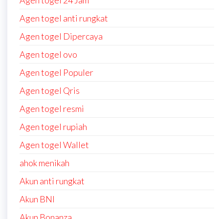
Agen togel 24 Jam
Agen togel anti rungkat
Agen togel Dipercaya
Agen togel ovo
Agen togel Populer
Agen togel Qris
Agen togel resmi
Agen togel rupiah
Agen togel Wallet
ahok menikah
Akun anti rungkat
Akun BNI
Akun Bonanza