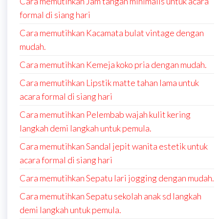
Cara memutihkan Jam tangan minimalis untuk acara
formal di siang hari
Cara memutihkan Kacamata bulat vintage dengan
mudah.
Cara memutihkan Kemeja koko pria dengan mudah.
Cara memutihkan Lipstik matte tahan lama untuk
acara formal di siang hari
Cara memutihkan Pelembab wajah kulit kering
langkah demi langkah untuk pemula.
Cara memutihkan Sandal jepit wanita estetik untuk
acara formal di siang hari
Cara memutihkan Sepatu lari jogging dengan mudah.
Cara memutihkan Sepatu sekolah anak sd langkah
demi langkah untuk pemula.