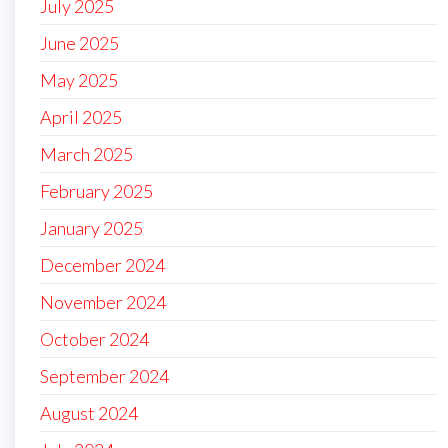
July 2025
June 2025
May 2025
April 2025
March 2025
February 2025
January 2025
December 2024
November 2024
October 2024
September 2024
August 2024