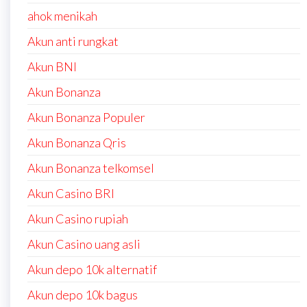
ahok menikah
Akun anti rungkat
Akun BNI
Akun Bonanza
Akun Bonanza Populer
Akun Bonanza Qris
Akun Bonanza telkomsel
Akun Casino BRI
Akun Casino rupiah
Akun Casino uang asli
Akun depo 10k alternatif
Akun depo 10k bagus