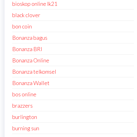
bioskop online lk21
black clover
bon coin
Bonanza bagus
Bonanza BRI
Bonanza Online
Bonanza telkomsel
Bonanza Wallet
bos online
brazzers
burlington
burning sun