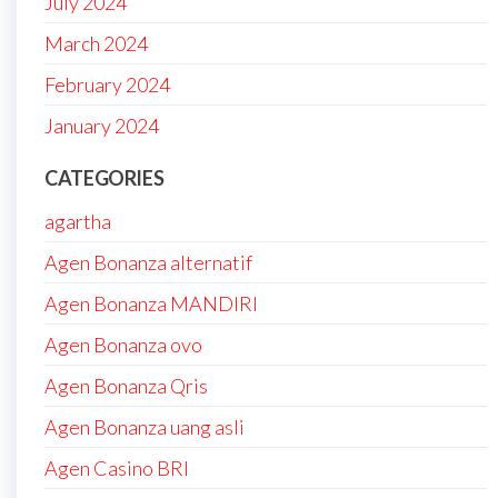
July 2024
March 2024
February 2024
January 2024
CATEGORIES
agartha
Agen Bonanza alternatif
Agen Bonanza MANDIRI
Agen Bonanza ovo
Agen Bonanza Qris
Agen Bonanza uang asli
Agen Casino BRI