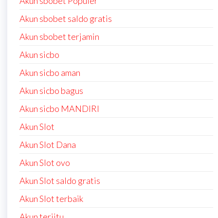
Akun sbobet Populer
Akun sbobet saldo gratis
Akun sbobet terjamin
Akun sicbo
Akun sicbo aman
Akun sicbo bagus
Akun sicbo MANDIRI
Akun Slot
Akun Slot Dana
Akun Slot ovo
Akun Slot saldo gratis
Akun Slot terbaik
Akun terjitu