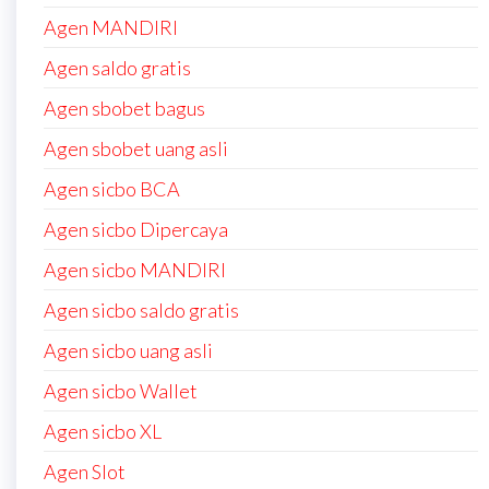
Agen MANDIRI
Agen saldo gratis
Agen sbobet bagus
Agen sbobet uang asli
Agen sicbo BCA
Agen sicbo Dipercaya
Agen sicbo MANDIRI
Agen sicbo saldo gratis
Agen sicbo uang asli
Agen sicbo Wallet
Agen sicbo XL
Agen Slot