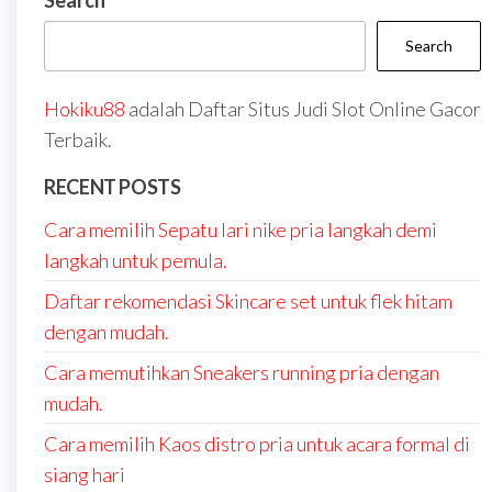
Search
Search
Hokiku88
adalah Daftar Situs Judi Slot Online Gacor
Terbaik.
RECENT POSTS
Cara memilih Sepatu lari nike pria langkah demi
langkah untuk pemula.
Daftar rekomendasi Skincare set untuk flek hitam
dengan mudah.
Cara memutihkan Sneakers running pria dengan
mudah.
Cara memilih Kaos distro pria untuk acara formal di
siang hari