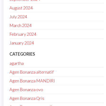
August 2024
July 2024
March 2024
February 2024
January 2024
CATEGORIES
agartha
Agen Bonanza alternatif
Agen Bonanza MANDIRI
Agen Bonanza ovo
Agen Bonanza Qris