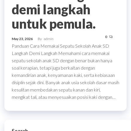
demi langkah
untuk pemula.
0
May 23, 2026
By
admin
Panduan Cara Memakai Sepatu Sekolah Anak SD
Langkah Demi Langkah Memahami cara memakai
sepatu sekolah anak SD dengan benar bukan hanya
soal kerapian, tetapi juga berkaitan dengan
kemandirian anak, kenyamanan kaki, serta kebiasaan
disiplin sejak dini. Banyak anak usia sekolah dasar masih
kesulitan membedakan sepatu kanan dan kiri,
mengikat tali, atau menyesuaikan posisi kaki dengan…