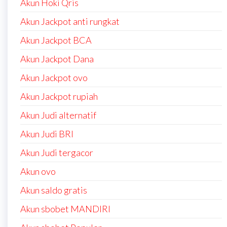
Akun Hoki Qris
Akun Jackpot anti rungkat
Akun Jackpot BCA
Akun Jackpot Dana
Akun Jackpot ovo
Akun Jackpot rupiah
Akun Judi alternatif
Akun Judi BRI
Akun Judi tergacor
Akun ovo
Akun saldo gratis
Akun sbobet MANDIRI