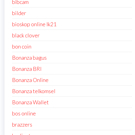
bibcam
bilder
bioskop online lk21
black clover
bon coin
Bonanza bagus
Bonanza BRI
Bonanza Online
Bonanza telkomsel
Bonanza Wallet
bos online
brazzers