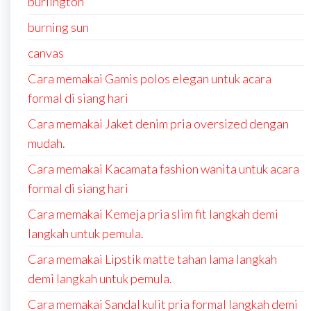
burlington
burning sun
canvas
Cara memakai Gamis polos elegan untuk acara
formal di siang hari
Cara memakai Jaket denim pria oversized dengan
mudah.
Cara memakai Kacamata fashion wanita untuk acara
formal di siang hari
Cara memakai Kemeja pria slim fit langkah demi
langkah untuk pemula.
Cara memakai Lipstik matte tahan lama langkah
demi langkah untuk pemula.
Cara memakai Sandal kulit pria formal langkah demi