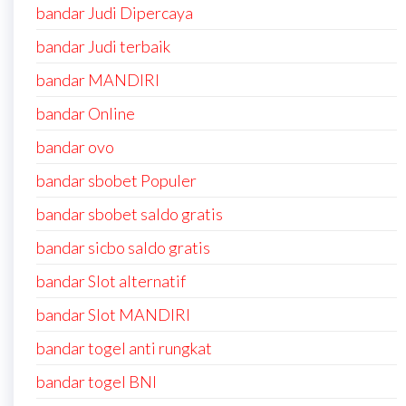
bandar Judi Dipercaya
bandar Judi terbaik
bandar MANDIRI
bandar Online
bandar ovo
bandar sbobet Populer
bandar sbobet saldo gratis
bandar sicbo saldo gratis
bandar Slot alternatif
bandar Slot MANDIRI
bandar togel anti rungkat
bandar togel BNI