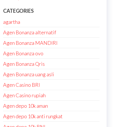
CATEGORIES
agartha
Agen Bonanza alternatif
Agen Bonanza MANDIRI
Agen Bonanza ovo
Agen Bonanza Qris
Agen Bonanza uang asli
Agen Casino BRI
Agen Casino rupiah
Agen depo 10k aman
Agen depo 10k anti rungkat
Agen depo 10k BNI