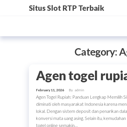
Skip
Situs Slot RTP Terbaik
to
the
content
Category:
A
Agen togel rupi
February 11, 2026
By
admin
Agen Togel Rupiah: Panduan Lengkap Memilih Si
diminati oleh masyarakat Indonesia karena m
lokal. Dengan sistem deposit dan penarikan dala
konversi mata uang asing. Selain itu, kemudah
togel online semakin…