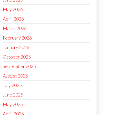
May 2026
April 2026
March 2026
February 2026
January 2026
October 2025
September 2025
August 2025
July 2025
June 2025
May 2025
April 2025