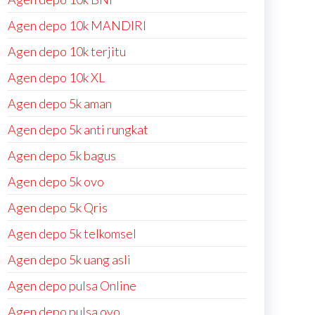
Agen depo 10k MANDIRI
Agen depo 10k terjitu
Agen depo 10k XL
Agen depo 5k aman
Agen depo 5k anti rungkat
Agen depo 5k bagus
Agen depo 5k ovo
Agen depo 5k Qris
Agen depo 5k telkomsel
Agen depo 5k uang asli
Agen depo pulsa Online
Agen depo pulsa ovo