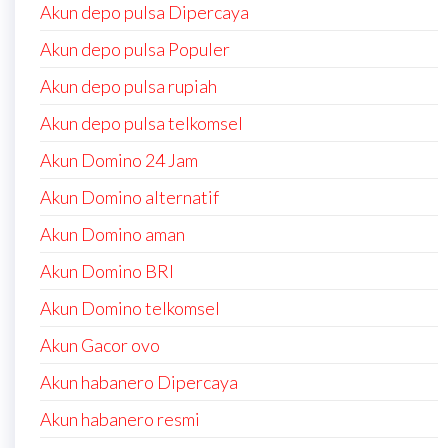
Akun depo pulsa Dipercaya
Akun depo pulsa Populer
Akun depo pulsa rupiah
Akun depo pulsa telkomsel
Akun Domino 24 Jam
Akun Domino alternatif
Akun Domino aman
Akun Domino BRI
Akun Domino telkomsel
Akun Gacor ovo
Akun habanero Dipercaya
Akun habanero resmi