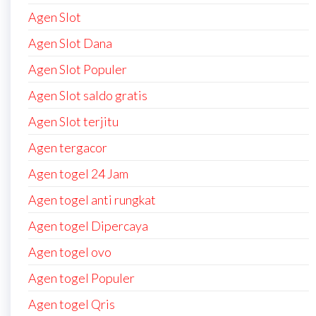
Agen Slot
Agen Slot Dana
Agen Slot Populer
Agen Slot saldo gratis
Agen Slot terjitu
Agen tergacor
Agen togel 24 Jam
Agen togel anti rungkat
Agen togel Dipercaya
Agen togel ovo
Agen togel Populer
Agen togel Qris