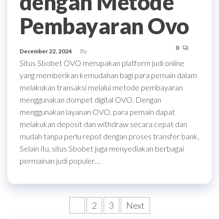
dengan Metode
Pembayaran Ovo
0
December 22, 2024
By
Situs Sbobet OVO merupakan platform judi online
yang memberikan kemudahan bagi para pemain dalam
melakukan transaksi melalui metode pembayaran
menggunakan dompet digital OVO. Dengan
menggunakan layanan OVO, para pemain dapat
melakukan deposit dan withdraw secara cepat dan
mudah tanpa perlu repot dengan proses transfer bank.
Selain itu, situs Sbobet juga menyediakan berbagai
permainan judi populer…
Posts
1
2
3
Next