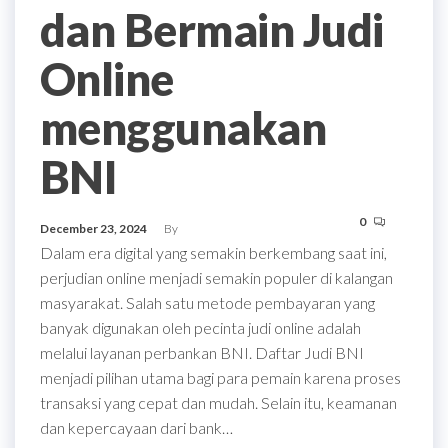
dan Bermain Judi
Online
menggunakan
BNI
0
December 23, 2024
By
Dalam era digital yang semakin berkembang saat ini,
perjudian online menjadi semakin populer di kalangan
masyarakat. Salah satu metode pembayaran yang
banyak digunakan oleh pecinta judi online adalah
melalui layanan perbankan BNI. Daftar Judi BNI
menjadi pilihan utama bagi para pemain karena proses
transaksi yang cepat dan mudah. Selain itu, keamanan
dan kepercayaan dari bank…