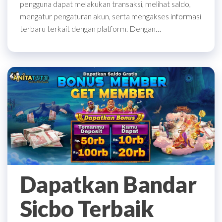
pengguna dapat melakukan transaksi, melihat saldo,
mengatur pengaturan akun, serta mengakses informasi
terbaru terkait dengan platform. Dengan…
Dapatkan Bandar
Sicbo Terbaik