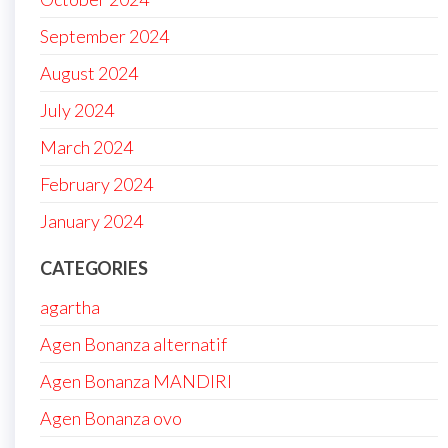
September 2024
August 2024
July 2024
March 2024
February 2024
January 2024
CATEGORIES
agartha
Agen Bonanza alternatif
Agen Bonanza MANDIRI
Agen Bonanza ovo