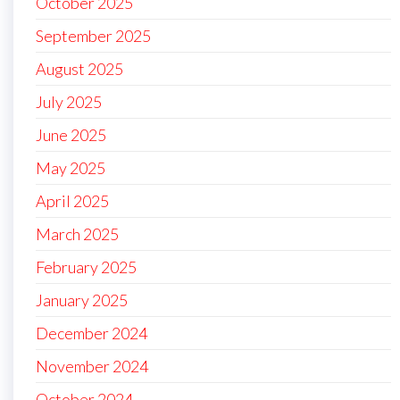
October 2025
September 2025
August 2025
July 2025
June 2025
May 2025
April 2025
March 2025
February 2025
January 2025
December 2024
November 2024
October 2024