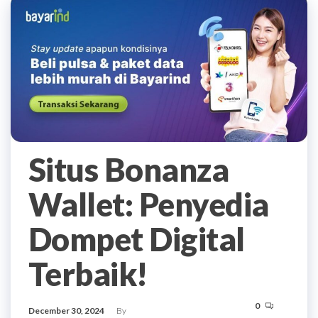
Situs Bonanza
Wallet: Penyedia
Dompet Digital
Terbaik!
0
December 30, 2024
By