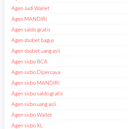
Agen Judi Wallet
Agen MANDIRI
Agen saldo gratis
Agen sbobet bagus
Agen sbobet uang asli
Agen sicbo BCA
Agen sicbo Dipercaya
Agen sicbo MANDIRI
Agen sicbo saldo gratis
Agen sicbo uang asli
Agen sicbo Wallet
Agen sicbo XL