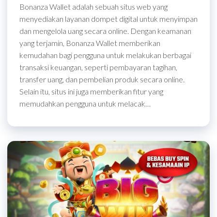
Bonanza Wallet adalah sebuah situs web yang
menyediakan layanan dompet digital untuk menyimpan
dan mengelola uang secara online. Dengan keamanan
yang terjamin, Bonanza Wallet memberikan
kemudahan bagi pengguna untuk melakukan berbagai
transaksi keuangan, seperti pembayaran tagihan,
transfer uang, dan pembelian produk secara online.
Selain itu, situs ini juga memberikan fitur yang
memudahkan pengguna untuk melacak…