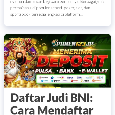
nyaman dan lancar bagi para pemainnya. Berbagai jenis
permainan judi populer seperti poker, slot, dan
sportsbook tersedia lengkap di platform…
Daftar Judi BNI:
Cara Mendaftar