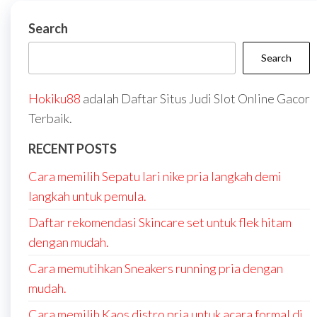
pagination
Search
Search
Hokiku88
adalah Daftar Situs Judi Slot Online Gacor
Terbaik.
RECENT POSTS
Cara memilih Sepatu lari nike pria langkah demi
langkah untuk pemula.
Daftar rekomendasi Skincare set untuk flek hitam
dengan mudah.
Cara memutihkan Sneakers running pria dengan
mudah.
Cara memilih Kaos distro pria untuk acara formal di