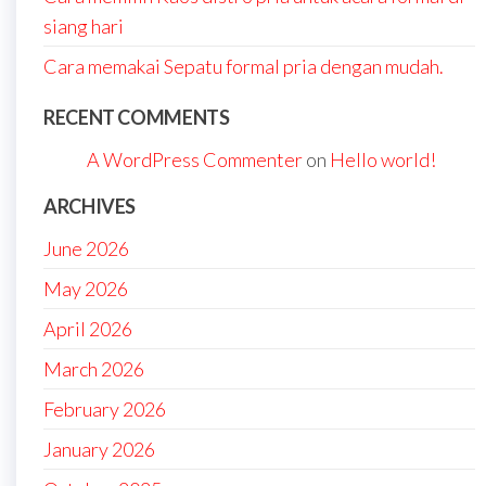
siang hari
Cara memakai Sepatu formal pria dengan mudah.
RECENT COMMENTS
A WordPress Commenter
on
Hello world!
ARCHIVES
June 2026
May 2026
April 2026
March 2026
February 2026
January 2026