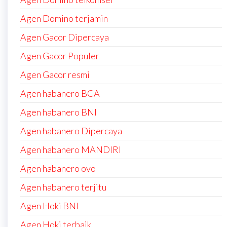
Agen Domino terjamin
Agen Gacor Dipercaya
Agen Gacor Populer
Agen Gacor resmi
Agen habanero BCA
Agen habanero BNI
Agen habanero Dipercaya
Agen habanero MANDIRI
Agen habanero ovo
Agen habanero terjitu
Agen Hoki BNI
Agen Hoki terbaik