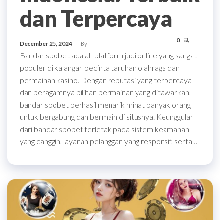
dan Terpercaya
0
December 25, 2024
By
Bandar sbobet adalah platform judi online yang sangat
populer di kalangan pecinta taruhan olahraga dan
permainan kasino. Dengan reputasi yang terpercaya
dan beragamnya pilihan permainan yang ditawarkan,
bandar sbobet berhasil menarik minat banyak orang
untuk bergabung dan bermain di situsnya. Keunggulan
dari bandar sbobet terletak pada sistem keamanan
yang canggih, layanan pelanggan yang responsif, serta…