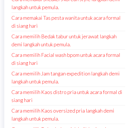
langkah untuk pemula.
Cara memakai Tas pesta wanita untuk acara formal
di siang hari
Cara memilih Bedak tabur untuk jerawat langkah
demi langkah untuk pemula.
Cara memilih Facial wash bpom untuk acara formal
di siang hari
Cara memilih Jam tangan expedition langkah demi
langkah untuk pemula.
Cara memilih Kaos distro pria untuk acara formal di
siang hari
Cara memilih Kaos oversized pria langkah demi
langkah untuk pemula.