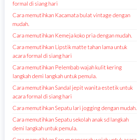
formal di siang hari
Cara memutihkan Kacamata bulat vintage dengan
mudah.
Cara memutihkan Kemeja koko pria dengan mudah.
Cara memutihkan Lipstik matte tahan lama untuk
acara formal di siang hari
Cara memutihkan Pelembab wajah kulit kering
langkah demi langkah untuk pemula.
Cara memutihkan Sandal jepit wanita estetik untuk
acara formal di siang hari
Cara memutihkan Sepatu lari jogging dengan mudah.
Cara memutihkan Sepatu sekolah anak sd langkah
demi langkah untuk pemula.
Cara memutihkan Serum pencerah wajah untuk acara