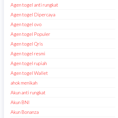
Agen togel anti rungkat
Agen togel Dipercaya
Agen togel ovo
Agen togel Populer
Agen togel Qris
Agen togel resmi
Agen togel rupiah
Agen togel Wallet
ahok menikah
Akun anti rungkat
Akun BNI
Akun Bonanza