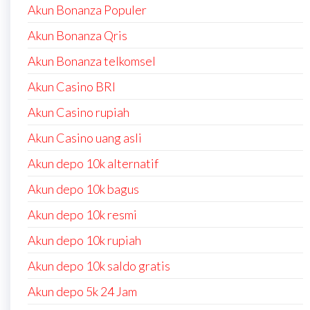
Akun Bonanza Populer
Akun Bonanza Qris
Akun Bonanza telkomsel
Akun Casino BRI
Akun Casino rupiah
Akun Casino uang asli
Akun depo 10k alternatif
Akun depo 10k bagus
Akun depo 10k resmi
Akun depo 10k rupiah
Akun depo 10k saldo gratis
Akun depo 5k 24 Jam