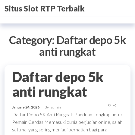
Skip
Situs Slot RTP Terbaik
to
the
content
Category:
Daftar depo 5k
anti rungkat
Daftar depo 5k
anti rungkat
0
January 24, 2026
By
admin
Daftar Depo 5K Anti Rungkat: Panduan Lengkap untuk
Pemain Cerdas Memasuki dunia perjudian online, salah
satu hal yang sering menjadi perhatian bagi para