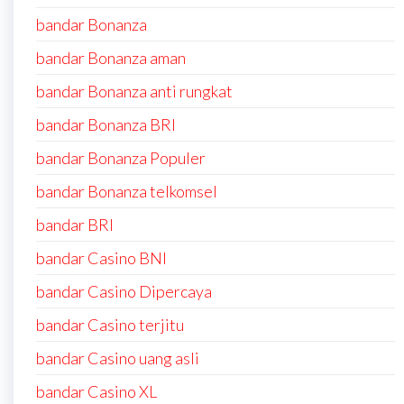
bandar Bonanza
bandar Bonanza aman
bandar Bonanza anti rungkat
bandar Bonanza BRI
bandar Bonanza Populer
bandar Bonanza telkomsel
bandar BRI
bandar Casino BNI
bandar Casino Dipercaya
bandar Casino terjitu
bandar Casino uang asli
bandar Casino XL