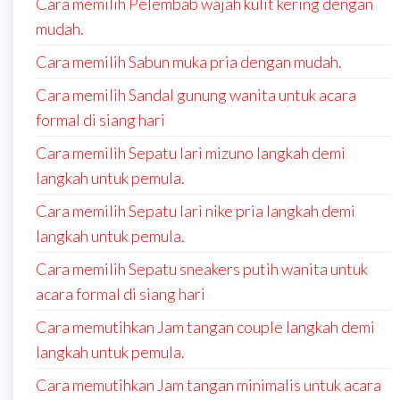
Cara memilih Pelembab wajah kulit kering dengan
mudah.
Cara memilih Sabun muka pria dengan mudah.
Cara memilih Sandal gunung wanita untuk acara
formal di siang hari
Cara memilih Sepatu lari mizuno langkah demi
langkah untuk pemula.
Cara memilih Sepatu lari nike pria langkah demi
langkah untuk pemula.
Cara memilih Sepatu sneakers putih wanita untuk
acara formal di siang hari
Cara memutihkan Jam tangan couple langkah demi
langkah untuk pemula.
Cara memutihkan Jam tangan minimalis untuk acara