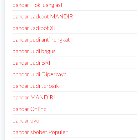
bandar Hoki uang asli
bandar Jackpot MANDIRI
bandar Jackpot XL
bandar Judi anti rungkat
bandar Judi bagus
bandar Judi BRI
bandar Judi Dipercaya
bandar Judi terbaik
bandar MANDIRI
bandar Online
bandar ovo
bandar sbobet Populer