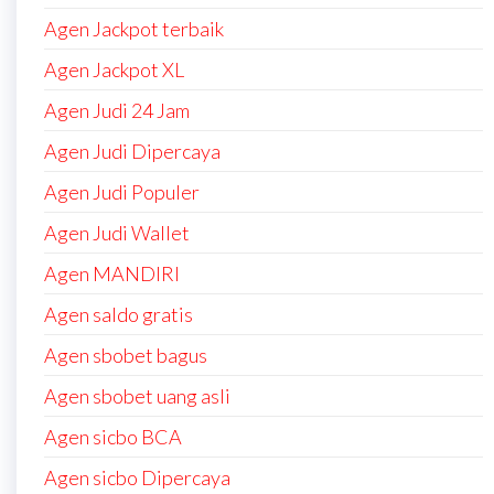
Agen Jackpot terbaik
Agen Jackpot XL
Agen Judi 24 Jam
Agen Judi Dipercaya
Agen Judi Populer
Agen Judi Wallet
Agen MANDIRI
Agen saldo gratis
Agen sbobet bagus
Agen sbobet uang asli
Agen sicbo BCA
Agen sicbo Dipercaya