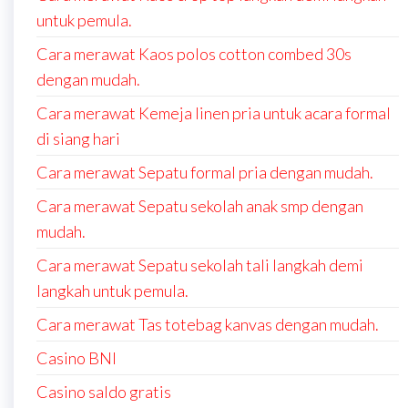
untuk pemula.
Cara merawat Kaos polos cotton combed 30s
dengan mudah.
Cara merawat Kemeja linen pria untuk acara formal
di siang hari
Cara merawat Sepatu formal pria dengan mudah.
Cara merawat Sepatu sekolah anak smp dengan
mudah.
Cara merawat Sepatu sekolah tali langkah demi
langkah untuk pemula.
Cara merawat Tas totebag kanvas dengan mudah.
Casino BNI
Casino saldo gratis