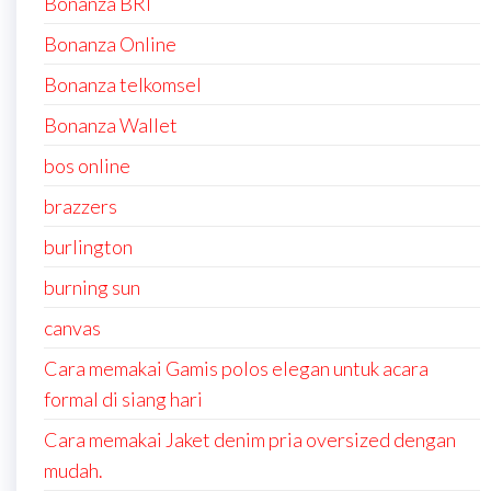
Bonanza BRI
Bonanza Online
Bonanza telkomsel
Bonanza Wallet
bos online
brazzers
burlington
burning sun
canvas
Cara memakai Gamis polos elegan untuk acara
formal di siang hari
Cara memakai Jaket denim pria oversized dengan
mudah.