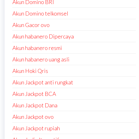
Akun Domino BRI
Akun Domino telkomsel
Akun Gacor ovo
Akun habanero Dipercaya
Akun habanero resmi
Akun habanero uang asli
Akun Hoki Qris
Akun Jackpot anti rungkat
Akun Jackpot BCA
Akun Jackpot Dana
Akun Jackpot ovo
Akun Jackpot rupiah