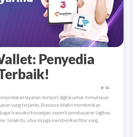
allet: Penyedia
Terbaik!
0
menyediakan layanan dompet digital untuk menyimpan
manan yang terjamin, Bonanza Wallet memberikan
gai transaksi keuangan, seperti pembayaran tagihan,
. Selain itu, situs ini juga memberikan fitur yang