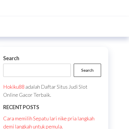
Search
Search
Hokiku88
adalah Daftar Situs Judi Slot
Online Gacor Terbaik.
RECENT POSTS
Cara memilih Sepatu lari nike pria langkah
demi langkah untuk pemula.