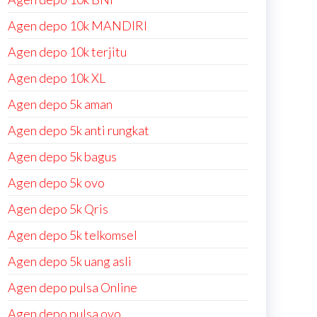
Agen depo 10k MANDIRI
Agen depo 10k terjitu
Agen depo 10k XL
Agen depo 5k aman
Agen depo 5k anti rungkat
Agen depo 5k bagus
Agen depo 5k ovo
Agen depo 5k Qris
Agen depo 5k telkomsel
Agen depo 5k uang asli
Agen depo pulsa Online
Agen depo pulsa ovo