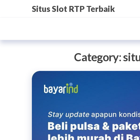
Skip
Situs Slot RTP Terbaik
to
the
content
Category:
sit