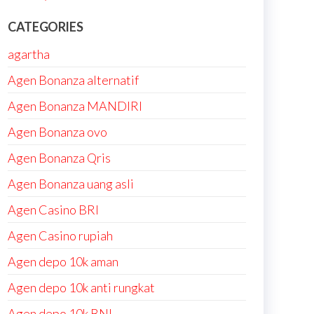
CATEGORIES
agartha
Agen Bonanza alternatif
Agen Bonanza MANDIRI
Agen Bonanza ovo
Agen Bonanza Qris
Agen Bonanza uang asli
Agen Casino BRI
Agen Casino rupiah
Agen depo 10k aman
Agen depo 10k anti rungkat
Agen depo 10k BNI