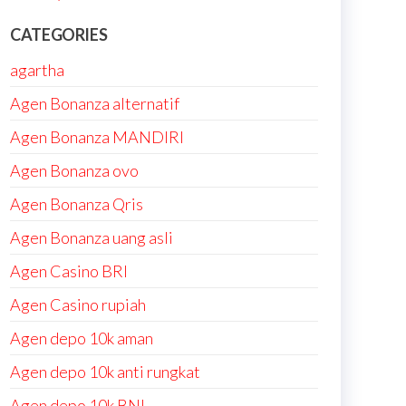
CATEGORIES
agartha
Agen Bonanza alternatif
Agen Bonanza MANDIRI
Agen Bonanza ovo
Agen Bonanza Qris
Agen Bonanza uang asli
Agen Casino BRI
Agen Casino rupiah
Agen depo 10k aman
Agen depo 10k anti rungkat
Agen depo 10k BNI