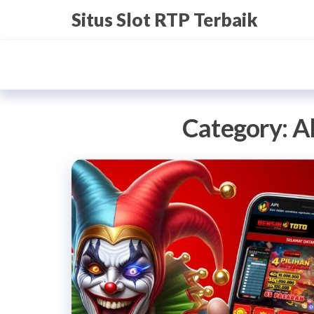
Skip
Situs Slot RTP Terbaik
to
the
content
Category:
A