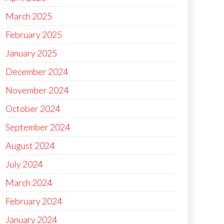
March 2025
February 2025
January 2025
December 2024
November 2024
October 2024
September 2024
August 2024
July 2024
March 2024
February 2024
January 2024