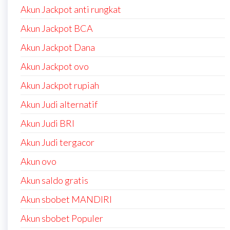
Akun Jackpot anti rungkat
Akun Jackpot BCA
Akun Jackpot Dana
Akun Jackpot ovo
Akun Jackpot rupiah
Akun Judi alternatif
Akun Judi BRI
Akun Judi tergacor
Akun ovo
Akun saldo gratis
Akun sbobet MANDIRI
Akun sbobet Populer