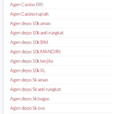
Agen Casino BRI
Agen Casino rupiah
Agen depo 10k aman
Agen depo 10k anti rungkat
Agen depo 10k BNI
Agen depo 10k MANDIRI
Agen depo 10k terjitu
Agen depo 10k XL
Agen depo 5k aman
Agen depo 5k anti rungkat
Agen depo 5k bagus
Agen depo 5k ovo