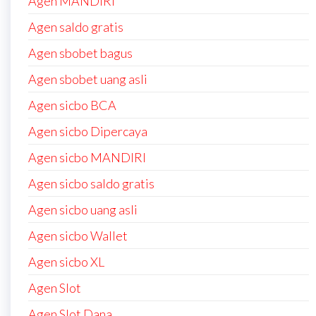
Agen MANDIRI
Agen saldo gratis
Agen sbobet bagus
Agen sbobet uang asli
Agen sicbo BCA
Agen sicbo Dipercaya
Agen sicbo MANDIRI
Agen sicbo saldo gratis
Agen sicbo uang asli
Agen sicbo Wallet
Agen sicbo XL
Agen Slot
Agen Slot Dana