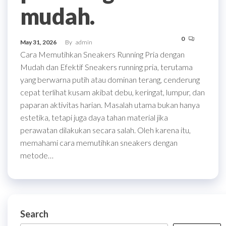
mudah.
0
May 31, 2026
By
admin
Cara Memutihkan Sneakers Running Pria dengan
Mudah dan Efektif Sneakers running pria, terutama
yang berwarna putih atau dominan terang, cenderung
cepat terlihat kusam akibat debu, keringat, lumpur, dan
paparan aktivitas harian. Masalah utama bukan hanya
estetika, tetapi juga daya tahan material jika
perawatan dilakukan secara salah. Oleh karena itu,
memahami cara memutihkan sneakers dengan
metode…
Search