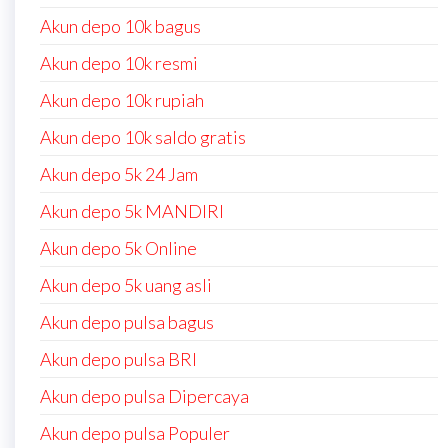
Akun depo 10k bagus
Akun depo 10k resmi
Akun depo 10k rupiah
Akun depo 10k saldo gratis
Akun depo 5k 24 Jam
Akun depo 5k MANDIRI
Akun depo 5k Online
Akun depo 5k uang asli
Akun depo pulsa bagus
Akun depo pulsa BRI
Akun depo pulsa Dipercaya
Akun depo pulsa Populer