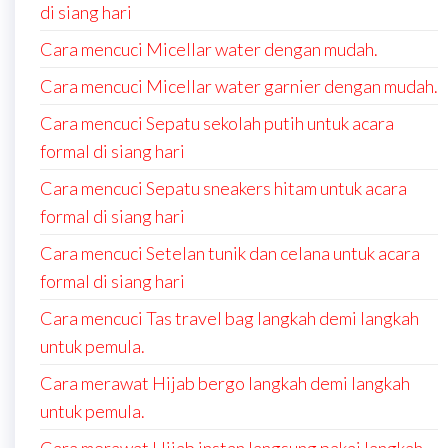
di siang hari
Cara mencuci Micellar water dengan mudah.
Cara mencuci Micellar water garnier dengan mudah.
Cara mencuci Sepatu sekolah putih untuk acara
formal di siang hari
Cara mencuci Sepatu sneakers hitam untuk acara
formal di siang hari
Cara mencuci Setelan tunik dan celana untuk acara
formal di siang hari
Cara mencuci Tas travel bag langkah demi langkah
untuk pemula.
Cara merawat Hijab bergo langkah demi langkah
untuk pemula.