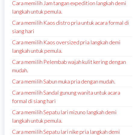
Cara memilih Jam tangan expedition langkah demi
langkah untuk pemula.
Cara memilih Kaos distro pria untuk acara formal di
siang hari
Cara memilih Kaos oversized pria langkah demi
langkah untuk pemula.
Cara memilih Pelembab wajah kulit kering dengan
mudah.
Cara memilih Sabun muka pria dengan mudah.
Cara memilih Sandal gunung wanita untuk acara
formal di siang hari
Cara memilih Sepatu lari mizuno langkah demi
langkah untuk pemula.
Cara memilih Sepatu lari nike pria langkah demi