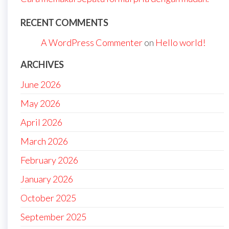
RECENT COMMENTS
A WordPress Commenter
on
Hello world!
ARCHIVES
June 2026
May 2026
April 2026
March 2026
February 2026
January 2026
October 2025
September 2025