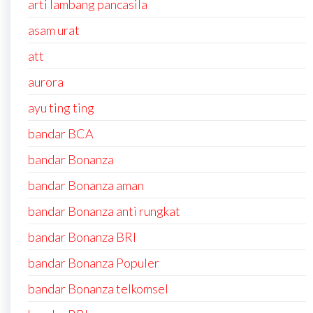
arti lambang pancasila
asam urat
att
aurora
ayu ting ting
bandar BCA
bandar Bonanza
bandar Bonanza aman
bandar Bonanza anti rungkat
bandar Bonanza BRI
bandar Bonanza Populer
bandar Bonanza telkomsel