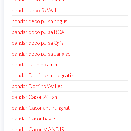
bandar depo 5k Wallet
bandar depo pulsa bagus
bandar depo pulsa BCA
bandar depo pulsa Qris
bandar depo pulsa uang asli
bandar Domino aman
bandar Domino saldo gratis
bandar Domino Wallet
bandar Gacor 24 Jam
bandar Gacor anti rungkat
bandar Gacor bagus
bandar Gacor MANDIRI