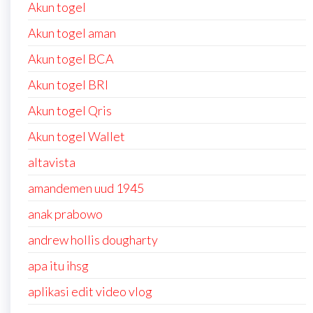
Akun togel
Akun togel aman
Akun togel BCA
Akun togel BRI
Akun togel Qris
Akun togel Wallet
altavista
amandemen uud 1945
anak prabowo
andrew hollis dougharty
apa itu ihsg
aplikasi edit video vlog