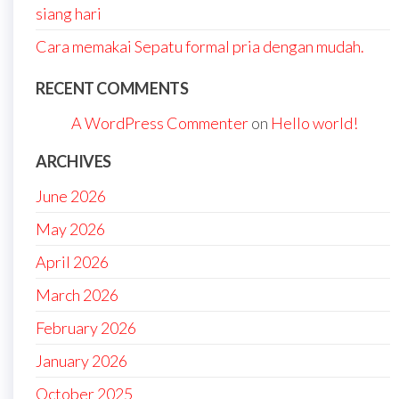
siang hari
Cara memakai Sepatu formal pria dengan mudah.
RECENT COMMENTS
A WordPress Commenter
on
Hello world!
ARCHIVES
June 2026
May 2026
April 2026
March 2026
February 2026
January 2026
October 2025