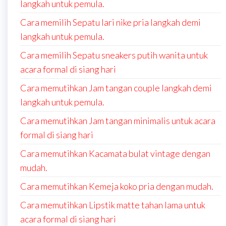
langkah untuk pemula.
Cara memilih Sepatu lari nike pria langkah demi
langkah untuk pemula.
Cara memilih Sepatu sneakers putih wanita untuk
acara formal di siang hari
Cara memutihkan Jam tangan couple langkah demi
langkah untuk pemula.
Cara memutihkan Jam tangan minimalis untuk acara
formal di siang hari
Cara memutihkan Kacamata bulat vintage dengan
mudah.
Cara memutihkan Kemeja koko pria dengan mudah.
Cara memutihkan Lipstik matte tahan lama untuk
acara formal di siang hari