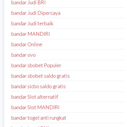
bandar Judi BRI
bandar Judi Dipercaya
bandar Judi terbaik
bandar MANDIRI
bandar Online
bandar ovo
bandar sbobet Populer
bandar sbobet saldo gratis
bandar sicbo saldo gratis
bandar Slot alternatif
bandar Slot MANDIRI
bandar togel anti rungkat