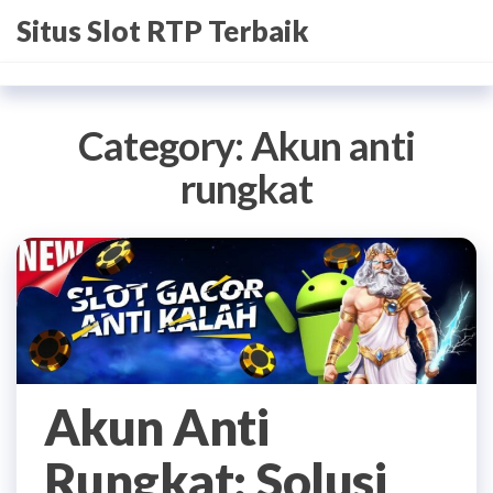
Skip
Situs Slot RTP Terbaik
to
the
content
Category:
Akun anti
rungkat
Akun Anti
Rungkat: Solusi