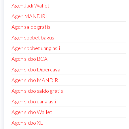
Agen Judi Wallet
Agen MANDIRI
Agen saldo gratis
Agen sbobet bagus
Agen sbobet uang asli
Agen sicbo BCA
Agen sicbo Dipercaya
Agen sicbo MANDIRI
Agen sicbo saldo gratis
Agen sicbo uang asli
Agen sicbo Wallet
Agen sicbo XL