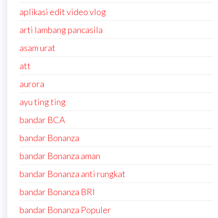
aplikasi edit video vlog
arti lambang pancasila
asam urat
att
aurora
ayu ting ting
bandar BCA
bandar Bonanza
bandar Bonanza aman
bandar Bonanza anti rungkat
bandar Bonanza BRI
bandar Bonanza Populer