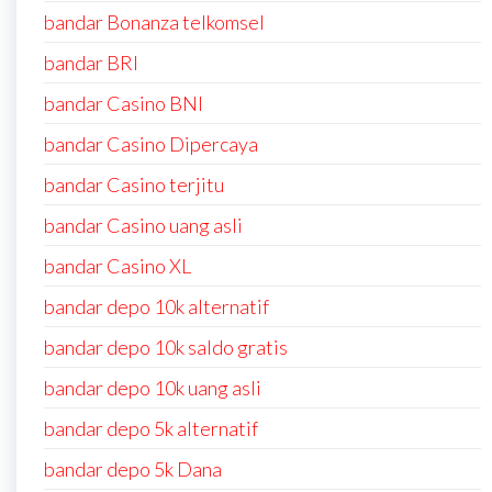
bandar Bonanza telkomsel
bandar BRI
bandar Casino BNI
bandar Casino Dipercaya
bandar Casino terjitu
bandar Casino uang asli
bandar Casino XL
bandar depo 10k alternatif
bandar depo 10k saldo gratis
bandar depo 10k uang asli
bandar depo 5k alternatif
bandar depo 5k Dana