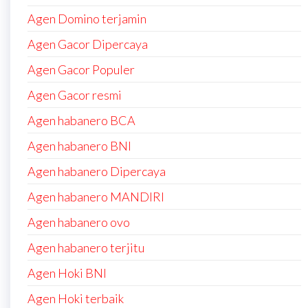
Agen Domino terjamin
Agen Gacor Dipercaya
Agen Gacor Populer
Agen Gacor resmi
Agen habanero BCA
Agen habanero BNI
Agen habanero Dipercaya
Agen habanero MANDIRI
Agen habanero ovo
Agen habanero terjitu
Agen Hoki BNI
Agen Hoki terbaik