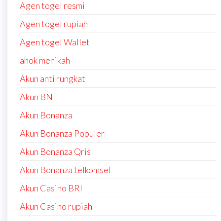
Agen togel resmi
Agen togel rupiah
Agen togel Wallet
ahok menikah
Akun anti rungkat
Akun BNI
Akun Bonanza
Akun Bonanza Populer
Akun Bonanza Qris
Akun Bonanza telkomsel
Akun Casino BRI
Akun Casino rupiah