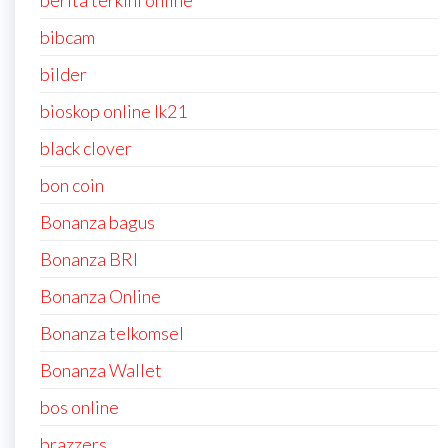
berita terkini online
bibcam
bilder
bioskop online lk21
black clover
bon coin
Bonanza bagus
Bonanza BRI
Bonanza Online
Bonanza telkomsel
Bonanza Wallet
bos online
brazzers