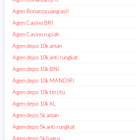
Agen Bonanza uang asli
Agen Casino BRI
Agen Casino rupiah
Agen depo 10k aman
Agen depo 10k anti rungkat
Agen depo 10k BNI
Agen depo 10k MANDIRI
Agen depo 10k terjitu
Agen depo 10k XL
Agen depo 5k aman
Agen depo 5k anti rungkat
Agen depo 5k bagus