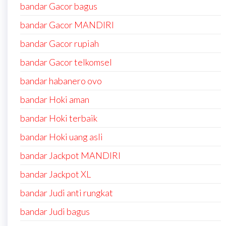
bandar Gacor bagus
bandar Gacor MANDIRI
bandar Gacor rupiah
bandar Gacor telkomsel
bandar habanero ovo
bandar Hoki aman
bandar Hoki terbaik
bandar Hoki uang asli
bandar Jackpot MANDIRI
bandar Jackpot XL
bandar Judi anti rungkat
bandar Judi bagus