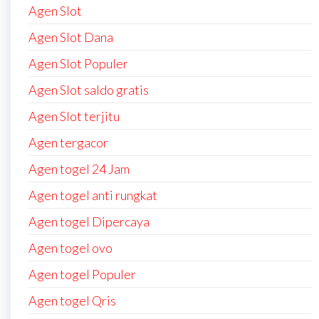
Agen Slot
Agen Slot Dana
Agen Slot Populer
Agen Slot saldo gratis
Agen Slot terjitu
Agen tergacor
Agen togel 24 Jam
Agen togel anti rungkat
Agen togel Dipercaya
Agen togel ovo
Agen togel Populer
Agen togel Qris