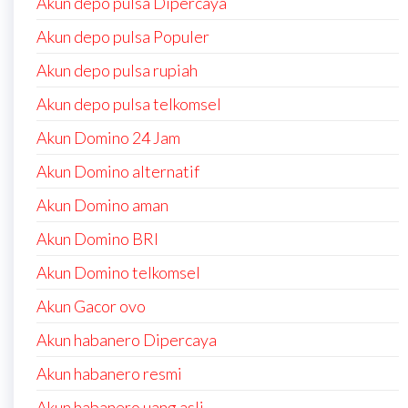
Akun depo pulsa Dipercaya
Akun depo pulsa Populer
Akun depo pulsa rupiah
Akun depo pulsa telkomsel
Akun Domino 24 Jam
Akun Domino alternatif
Akun Domino aman
Akun Domino BRI
Akun Domino telkomsel
Akun Gacor ovo
Akun habanero Dipercaya
Akun habanero resmi
Akun habanero uang asli