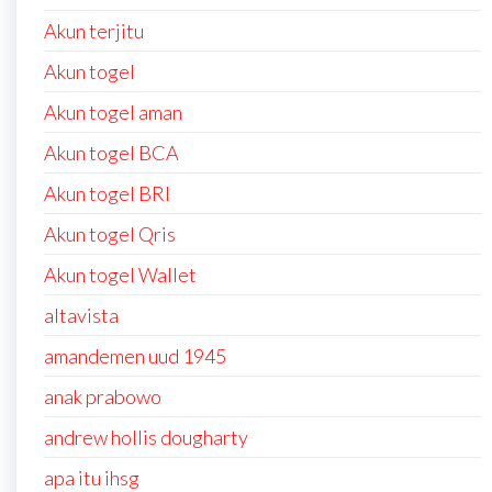
Akun terjitu
Akun togel
Akun togel aman
Akun togel BCA
Akun togel BRI
Akun togel Qris
Akun togel Wallet
altavista
amandemen uud 1945
anak prabowo
andrew hollis dougharty
apa itu ihsg