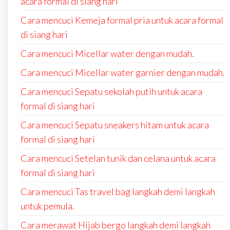
acara formal di siang hari
Cara mencuci Kemeja formal pria untuk acara formal
di siang hari
Cara mencuci Micellar water dengan mudah.
Cara mencuci Micellar water garnier dengan mudah.
Cara mencuci Sepatu sekolah putih untuk acara
formal di siang hari
Cara mencuci Sepatu sneakers hitam untuk acara
formal di siang hari
Cara mencuci Setelan tunik dan celana untuk acara
formal di siang hari
Cara mencuci Tas travel bag langkah demi langkah
untuk pemula.
Cara merawat Hijab bergo langkah demi langkah