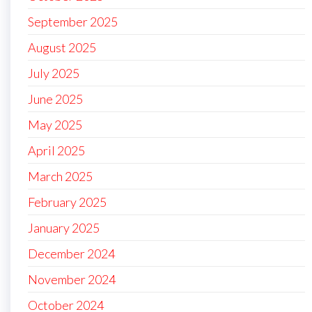
September 2025
August 2025
July 2025
June 2025
May 2025
April 2025
March 2025
February 2025
January 2025
December 2024
November 2024
October 2024