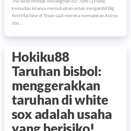
The Reds hendak menang hari itu! John Q Public
kemudian kiranya memutuskan untuk mengambil Big
Red Machine di Texas saat mereka memainkan Astros
dan…
Hokiku88
Taruhan bisbol:
menggerakkan
taruhan di white
sox adalah usaha
yang berisiko!