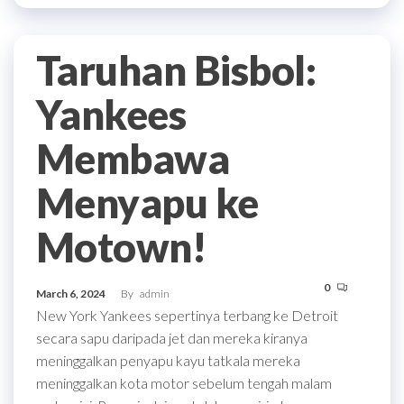
Taruhan Bisbol:
Yankees
Membawa
Menyapu ke
Motown!
0
March 6, 2024
By
admin
New York Yankees sepertinya terbang ke Detroit
secara sapu daripada jet dan mereka kiranya
meninggalkan penyapu kayu tatkala mereka
meninggalkan kota motor sebelum tengah malam