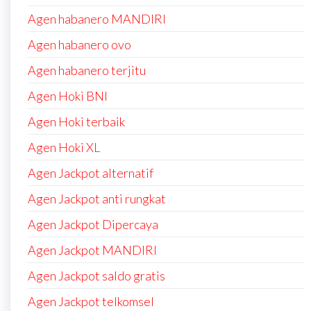
Agen habanero MANDIRI
Agen habanero ovo
Agen habanero terjitu
Agen Hoki BNI
Agen Hoki terbaik
Agen Hoki XL
Agen Jackpot alternatif
Agen Jackpot anti rungkat
Agen Jackpot Dipercaya
Agen Jackpot MANDIRI
Agen Jackpot saldo gratis
Agen Jackpot telkomsel