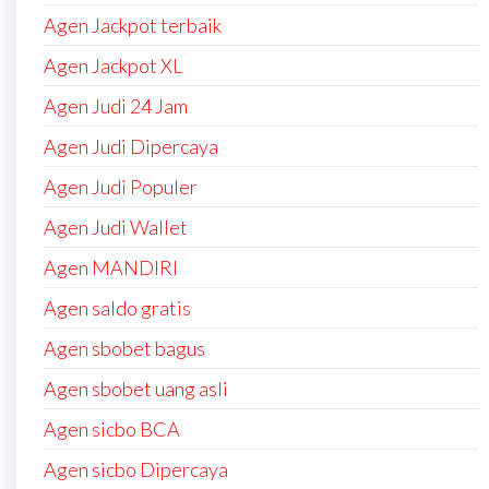
Agen Jackpot terbaik
Agen Jackpot XL
Agen Judi 24 Jam
Agen Judi Dipercaya
Agen Judi Populer
Agen Judi Wallet
Agen MANDIRI
Agen saldo gratis
Agen sbobet bagus
Agen sbobet uang asli
Agen sicbo BCA
Agen sicbo Dipercaya