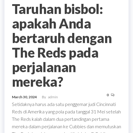
Taruhan bisbol:
apakah Anda
bertaruh dengan
The Reds pada
perjalanan
mereka?
0
March 30, 2024
By
admin
Setidaknya harus ada satu penggemar judi Cincinnati
Reds di Amerika yang pola pada tanggal 31 Mei setelah
The Reds kalah dalam dua pertandingan pertama
mereka dalam perjalanan ke Cubbies dan memutuskan