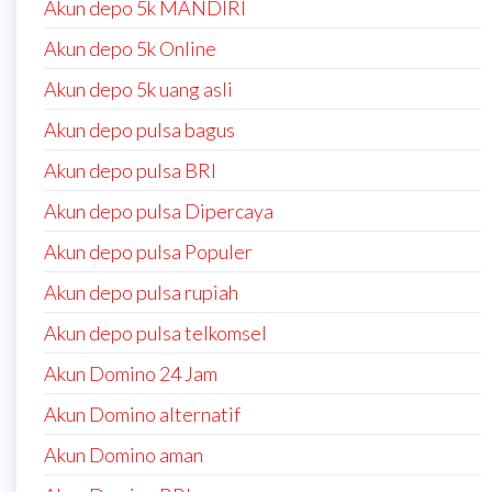
Akun depo 5k MANDIRI
Akun depo 5k Online
Akun depo 5k uang asli
Akun depo pulsa bagus
Akun depo pulsa BRI
Akun depo pulsa Dipercaya
Akun depo pulsa Populer
Akun depo pulsa rupiah
Akun depo pulsa telkomsel
Akun Domino 24 Jam
Akun Domino alternatif
Akun Domino aman