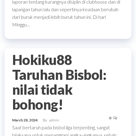
laporan tentang kurangnya disiplin di clubhouse dan di
lapangan tahun lalu dan sepertinya keadaan berubah
dari buruk menjadi lebih buruk tahun ini. Di hari
Minggu…
Hokiku88
Taruhan Bisbol:
nilai tidak
bohong!
0
March 28, 2024
By
admin
Saat bertaruh pada bisbol liga terpenting, sangat
bijaksana untuk menanggapi angka-angkanya, sebab