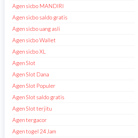
Agen sicbo MANDIRI
Agen sicbo saldo gratis
Agen sicbo uang asli
Agen sicbo Wallet
Agen sicbo XL
Agen Slot
Agen Slot Dana
Agen Slot Populer
Agen Slot saldo gratis
Agen Slot terjitu
Agen tergacor
Agen togel 24 Jam