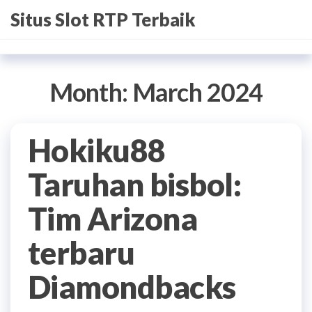
Skip
Situs Slot RTP Terbaik
to
the
content
Month:
March 2024
Hokiku88
Taruhan bisbol:
Tim Arizona
terbaru
Diamondbacks