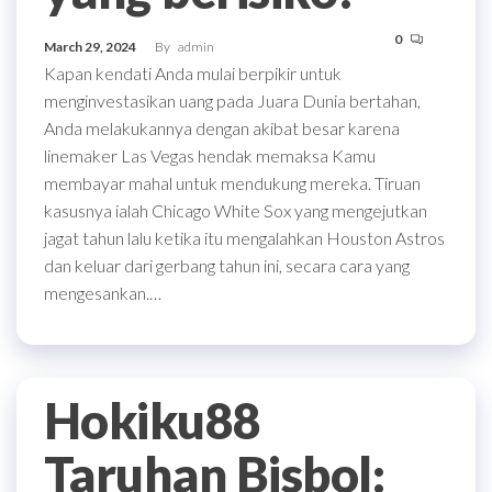
0
March 29, 2024
By
admin
Kapan kendati Anda mulai berpikir untuk
menginvestasikan uang pada Juara Dunia bertahan,
Anda melakukannya dengan akibat besar karena
linemaker Las Vegas hendak memaksa Kamu
membayar mahal untuk mendukung mereka. Tiruan
kasusnya ialah Chicago White Sox yang mengejutkan
jagat tahun lalu ketika itu mengalahkan Houston Astros
dan keluar dari gerbang tahun ini, secara cara yang
mengesankan.…
Hokiku88
Taruhan Bisbol: