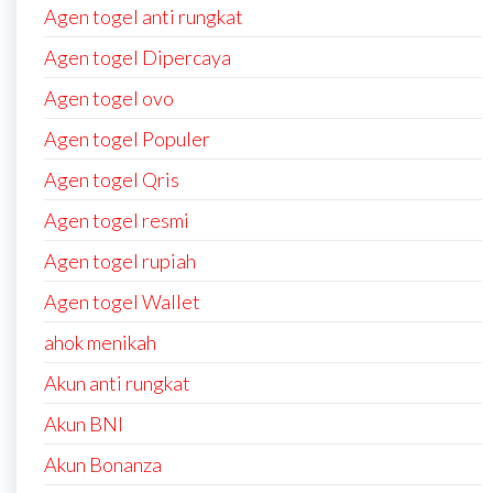
Agen togel anti rungkat
Agen togel Dipercaya
Agen togel ovo
Agen togel Populer
Agen togel Qris
Agen togel resmi
Agen togel rupiah
Agen togel Wallet
ahok menikah
Akun anti rungkat
Akun BNI
Akun Bonanza