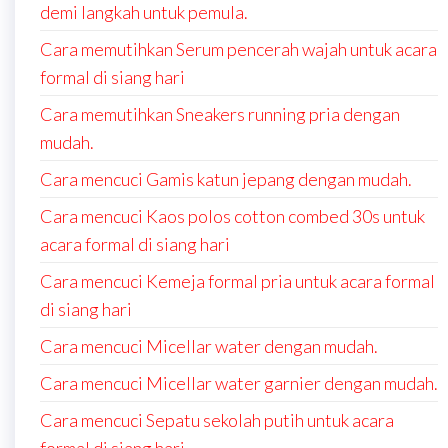
demi langkah untuk pemula.
Cara memutihkan Serum pencerah wajah untuk acara
formal di siang hari
Cara memutihkan Sneakers running pria dengan
mudah.
Cara mencuci Gamis katun jepang dengan mudah.
Cara mencuci Kaos polos cotton combed 30s untuk
acara formal di siang hari
Cara mencuci Kemeja formal pria untuk acara formal
di siang hari
Cara mencuci Micellar water dengan mudah.
Cara mencuci Micellar water garnier dengan mudah.
Cara mencuci Sepatu sekolah putih untuk acara