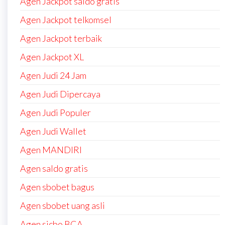
Agen Jackpot saldo gratis
Agen Jackpot telkomsel
Agen Jackpot terbaik
Agen Jackpot XL
Agen Judi 24 Jam
Agen Judi Dipercaya
Agen Judi Populer
Agen Judi Wallet
Agen MANDIRI
Agen saldo gratis
Agen sbobet bagus
Agen sbobet uang asli
Agen sicbo BCA