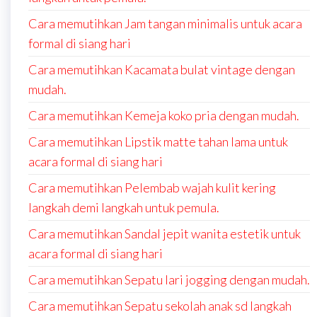
Cara memutihkan Jam tangan minimalis untuk acara
formal di siang hari
Cara memutihkan Kacamata bulat vintage dengan
mudah.
Cara memutihkan Kemeja koko pria dengan mudah.
Cara memutihkan Lipstik matte tahan lama untuk
acara formal di siang hari
Cara memutihkan Pelembab wajah kulit kering
langkah demi langkah untuk pemula.
Cara memutihkan Sandal jepit wanita estetik untuk
acara formal di siang hari
Cara memutihkan Sepatu lari jogging dengan mudah.
Cara memutihkan Sepatu sekolah anak sd langkah