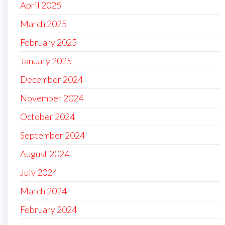
April 2025
March 2025
February 2025
January 2025
December 2024
November 2024
October 2024
September 2024
August 2024
July 2024
March 2024
February 2024