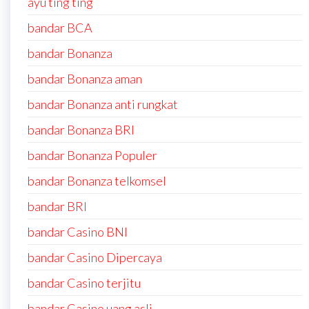
ayu ting ting
bandar BCA
bandar Bonanza
bandar Bonanza aman
bandar Bonanza anti rungkat
bandar Bonanza BRI
bandar Bonanza Populer
bandar Bonanza telkomsel
bandar BRI
bandar Casino BNI
bandar Casino Dipercaya
bandar Casino terjitu
bandar Casino uang asli