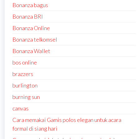
Bonanza bagus
Bonanza BRI
Bonanza Online
Bonanza telkomsel
Bonanza Wallet
bos online
brazzers
burlington
burning sun
canvas
Cara memakai Gamis polos elegan untuk acara
formal di siang hari