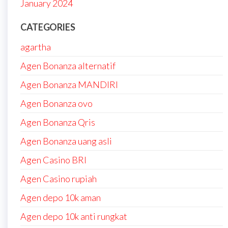
January 2024
CATEGORIES
agartha
Agen Bonanza alternatif
Agen Bonanza MANDIRI
Agen Bonanza ovo
Agen Bonanza Qris
Agen Bonanza uang asli
Agen Casino BRI
Agen Casino rupiah
Agen depo 10k aman
Agen depo 10k anti rungkat