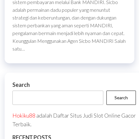
sistem pembayaran melalui Bank MANDIRI. Sicbo
adalah permainan dadu populer yang menuntut
strategi dan keberuntungan, dan dengan dukungan
sistem perbankan yang aman seperti MANDIRI,
pengalaman bermain menjadi lebih nyaman dan cepat.
Keunggulan Menggunakan Agen Sicbo MANDIRI Salah
satu…
Search
Search
Hokiku88
adalah Daftar Situs Judi Slot Online Gacor
Terbaik.
RECENT POSTS