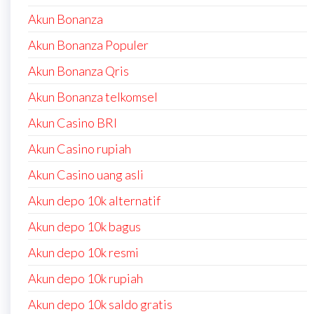
Akun Bonanza
Akun Bonanza Populer
Akun Bonanza Qris
Akun Bonanza telkomsel
Akun Casino BRI
Akun Casino rupiah
Akun Casino uang asli
Akun depo 10k alternatif
Akun depo 10k bagus
Akun depo 10k resmi
Akun depo 10k rupiah
Akun depo 10k saldo gratis