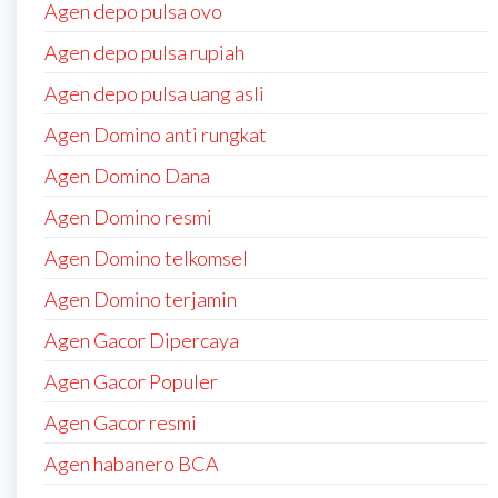
Agen depo pulsa ovo
Agen depo pulsa rupiah
Agen depo pulsa uang asli
Agen Domino anti rungkat
Agen Domino Dana
Agen Domino resmi
Agen Domino telkomsel
Agen Domino terjamin
Agen Gacor Dipercaya
Agen Gacor Populer
Agen Gacor resmi
Agen habanero BCA