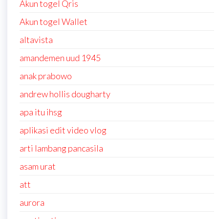
Akun togel Qris
Akun togel Wallet
altavista
amandemen uud 1945
anak prabowo
andrew hollis dougharty
apa itu ihsg
aplikasi edit video vlog
arti lambang pancasila
asam urat
att
aurora