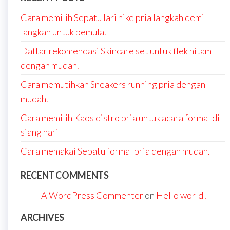
Cara memilih Sepatu lari nike pria langkah demi
langkah untuk pemula.
Daftar rekomendasi Skincare set untuk flek hitam
dengan mudah.
Cara memutihkan Sneakers running pria dengan
mudah.
Cara memilih Kaos distro pria untuk acara formal di
siang hari
Cara memakai Sepatu formal pria dengan mudah.
RECENT COMMENTS
A WordPress Commenter
on
Hello world!
ARCHIVES