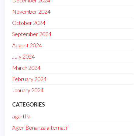
December 2024
November 2024
October 2024
September 2024
August 2024
July 2024
March 2024
February 2024
January 2024
CATEGORIES
agartha
Agen Bonanza alternatif