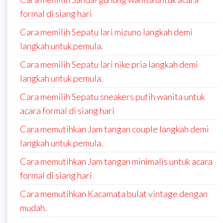
formal di siang hari
Cara memilih Sepatu lari mizuno langkah demi
langkah untuk pemula.
Cara memilih Sepatu lari nike pria langkah demi
langkah untuk pemula.
Cara memilih Sepatu sneakers putih wanita untuk
acara formal di siang hari
Cara memutihkan Jam tangan couple langkah demi
langkah untuk pemula.
Cara memutihkan Jam tangan minimalis untuk acara
formal di siang hari
Cara memutihkan Kacamata bulat vintage dengan
mudah.