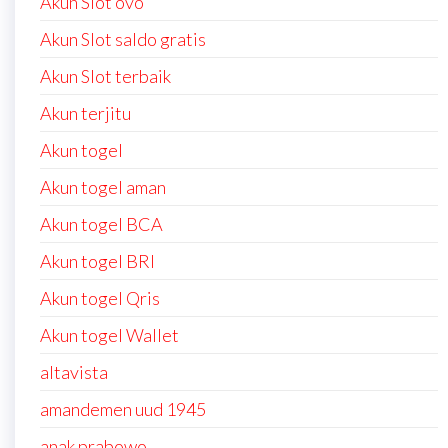
Akun Slot ovo
Akun Slot saldo gratis
Akun Slot terbaik
Akun terjitu
Akun togel
Akun togel aman
Akun togel BCA
Akun togel BRI
Akun togel Qris
Akun togel Wallet
altavista
amandemen uud 1945
anak prabowo