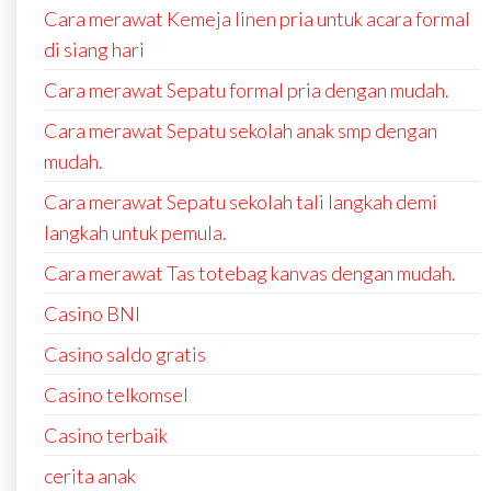
Cara merawat Kemeja linen pria untuk acara formal
di siang hari
Cara merawat Sepatu formal pria dengan mudah.
Cara merawat Sepatu sekolah anak smp dengan
mudah.
Cara merawat Sepatu sekolah tali langkah demi
langkah untuk pemula.
Cara merawat Tas totebag kanvas dengan mudah.
Casino BNI
Casino saldo gratis
Casino telkomsel
Casino terbaik
cerita anak