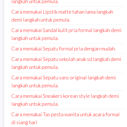
langkah untuk pemula.
Cara memakai Lipstik matte tahan lama langkah
demi langkah untuk pemula.
Cara memakai Sandal kulit pria formal langkah demi
langkah untuk pemula.
Cara memakai Sepatu formal pria dengan mudah.
Cara memakai Sepatu sekolah anak sd langkah demi
langkah untuk pemula.
Cara memakai Sepatu vans original langkah demi
langkah untuk pemula.
Cara memakai Sneakers korean style langkah demi
langkah untuk pemula.
Cara memakai Tas pesta wanita untuk acara formal
di siang hari