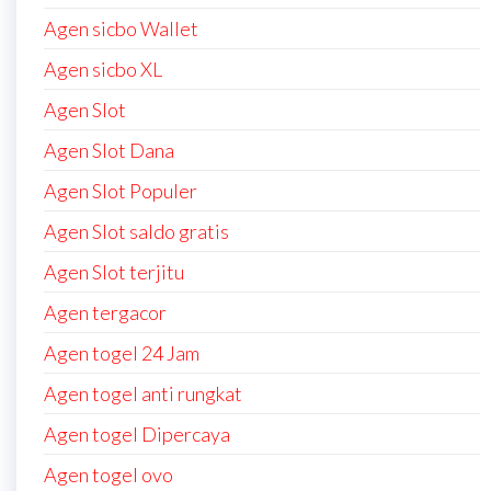
Agen sicbo Wallet
Agen sicbo XL
Agen Slot
Agen Slot Dana
Agen Slot Populer
Agen Slot saldo gratis
Agen Slot terjitu
Agen tergacor
Agen togel 24 Jam
Agen togel anti rungkat
Agen togel Dipercaya
Agen togel ovo