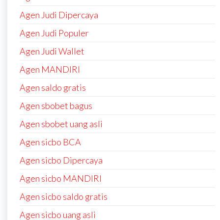
Agen Judi Dipercaya
Agen Judi Populer
Agen Judi Wallet
Agen MANDIRI
Agen saldo gratis
Agen sbobet bagus
Agen sbobet uang asli
Agen sicbo BCA
Agen sicbo Dipercaya
Agen sicbo MANDIRI
Agen sicbo saldo gratis
Agen sicbo uang asli