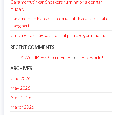
Cara memutihkan Sneakers running pria dengan
mudah.
Cara memilih Kaos distro pria untuk acara formal di
siang hari
Cara memakai Sepatu formal pria dengan mudah.
RECENT COMMENTS
A WordPress Commenter
on
Hello world!
ARCHIVES
June 2026
May 2026
April 2026
March 2026