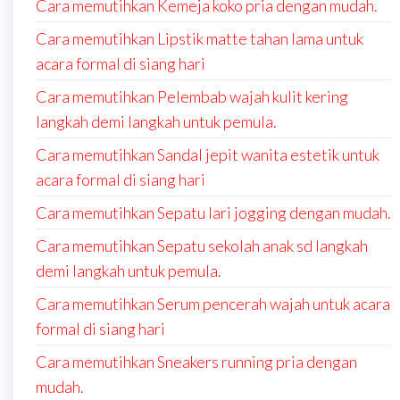
Cara memutihkan Kemeja koko pria dengan mudah.
Cara memutihkan Lipstik matte tahan lama untuk
acara formal di siang hari
Cara memutihkan Pelembab wajah kulit kering
langkah demi langkah untuk pemula.
Cara memutihkan Sandal jepit wanita estetik untuk
acara formal di siang hari
Cara memutihkan Sepatu lari jogging dengan mudah.
Cara memutihkan Sepatu sekolah anak sd langkah
demi langkah untuk pemula.
Cara memutihkan Serum pencerah wajah untuk acara
formal di siang hari
Cara memutihkan Sneakers running pria dengan
mudah.