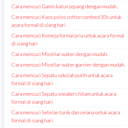
Cara mencuci Gamis katun jepang dengan mudah.
Cara mencuci Kaos polos cotton combed 30s untuk
acara formal di siang hari
Cara mencuci Kemeja formal pria untuk acara formal
di siang hari
Cara mencuci Micellar water dengan mudah.
Cara mencuci Micellar water garnier dengan mudah.
Cara mencuci Sepatu sekolah putih untuk acara
formal di siang hari
Cara mencuci Sepatu sneakers hitam untuk acara
formal di siang hari
Cara mencuci Setelan tunik dan celana untuk acara
formal di siang hari