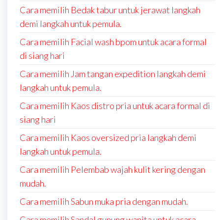
Cara memilih Bedak tabur untuk jerawat langkah
demi langkah untuk pemula.
Cara memilih Facial wash bpom untuk acara formal
di siang hari
Cara memilih Jam tangan expedition langkah demi
langkah untuk pemula.
Cara memilih Kaos distro pria untuk acara formal di
siang hari
Cara memilih Kaos oversized pria langkah demi
langkah untuk pemula.
Cara memilih Pelembab wajah kulit kering dengan
mudah.
Cara memilih Sabun muka pria dengan mudah.
Cara memilih Sandal gunung wanita untuk acara