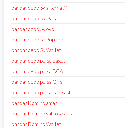
bandar depo 5k alternatif
bandar depo 5k Dana
bandar depo 5k ovo
bandar depo 5k Populer
bandar depo 5k Wallet
bandar depo pulsa bagus
bandar depo pulsa BCA
bandar depo pulsa Qris
bandar depo pulsa uang asli
bandar Domino aman
bandar Domino saldo gratis
bandar Domino Wallet