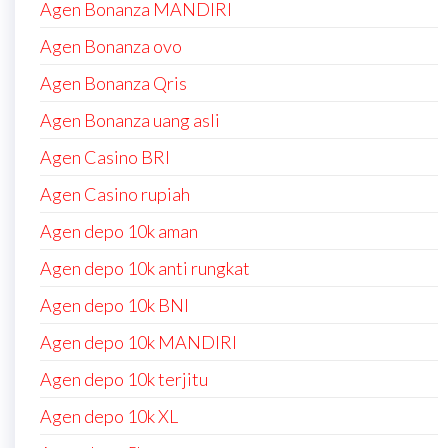
Agen Bonanza MANDIRI
Agen Bonanza ovo
Agen Bonanza Qris
Agen Bonanza uang asli
Agen Casino BRI
Agen Casino rupiah
Agen depo 10k aman
Agen depo 10k anti rungkat
Agen depo 10k BNI
Agen depo 10k MANDIRI
Agen depo 10k terjitu
Agen depo 10k XL