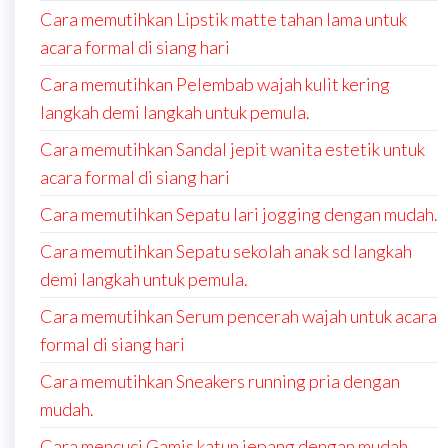
Cara memutihkan Lipstik matte tahan lama untuk
acara formal di siang hari
Cara memutihkan Pelembab wajah kulit kering
langkah demi langkah untuk pemula.
Cara memutihkan Sandal jepit wanita estetik untuk
acara formal di siang hari
Cara memutihkan Sepatu lari jogging dengan mudah.
Cara memutihkan Sepatu sekolah anak sd langkah
demi langkah untuk pemula.
Cara memutihkan Serum pencerah wajah untuk acara
formal di siang hari
Cara memutihkan Sneakers running pria dengan
mudah.
Cara mencuci Gamis katun jepang dengan mudah.