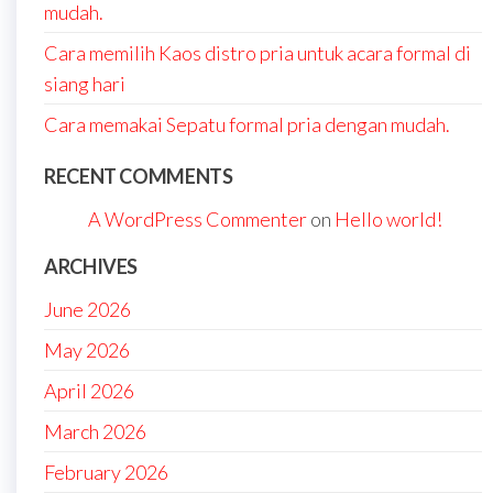
mudah.
Cara memilih Kaos distro pria untuk acara formal di
siang hari
Cara memakai Sepatu formal pria dengan mudah.
RECENT COMMENTS
A WordPress Commenter
on
Hello world!
ARCHIVES
June 2026
May 2026
April 2026
March 2026
February 2026