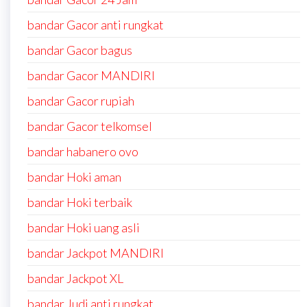
bandar Gacor anti rungkat
bandar Gacor bagus
bandar Gacor MANDIRI
bandar Gacor rupiah
bandar Gacor telkomsel
bandar habanero ovo
bandar Hoki aman
bandar Hoki terbaik
bandar Hoki uang asli
bandar Jackpot MANDIRI
bandar Jackpot XL
bandar Judi anti rungkat