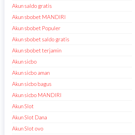
Akun saldo gratis
Akun sbobet MANDIRI
Akun sbobet Populer
Akun sbobet saldo gratis
Akun sbobet terjamin
Akun sicbo
Akun sicbo aman
Akun sicbo bagus
Akun sicbo MANDIRI
Akun Slot
Akun Slot Dana
Akun Slot ovo