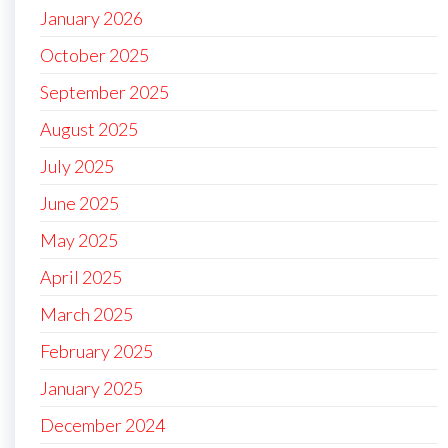
January 2026
October 2025
September 2025
August 2025
July 2025
June 2025
May 2025
April 2025
March 2025
February 2025
January 2025
December 2024