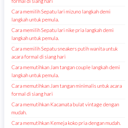
formal di siang hari
Cara memilih Sepatu lari mizuno langkah demi
langkah untuk pemula.
Cara memilih Sepatu lari nike pria langkah demi
langkah untuk pemula.
Cara memilih Sepatu sneakers putih wanita untuk
acara formal di siang hari
Cara memutihkan Jam tangan couple langkah demi
langkah untuk pemula.
Cara memutihkan Jam tangan minimalis untuk acara
formal di siang hari
Cara memutihkan Kacamata bulat vintage dengan
mudah.
Cara memutihkan Kemeja koko pria dengan mudah.