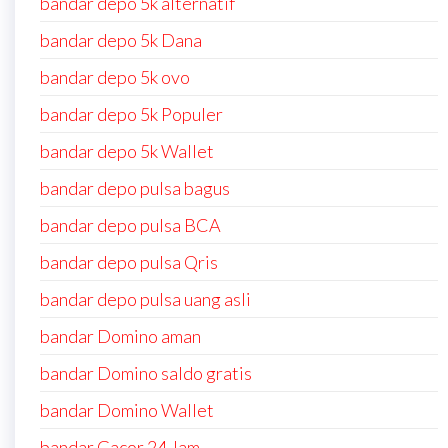
bandar depo 5k alternatif
bandar depo 5k Dana
bandar depo 5k ovo
bandar depo 5k Populer
bandar depo 5k Wallet
bandar depo pulsa bagus
bandar depo pulsa BCA
bandar depo pulsa Qris
bandar depo pulsa uang asli
bandar Domino aman
bandar Domino saldo gratis
bandar Domino Wallet
bandar Gacor 24 Jam