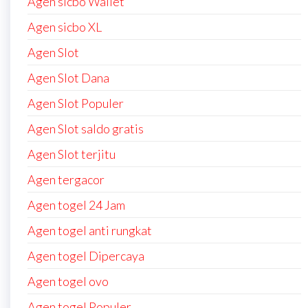
Agen sicbo Wallet
Agen sicbo XL
Agen Slot
Agen Slot Dana
Agen Slot Populer
Agen Slot saldo gratis
Agen Slot terjitu
Agen tergacor
Agen togel 24 Jam
Agen togel anti rungkat
Agen togel Dipercaya
Agen togel ovo
Agen togel Populer