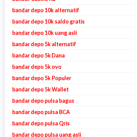
bandar depo 10k alternatif
bandar depo 10k saldo gratis
bandar depo 10k uang asli
bandar depo 5k alternatif
bandar depo 5k Dana
bandar depo 5k ovo
bandar depo 5k Populer
bandar depo 5k Wallet
bandar depo pulsa bagus
bandar depo pulsa BCA
bandar depo pulsa Qris
bandar depo pulsa uang asli