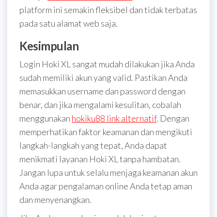
platform ini semakin fleksibel dan tidak terbatas
pada satu alamat web saja.
Kesimpulan
Login Hoki XL sangat mudah dilakukan jika Anda
sudah memiliki akun yang valid. Pastikan Anda
memasukkan username dan password dengan
benar, dan jika mengalami kesulitan, cobalah
menggunakan
hokiku88 link alternatif
. Dengan
memperhatikan faktor keamanan dan mengikuti
langkah-langkah yang tepat, Anda dapat
menikmati layanan Hoki XL tanpa hambatan.
Jangan lupa untuk selalu menjaga keamanan akun
Anda agar pengalaman online Anda tetap aman
dan menyenangkan.