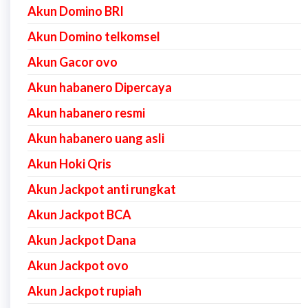
Akun Domino BRI
Akun Domino telkomsel
Akun Gacor ovo
Akun habanero Dipercaya
Akun habanero resmi
Akun habanero uang asli
Akun Hoki Qris
Akun Jackpot anti rungkat
Akun Jackpot BCA
Akun Jackpot Dana
Akun Jackpot ovo
Akun Jackpot rupiah