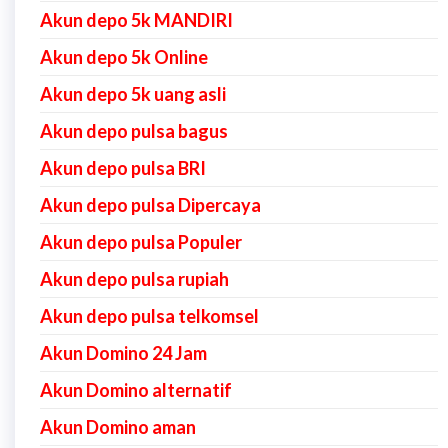
Akun depo 5k MANDIRI
Akun depo 5k Online
Akun depo 5k uang asli
Akun depo pulsa bagus
Akun depo pulsa BRI
Akun depo pulsa Dipercaya
Akun depo pulsa Populer
Akun depo pulsa rupiah
Akun depo pulsa telkomsel
Akun Domino 24 Jam
Akun Domino alternatif
Akun Domino aman