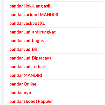
bandar Hoki uang asli
bandar Jackpot MANDIRI
bandar Jackpot XL
bandar Judi anti rungkat
bandar Judi bagus
bandar Judi BRI
bandar Judi Dipercaya
bandar Judi terbaik
bandar MANDIRI
bandar Online
bandar ovo
bandar sbobet Populer