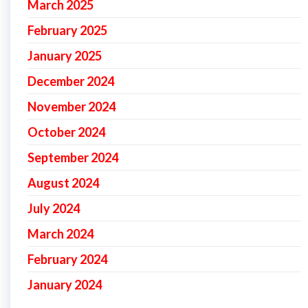
March 2025
February 2025
January 2025
December 2024
November 2024
October 2024
September 2024
August 2024
July 2024
March 2024
February 2024
January 2024