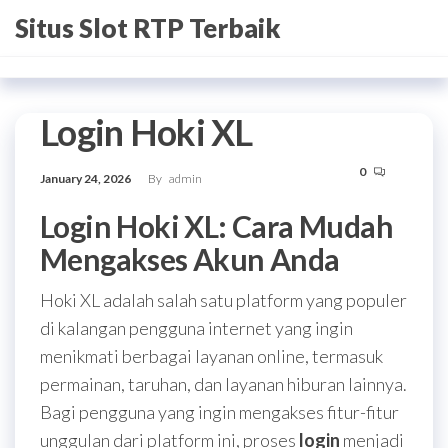
Skip
Situs Slot RTP Terbaik
to
the
content
Login Hoki XL
0
January 24, 2026
By
admin
Login Hoki XL: Cara Mudah
Mengakses Akun Anda
Hoki XL adalah salah satu platform yang populer
di kalangan pengguna internet yang ingin
menikmati berbagai layanan online, termasuk
permainan, taruhan, dan layanan hiburan lainnya.
Bagi pengguna yang ingin mengakses fitur-fitur
unggulan dari platform ini, proses
login
menjadi