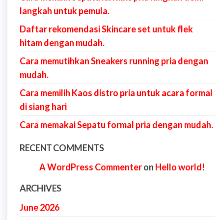
langkah untuk pemula.
Daftar rekomendasi Skincare set untuk flek
hitam dengan mudah.
Cara memutihkan Sneakers running pria dengan
mudah.
Cara memilih Kaos distro pria untuk acara formal
di siang hari
Cara memakai Sepatu formal pria dengan mudah.
RECENT COMMENTS
A WordPress Commenter
on
Hello world!
ARCHIVES
June 2026