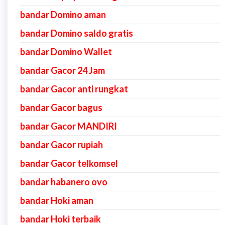
bandar Domino aman
bandar Domino saldo gratis
bandar Domino Wallet
bandar Gacor 24 Jam
bandar Gacor anti rungkat
bandar Gacor bagus
bandar Gacor MANDIRI
bandar Gacor rupiah
bandar Gacor telkomsel
bandar habanero ovo
bandar Hoki aman
bandar Hoki terbaik