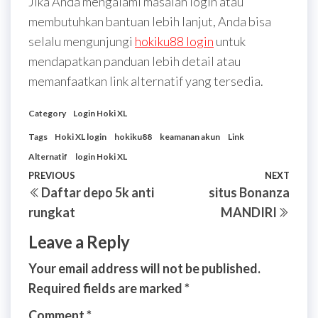
Jika Anda mengalami masalah login atau
membutuhkan bantuan lebih lanjut, Anda bisa
selalu mengunjungi
hokiku88 login
untuk
mendapatkan panduan lebih detail atau
memanfaatkan link alternatif yang tersedia.
Category
Login Hoki XL
Tags
Hoki XL login
hokiku88
keamanan akun
Link
Alternatif
login Hoki XL
Post
Previous
PREVIOUS
NEXT
Next
Daftar depo 5k anti
situs Bonanza
navigation
Post
Post
rungkat
MANDIRI
Leave a Reply
Your email address will not be published.
Required fields are marked
*
Comment
*