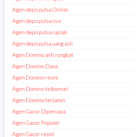
Agen depo pulsa Online
Agen depo pulsa ovo
Agen depo pulsa rupiah
Agen depo pulsa uang asli
Agen Domino anti rungkat
Agen Domino Dana
Agen Domino resmi
Agen Domino telkomsel
Agen Domino terjamin
Agen Gacor Dipercaya
Agen Gacor Populer
Agen Gacor resmi