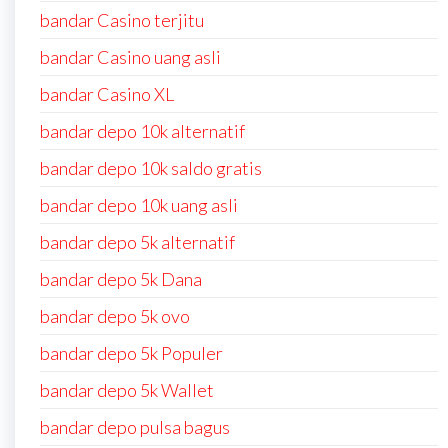
bandar Casino terjitu
bandar Casino uang asli
bandar Casino XL
bandar depo 10k alternatif
bandar depo 10k saldo gratis
bandar depo 10k uang asli
bandar depo 5k alternatif
bandar depo 5k Dana
bandar depo 5k ovo
bandar depo 5k Populer
bandar depo 5k Wallet
bandar depo pulsa bagus