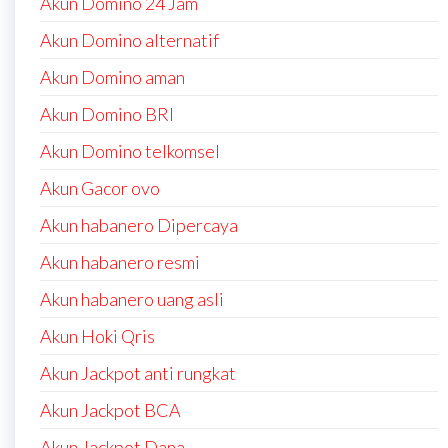
Akun Domino 24 Jam
Akun Domino alternatif
Akun Domino aman
Akun Domino BRI
Akun Domino telkomsel
Akun Gacor ovo
Akun habanero Dipercaya
Akun habanero resmi
Akun habanero uang asli
Akun Hoki Qris
Akun Jackpot anti rungkat
Akun Jackpot BCA
Akun Jackpot Dana