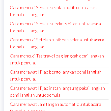
Cara mencuci Sepatu sekolah putih untuk acara
formal di siang hari
Cara mencuci Sepatu sneakers hitam untuk acara
formal di siang hari
Cara mencuci Setelan tunik dan celana untuk acara
formal di siang hari
Cara mencuci Tas travel bag langkah demi langkah
untuk pemula.
Cara merawat Hijab bergo langkah demi langkah
untuk pemula.
Cara merawat Hijab instan langsung pakai langkah
demi langkah untuk pemula.
Cara merawat Jam tangan automatic untuk acara