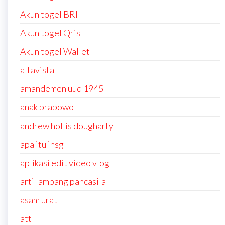
Akun togel BRI
Akun togel Qris
Akun togel Wallet
altavista
amandemen uud 1945
anak prabowo
andrew hollis dougharty
apa itu ihsg
aplikasi edit video vlog
arti lambang pancasila
asam urat
att