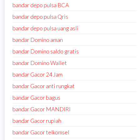
bandar depo pulsa BCA
bandar depo pulsa Qris
bandar depo pulsa uang asli
bandar Domino aman
bandar Domino saldo gratis
bandar Domino Wallet
bandar Gacor 24 Jam
bandar Gacor anti rungkat
bandar Gacor bagus
bandar Gacor MANDIRI
bandar Gacor rupiah
bandar Gacor telkomsel