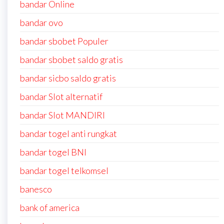
bandar Online
bandar ovo
bandar sbobet Populer
bandar sbobet saldo gratis
bandar sicbo saldo gratis
bandar Slot alternatif
bandar Slot MANDIRI
bandar togel anti rungkat
bandar togel BNI
bandar togel telkomsel
banesco
bank of america