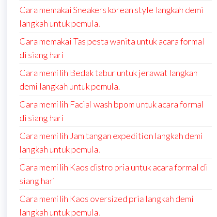
Cara memakai Sneakers korean style langkah demi
langkah untuk pemula.
Cara memakai Tas pesta wanita untuk acara formal
di siang hari
Cara memilih Bedak tabur untuk jerawat langkah
demi langkah untuk pemula.
Cara memilih Facial wash bpom untuk acara formal
di siang hari
Cara memilih Jam tangan expedition langkah demi
langkah untuk pemula.
Cara memilih Kaos distro pria untuk acara formal di
siang hari
Cara memilih Kaos oversized pria langkah demi
langkah untuk pemula.