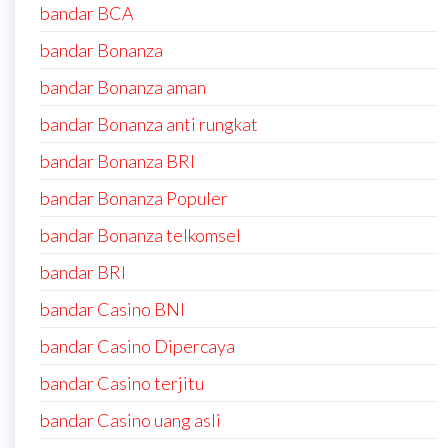
bandar BCA
bandar Bonanza
bandar Bonanza aman
bandar Bonanza anti rungkat
bandar Bonanza BRI
bandar Bonanza Populer
bandar Bonanza telkomsel
bandar BRI
bandar Casino BNI
bandar Casino Dipercaya
bandar Casino terjitu
bandar Casino uang asli