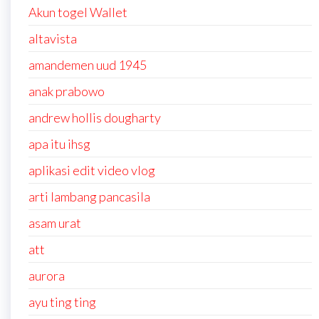
Akun togel Wallet
altavista
amandemen uud 1945
anak prabowo
andrew hollis dougharty
apa itu ihsg
aplikasi edit video vlog
arti lambang pancasila
asam urat
att
aurora
ayu ting ting