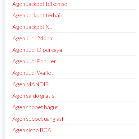
Agen Jackpot telkomsel
Agen Jackpot terbaik
Agen Jackpot XL
Agen Judi 24 Jam
Agen Judi Dipercaya
Agen Judi Populer
Agen Judi Wallet
Agen MANDIRI
Agen saldo gratis
Agen sbobet bagus
Agen sbobet uang asli
Agen sicbo BCA