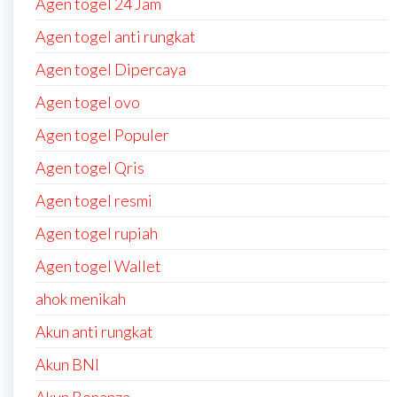
Agen togel 24 Jam
Agen togel anti rungkat
Agen togel Dipercaya
Agen togel ovo
Agen togel Populer
Agen togel Qris
Agen togel resmi
Agen togel rupiah
Agen togel Wallet
ahok menikah
Akun anti rungkat
Akun BNI
Akun Bonanza