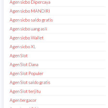
Agen sicbo Dipercaya
Agen sicbo MANDIRI
Agen sicbo saldo gratis
Agen sicbo uang asli
Agen sicbo Wallet
Agen sicbo XL
Agen Slot
Agen Slot Dana
Agen Slot Populer
Agen Slot saldo gratis
Agen Slot terjitu
Agen tergacor