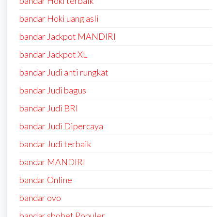
bandar Hoki terbaik
bandar Hoki uang asli
bandar Jackpot MANDIRI
bandar Jackpot XL
bandar Judi anti rungkat
bandar Judi bagus
bandar Judi BRI
bandar Judi Dipercaya
bandar Judi terbaik
bandar MANDIRI
bandar Online
bandar ovo
bandar sbobet Populer