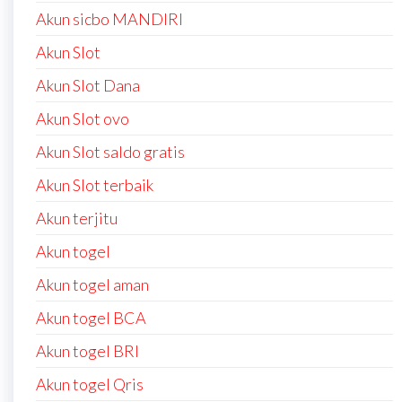
Akun sicbo MANDIRI
Akun Slot
Akun Slot Dana
Akun Slot ovo
Akun Slot saldo gratis
Akun Slot terbaik
Akun terjitu
Akun togel
Akun togel aman
Akun togel BCA
Akun togel BRI
Akun togel Qris