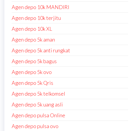
Agen depo 10k MANDIRI
Agen depo 10k terjitu
Agen depo 10k XL
Agen depo 5k aman
Agen depo 5k anti rungkat
Agen depo 5k bagus
Agen depo 5k ovo
Agen depo 5k Qris
Agen depo 5k telkomsel
Agen depo 5k uang asli
Agen depo pulsa Online
Agen depo pulsa ovo